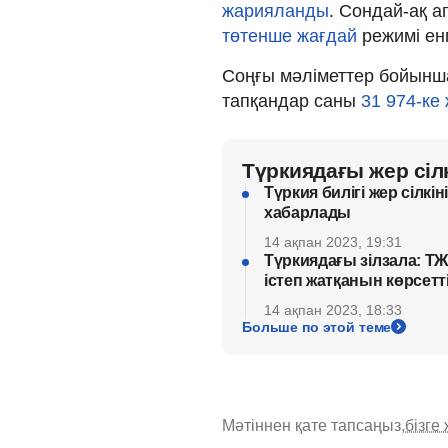
жарияланды
. Сондай-ақ а
төтенше жағдай
режимі енг
Соңғы мәліметтер бойынша
тапқандар саны
31 974-ке 
Түркиядағы жер сілк
Түркия билігі жер сілкі
хабарлады
14 ақпан 2023, 19:31
Түркиядағы зілзала: Т
істеп жатқанын көрсетті
14 ақпан 2023, 18:33
Больше по этой теме
Мәтіннен қате тапсаңыз,
бізге