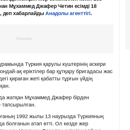
ынан Мұхаммед Джафер Четин есімді 18
ы, деп хабарлайды
Анадолы агенттігі
.
рамында Түркия қарулы күштерінің әскери
сондай-ақ еріктілер бар құтқару бригадасы жас
дегі қираған жеті қабатты тұрғын үйдің
қан.
нда жатқан Мұхаммед Джафер бірден
е тапсырылған.
иғаның 1992 жылы 13 наурызда Түркияның
 болғанын атап өтті. Ол кезде жер