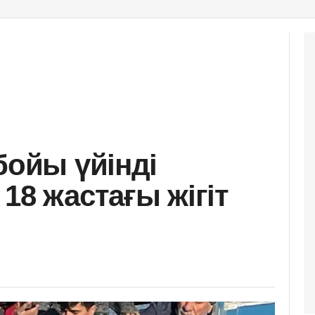
бойы үйінді
18 жастағы жігіт