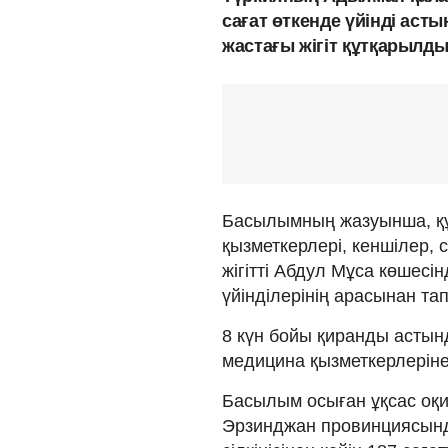
сағат өткенде үйінді аст
жастағы жігіт құтқарылд
Басылымның жазуынша, құ
қызметкерлері, кеншілер, 
жігітті Абдул Мұса көшесін
үйінділерінің арасынан тап
8 күн бойы қиранды асты
медицина қызметкерлерін
Басылым осыған ұқсас оқ
Эрзинджан провинциясында