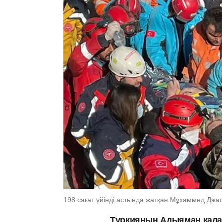
198 сағат үйінді астында жатқан Мұхаммед Джафе
Түркияның Адыяман қалас