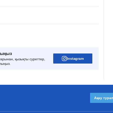
рыңыз
Instagram
тарынан, қызықты суреттер,
лыңыз.
Ақау тура