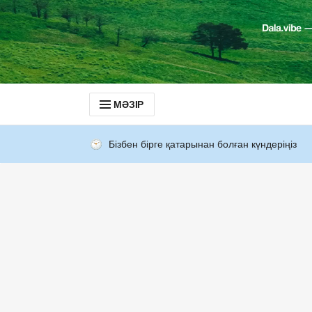
МӘЗІР
Бізбен бірге қатарынан болған күндеріңіз