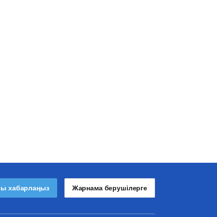
лы хабарлаңыз
Жарнама берушілерге