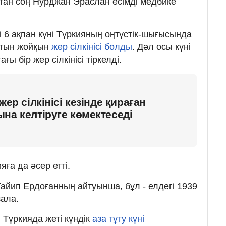
ғаттан соң Нурджан Эраслан есімді медбике
бі 6 ақпан күні Түркияның оңтүстік-шығысында
атын жойқын
жер сілкінісі болды
. Дәл осы күні
ы бір жер сілкінісі тіркелді.
жер сілкінісі кезінде қираған
на келтіруге көмектеседі
ға да әсер етті.
Тайип Ердоғанның айтуынша, бұл - елдегі 1939
зала.
 Түркияда жеті күндік
аза тұту күні