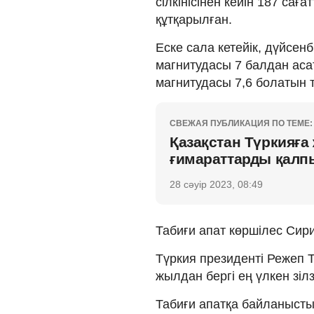
сілкінісінен кейін 187 са
құтқарылған.
Еске сала кетейік, дүйсен
магнитудасы 7 балдан ас
магнитудасы 7,6 болатын тағ
СВЕЖАЯ ПУБЛИКАЦИЯ ПО ТЕМЕ:
Қазақстан Түркияға 
ғимараттарды қалпы
28 сәуір 2023, 08:49
Табиғи апат көршілес Сирия
Түркия президенті Режеп 
жылдан бергі ең үлкен зіл
Табиғи апатқа байланысты