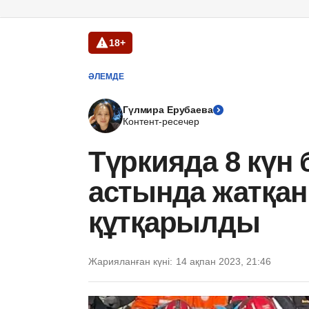
18+
ӘЛЕМДЕ
Гүлмира Ерубаева
Контент-ресечер
Түркияда 8 күн 
астында жатқан 
құтқарылды
Жарияланған күні:
14 ақпан 2023, 21:46