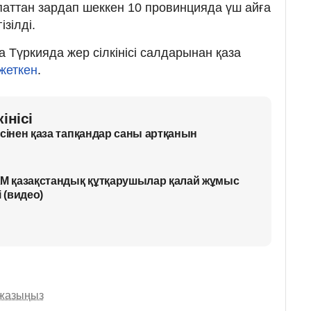
паттан зардап шеккен 10 провинцияда үш айға
ізілді.
 Түркияда жер сілкінісі салдарынан қаза
жеткен
.
інісі
нісінен қаза тапқандар саны артқанын
ЖМ қазақстандық құтқарушылар қалай жұмыс
 (видео)
 жазыңыз