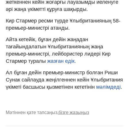
жеткеннен кейін жоғарғы лауазымды иеленуге
әрі жаңа үкіметті құруға шақырды.
Кир Стармер ресми түрде Ұлыбританияның 58-
премьер-министрі атанды.
Айта кетейік, бұған дейін жаңадан
тағайындалатын Ұлыбританияның жаңа
премьер-министрі, лейбористер лидері Кир
Стармер туралы
жазған едік.
Ал бұған дейін премьер-министр болған Риши
Сунак сайлауда жеңілгеннен кейін Ұлыбритания
үкіметі басшысы қызметінен кететінін
мәлімдеді
.
Мәтіннен қате тапсаңыз,
бізге жазыңыз