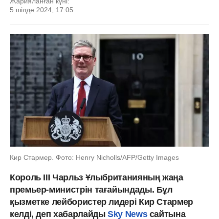
Жарияланған күні:
5 шілде 2024, 17:05
Кир Стармер. Фото: Henry Nicholls/AFP/Getty Images
Король III Чарльз Ұлыбританияның жаңа
премьер-министрін тағайындады. Бұл
қызметке лейбористер лидері Кир Стармер
келді, деп хабарлайды
Sky News
сайтына