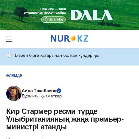
Бізбен бірге қатарынан болған күндеріңіз
ӘЛЕМДЕ
Аида Тақабаева
Бұрынғы қызметкер
Кир Стармер ресми түрде
Ұлыбританияның жаңа премьер-
министрі атанды