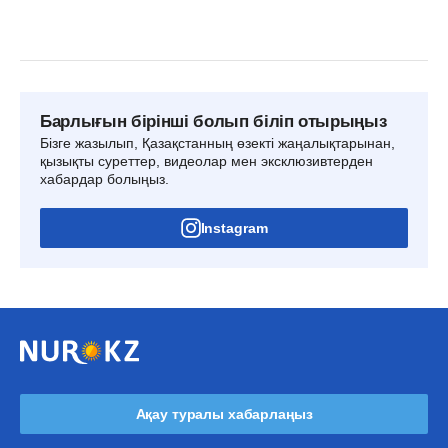
Барлығын бірінші болып біліп отырыңыз
Бізге жазылып, Қазақстанның өзекті жаңалықтарынан,
қызықты суреттер, видеолар мен эксклюзивтерден
хабардар болыңыз.
Instagram
Ақау туралы хабарлаңыз