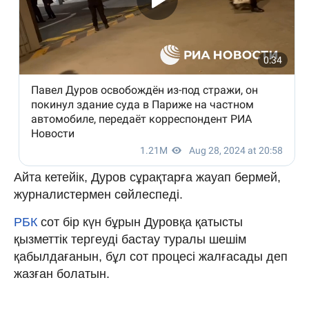
Айта кетейік, Дуров сұрақтарға жауап бермей,
журналистермен сөйлеспеді.
РБК
сот бір күн бұрын Дуровқа қатысты
қызметтік тергеуді бастау туралы шешім
қабылдағанын, бұл сот процесі жалғасады деп
жазған болатын.