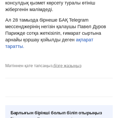
консулдық қызмет көрсету туралы өтініш
жібергенін мәлімдеді.
Ал 28 тамызда бірнеше БАҚ Telegram
мессенджерінің негізін қалаушы Павел Дуров
Парижде сотқа жеткізіліп, ғимарат сыртына
арнайы қоршау қойылды деген
ақпарат
таратты.
Мәтіннен қате тапсаңыз,
бізге жазыңыз
Барлығын бірінші болып біліп отырыңыз