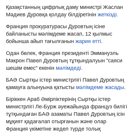
Қазақстанның цифрлық даму министрі Жаслан
Мәдиев Дуровқа қолдау білдіретінін
жеткізді.
Франция прокуратурасы Дуровтың ісіне
байланысты мәлімдеме жасап, 12 қылмыс
бойынша айып тағылғанын
жария етті.
Одан бөлек, Франция президенті Эммануэль
Макрон Павел Дуровтың тұтқындалуын "саяси
шешім емес" екенін
мәлімдеді.
БАӘ Сыртқы істер министрлігі Павел Дуровтың
қамауға алынуына қатысты
мәлімдеме жасады
.
Біріккен Араб Әмірліктерінің Сыртқы істер
министрлігі Ле-Бурж әуежайында француз билігі
тұтқындаған БАӘ азаматы Павел Дуровтың ісін
мұқият қадағалап отырғанын және олар
Франция үкіметіне жедел түрде толық