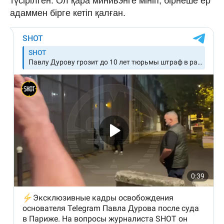
түсірілген. Ол қара минивэнге мініп, бірнеше ер
адаммен бірге кетіп қалған.