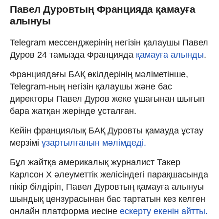
Павел Дуровтың Францияда қамауға
алынуы
Telegram мессенджерінің негізін қалаушы Павел
Дуров 24 тамызда Францияда
қамауға алынды
.
Франциядағы БАҚ өкілдерінің мәліметінше,
Telegram-ның негізін қалаушы және бас
директоры Павел Дуров жеке ұшағынан шығып
бара жатқан жерінде ұсталған.
Кейін франциялық БАҚ Дуровты қамауда ұстау
мерзімі
ұзартылғанын мәлімдеді.
Бұл жайтқа америкалық журналист Такер
Карлсон X әлеуметтік желісіндегі парақшасында
пікір білдіріп, Павел Дуровтың қамауға алынуы
шындық цензурасынан бас тартатын кез келген
онлайн платформа иесіне
ескерту екенін айтты.