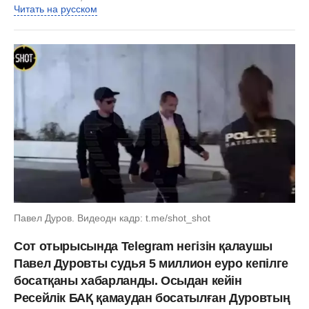
Читать на русском
Павел Дуров. Видеодн кадр: t.me/shot_shot
Сот отырысында Telegram негізін қалаушы
Павел Дуровты судья 5 миллион еуро кепілге
босатқаны хабарланды. Осыдан кейін
Ресейлік БАҚ қамаудан босатылған Дуровтың