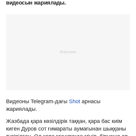
видеосын жариялады.
Видеоны Telegram-дағы
Shot
арнасы
жариялады.
Жазбада қара көзілдірік таққан, қара бас киім
киген Дуров сот ғимараты аумағынан шыққаны