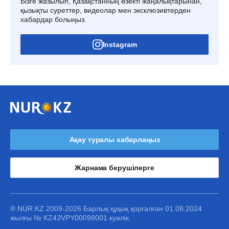
Бізге жазылып, Қазақстанның өзекті жаңалықтарынан,
қызықты суреттер, видеолар мен эксклюзивтерден
хабардар болыңыз.
Instagram
Ақау туралы хабарлаңыз
Жарнама берушілерге
® NUR.KZ 2009-2026 Барлық құқық қорғалған 01.08.2024
жылғы № KZ43VPY00098001 куәлік.