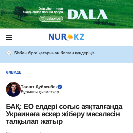
Бізбен бірге қатарынан болған күндеріңіз
ӘЛЕМДЕ
Талғат Дүйсенбек
Бұрынғы қызметкер
БАҚ: ЕО елдері соғыс аяқталғанда
Украинаға әскер жіберу мәселесін
талқылап жатыр