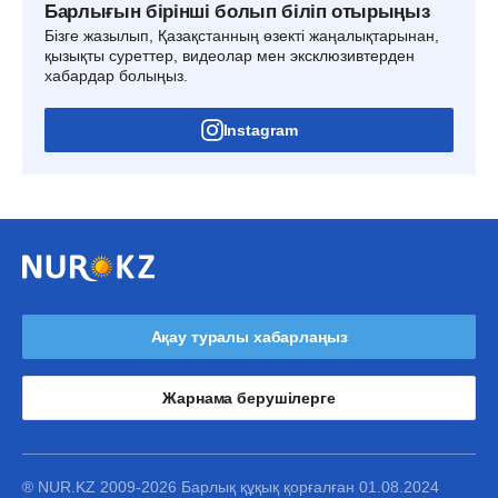
Барлығын бірінші болып біліп отырыңыз
Бізге жазылып, Қазақстанның өзекті жаңалықтарынан,
қызықты суреттер, видеолар мен эксклюзивтерден
хабардар болыңыз.
Instagram
Ақау туралы хабарлаңыз
Жарнама берушілерге
® NUR.KZ 2009-2026 Барлық құқық қорғалған 01.08.2024