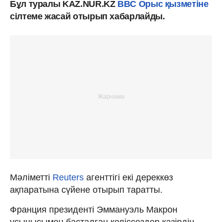
Бұл туралы KAZ.NUR.KZ
BBC Орыс қызметіне
сілтеме жасай отырып хабарлайды.
Мәліметті
Reuters
агенттігі екі дереккөз
ақпаратына сүйене отырып таратты.
Франция президенті Эммануэль Макрон
ұсынысымен басталған келіссөздер қазірдің