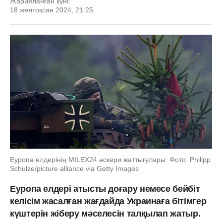
Жарияланған күні:
18 желтоқсан 2024, 21:25
Еуропа елдерінің MILEX24 әскери жаттығулары. Фото: Philipp
Schulze/picture alliance via Getty Images
Еуропа елдері атысты доғару немесе бейбіт
келісім жасалған жағдайда Украинаға бітімгер
күштерін жіберу мәселесін талқылап жатыр.