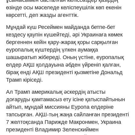
өзінде осы мәселеде келіспеушілік көп екенін
көрсетті, деп жазды агенттік.
Мұндай күш Ресеймен майданда бетпе-бет
кездесу қаупін күшейтеді, әрі Украинаға көмек
бергеннен кейін қару-жарақ қоры сарқылған
еуропалық күштердің үлкен аумаққа
шашыратып жібереді. Оның үстіне, еуропалық
елдер АҚШ қолдауына әбден үйреніп қалған,
бірақ енді АҚШ президенті қызметіне Дональд
Трамп кіріседі.
Ал Трамп америкалық әскердің атысты
доғаруды қамтамасыз ету ісіне қатыспайтынын
айтып, мұндай миссияны Еуропа елдеріне
тапсырған. АҚШ-тың жаңа сайланған президенті
7 желтоқсанда Парижде Макронмен, Украина
президенті Владимир Зеленскиймен