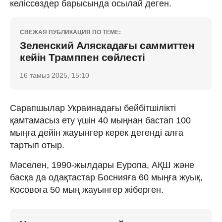
келіссөздер барысында осылай деген.
СВЕЖАЯ ПУБЛИКАЦИЯ ПО ТЕМЕ:
Зеленский Аляскадағы саммиттен
кейін Трамппен сөйлесті
16 тамыз 2025, 15:10
Сарапшылар Украинадағы бейбітшілікті
қамтамасыз ету үшін 40 мыңнан бастап 100
мыңға дейін жауынгер керек дегенді алға
тартып отыр.
Мәселен, 1990-жылдары Еуропа, АҚШ және
басқа да одақтастар Боснияға 60 мыңға жуық,
Косовоға 50 мың жауынгер жіберген.