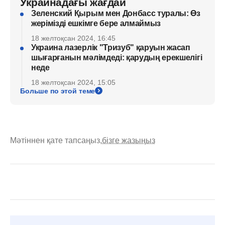
Украинадағы жағдай
Зеленский Қырым мен Донбасс туралы: Өз
жерімізді ешкімге бере алмаймыз
18 желтоқсан 2024, 16:45
Украина лазерлік "Тризуб" қаруын жасап
шығарғанын мәлімдеді: қарудың ерекшелігі
неде
18 желтоқсан 2024, 15:05
Больше по этой теме
Мәтіннен қате тапсаңыз,
бізге жазыңыз