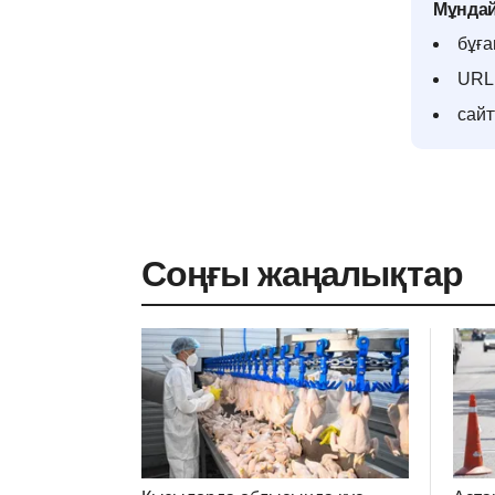
Мұндай
бұға
URL 
сай
Соңғы жаңалықтар