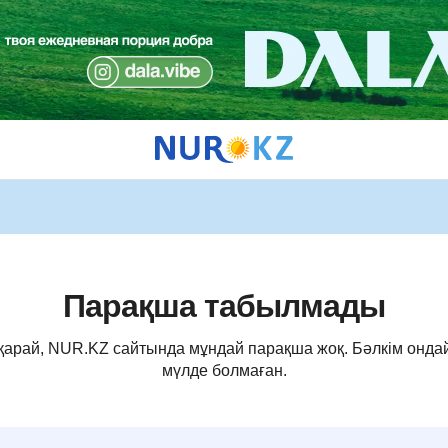
Парақша табылмады
 қарай, NUR.KZ сайтында мұндай парақша жоқ. Бәлкім онда
мүлде болмаған.