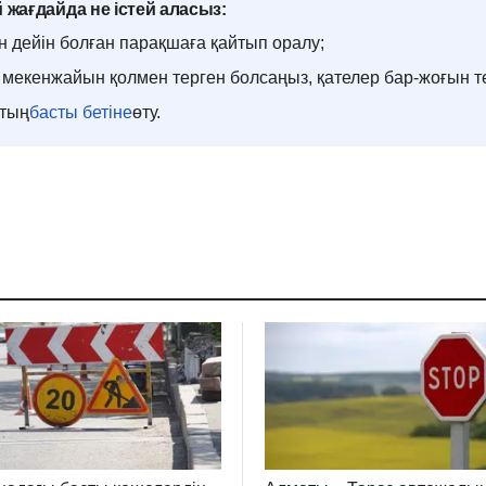
 жағдайда не істей аласыз:
н дейін болған парақшаға қайтып оралу;
мекенжайын қолмен терген болсаңыз, қателер бар-жоғын т
ттың
басты бетіне
өту.