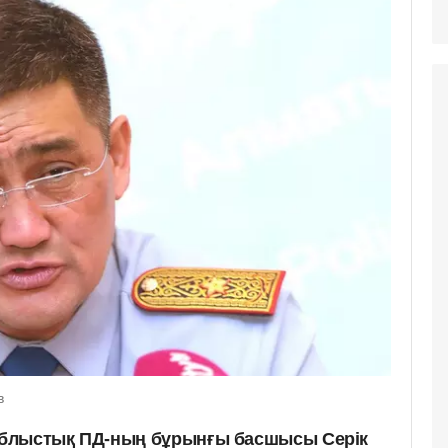
в
блыстық ПД-ның бұрынғы басшысы Серік