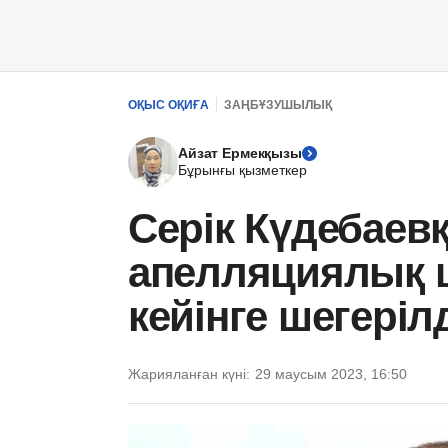
ОҚЫС ОҚИҒА
ЗАҢБҰЗУШЫЛЫҚ
Айзат Ермекқызы
Бұрынғы қызметкер
Серік Күдебаевқ
апелляциялық 
кейінге шегеріл
Жарияланған күні:
29 маусым 2023, 16:50