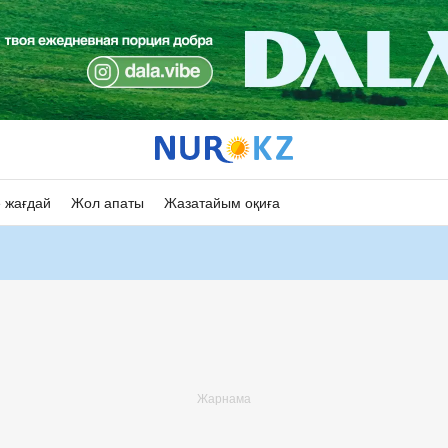
 жағдай
Жол апаты
Жазатайым оқиға