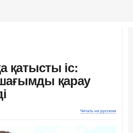
а қатысты іс:
шағымды қарау
ді
Читать на русском