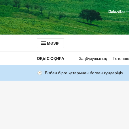
МӘЗІР
ОҚЫС ОҚИҒА
Заңбұзушылық
Төтенше
Бізбен бірге қатарынан болған күндеріңіз