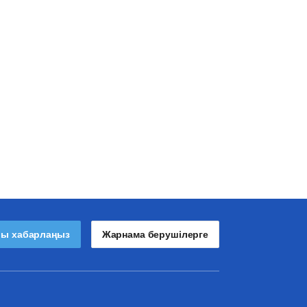
лы хабарлаңыз
Жарнама берушілерге