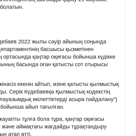
 болатын.
Күдебаев 2022 жылы сәуір айының соңында
епартаментінің басшысы қызметінен
 ортасында қаңтар оқиғасы бойынша күдікке
 айының басында оған қатысты сот отырысы
кінәсіз екенін айтып, өзіне қатысты қылмыстық
ды. Серік Күдебаевқа Қылмыстық кодекстің
 лауазымдық өкiлеттiктерді асыра пайдалану")
) бойынша айып тағылған.
ауапты тұлға бола тұра, қаңтар оқиғасы
у және аймақтағы жағдайды тұрақтандыру
н атап өтті.