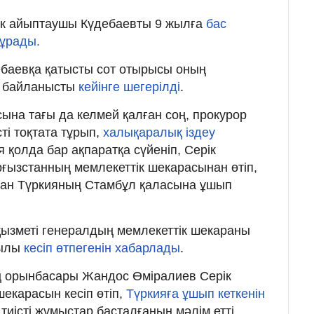
ік айыптаушы Күдебаевты 9 жылға
бас
ұрады.
ебаевқа қатысты сот отырысы оның
а байланысты
кейінге шегерілді
.
ына тағы да келмей қалған соң, прокурор
ті тоқтата тұрып,
халықаралық іздеу
я қолда бар ақпаратқа сүйеніп, Серік
ғызстанның мемлекеттік шекарасынан өтіп,
ынан Түркияның Стамбұл қаласына ұшып
ызметі генералдың мемлекеттік шекараны
қылы
кесіп өтпегенін хабарлады
.
ың орынбасары Жандос Өміралиев Серік
екарасын кесіп өтіп,
Түркияға ұшып кеткенін
тиісті жұмыстар басталғанын мәлім етті.