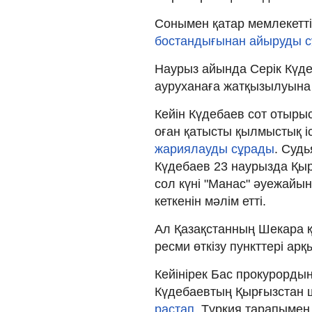
Сонымен қатар мемлекетт
бостандығынан айыруды с
Наурыз айында Серік Күд
ауруханаға жатқызылуын
Кейін Күдебаев сот отырыс
оған қатысты қылмыстық іс
жариялауды сұрады
. Судь
Күдебаев 23 наурызда Қыр
сол күні "Манас" әуежай
кеткенін мәлім етті.
Ал Қазақстанның Шекара қ
ресми өткізу пункттері ар
Кейінірек Бас прокурорд
Күдебаевтың Қырғызстан ш
растап
, Түркия тарапымен 