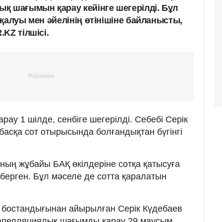
қ шағымын қарау кейінге шегерілді. Бұл
қалуы мен әйелінің өтінішіне байланысты,
KZ тілшісі.
у 1 шілде, сенбіге шегерілді. Себебі Серік
асқа сот отырысында болғандықтан бүгінгі
ың жұбайы БАҚ өкілдеріне сотқа қатысуға
 берген. Бұл мәселе де сотта қаралатын
ас бостандығынан айырылған Серік Күдебаев
 апелляциялық шағымды қарау 29 маусым,