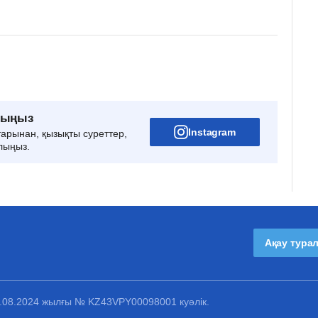
рыңыз
Instagram
тарынан, қызықты суреттер,
лыңыз.
Ақау тура
1.08.2024 жылғы № KZ43VPY00098001 куәлік.