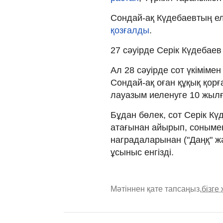
Сондай-ақ Күдебаевтың е
қозғалды
.
27 сәуірде Серік Күдебае
Ал 28 сәуірде сот үкіміме
Сондай-ақ оған құқық қорғ
лауазым иеленуге 10 жыл
Бұдан бөлек, сот Серік К
атағынан айырып, сонымен
наградаларынан ("Даңқ" жә
ұсыныс енгізді.
Мәтіннен қате тапсаңыз,
бізге