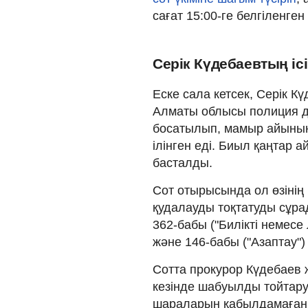
сағат 15:00-ге белгіленген
Серік Күдебаевтың ісі
Еске сала кетсек, Серік 
Алматы облысы полиция д
босатылып, мамыр айының
ілінген еді. Биыл қаңтар
басталды.
Сот отырысында ол өзінің 
қудалауды тоқтатуды сұра
362-бабы ("Билiктi немесе
және 146-бабы ("Азаптау"
Сотта прокурор Күдебаев ж
кезінде шабуылды тойтар
шараларын қабылдамағаны