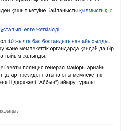
лден қашып кетуіне байланысты
қылмыстық іс
в
ұсталып, елге жеткізілді.
н ол
10 жылға бас бостандығынан айырылды
.
ау және мемлекеттік органдарда қандай да бір
ға тыйым салынды.
үдебаевты полиция генерал-майоры арнайы
 қатар президент атына оны мемлекеттік
не II дәрежелі "Айбын") айыру туралы
 жазыңыз