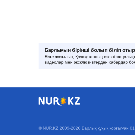
Барлығын бірінші болып біліп оты
Бізге жазылып, Қазақстанның өзекті жаңалық
видеолар мен эксклюзивтерден хабардар бо
® NUR.KZ 2009-2026 Барлық құқық қорғалған 0