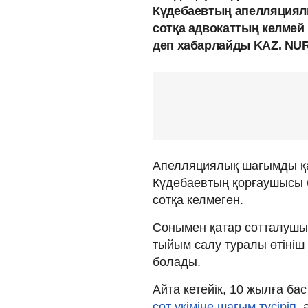
Күдебаевтың апелляциялы
сотқа адвокаттың келмей 
деп хабарлайды KAZ. NUR.
Апелляциялық шағымды қара
Күдебаевтың қорғаушысы б
сотқа келмеген.
Сонымен қатар сотталушын
тыйым салу туралы өтініш
болады.
Айта кетейік, 10 жылға б
сот үкіміне шағым түсіріп
,