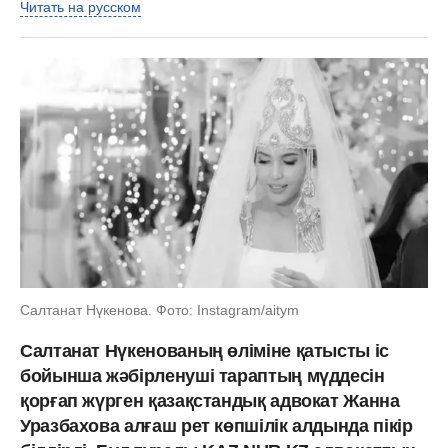
Читать на русском
Салтанат Нүкенова. Фото: Instagram/aitym
Салтанат Нүкенованың өліміне қатысты іс
бойынша жәбірленуші тараптың мүддесін
қорғап жүрген қазақстандық адвокат Жанна
Уразбахова алғаш рет көпшілік алдында пікір