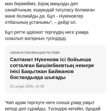
мән бермейміз. Бірақ маңызды деп
санайтыным, ешқандай татуласу болмаған
және болмайды да. Бұл - Нүкеновтер
отбасының ұстанымы", – дейді ол.
Бұл ретте адвокат тергеудің неге ұзаққа
созылып жатқанын түсіндірді.
СВЕЖАЯ ПУБЛИКАЦИЯ ПО ТЕМЕ:
Салтанат Нүкенова ісі бойынша
сотталған Бишімбаевтың немере
інісі Бақытжан Байжанов
бостандыққа шығады
22 шілде 2026, 14:36
"Көп адам тергеуге неге сонша ұзаққ уақыт
кетеді деп сұрайды. Түсіндіре кетейін, бұндай