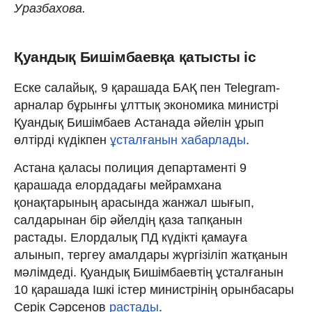
Уразбахова.
Қуандық Бишімбаевқа қатысты іс
Еске салайық, 9 қарашада БАҚ пен Telegram-
арналар бұрынғы ұлттық экономика министрі
Қуандық Бишімбаев Астанада әйелін ұрып
өлтірді күдікпен
ұсталғанын хабарлады
.
Астана қаласы полиция департаменті 9
қарашада елордадағы мейрамхана
қонақтарының арасында жанжал шығып,
салдарынан бір әйелдің қаза тапқанын
растады. Елордалық ПД күдікті қамауға
алынып, тергеу амалдары жүргізіліп жатқанын
мәлімдеді. Қуандық Бишімбаевтің ұсталғанын
10 қарашада Ішкі істер министрінің орынбасары
Серік Сәрсенов
растады
.