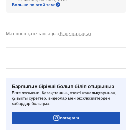
Больше по этой теме
Мәтіннен қате тапсаңыз,
бізге жазыңыз
Барлығын бірінші болып біліп отырыңыз
Бізге жазылып, Қазақстанның өзекті жаңалықтарынан,
қызықты суреттер, видеолар мен эксклюзивтерден
хабардар болыңыз.
Instagram