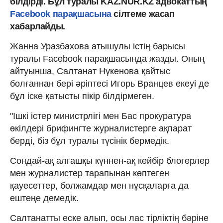
білдірді. Бұл туралы KAZ.NUR.KZ адвокаттың
Facebook парақшасына
сілтеме жасап
хабарлайды.
Жанна Уразбахова атышулы істің барысы
туралы Facebook парақшасында жазды. Оның
айтуынша, Салтанат Нүкенова қайтыс
болғаннан бері әріптесі Игорь Вранцев екеуі де
бұл іске қатысты пікір білдірмеген.
"Ішкі істер министрлігі мен Бас прокуратура
өкілдері брифингте журналистерге ақпарат
берді, біз бұл туралы түсінік бермедік.
Сондай-ақ алғашқы күннен-ақ кейбір блогерлер
мен журналистер тарапынан көптеген
қауесеттер, болжамдар мен нұсқаларға да
ештеңе демедік.
Салтанатты еске алып, осы лас тірліктің бәріне