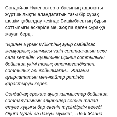
Сондай-ақ Нүкеновтер отбасының адвокаты
жұртшылықты алаңдататын тағы бір сұрақ
шешім қабылдау кезінде Бишімбаевтың бұрын
соттылығы ескеріле ме, жоқ па деген сұраққа
жауап берді.
"Әрине! Бұрын күдіктінің ауыр сыбайлас
жемқорлық қылмысы үшін сотталғанын еске
сала кетейін. Күдіктінің бірінші соттылығы
бойынша үкімі толық өтелмегендіктен,
соттылық әлі жойылмаған... Жазаны
ауырлататын мән-жайлар ретінде
қарастыруы керек.
Сондай-ақ ерекше ауыр қылмыстар бойынша
сотталушының алқабилер сотын талап
етуге құқығы бар екенін түсіндіргім келеді.
Оқиға бұлай да дамуы мүмкін", - деді Жанна