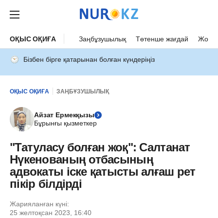
ОҚЫС ОҚИҒА
Заңбұзушылық
Төтенше жағдай
Жол а
Бізбен бірге қатарынан болған күндеріңіз
ОҚЫС ОҚИҒА
ЗАҢБҰЗУШЫЛЫҚ
Айзат Ермекқызы
Бұрынғы қызметкер
"Татуласу болған жоқ": Салтанат
Нүкенованың отбасының
адвокаты іске қатысты алғаш рет
пікір білдірді
Жарияланған күні:
25 желтоқсан 2023, 16:40