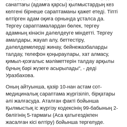
санаттағы (адамға қарсы) қылмыстардың кез
келгені бірнеше сараптаманы қажет етеді. Тіпті
өлтірген адам оқиға орнында ұсталса да.
Тергеу сараптамалардан бөлек, тергеу
адамның кінәсін дәлелдеуге міндетті. Тергеу
амалдары, жауап алу, беттестіру,
дәлелдемелерді жинау, бейнежазбаларды
талдау, телефон қоңыраулары, хат алмасу,
қимыл-қозғалыс мәліметтерін талдау арқылы
бұның бәрі жүзеге асырылады", - деді
Уразбахова.
Оның айтуынша, қазір 10-нан астам сот-
медициналық сараптама жүргізіліп, бірқатары
әлі жалғасуда. Аталған факті бойынша
Қылмыстық іс жүргізу кодексінің 99-бабының 2-
бөлігінің 5-тармағы (Аса қатыгездікпен
жасалған кісі өлтіру) бойынша тергелуде.