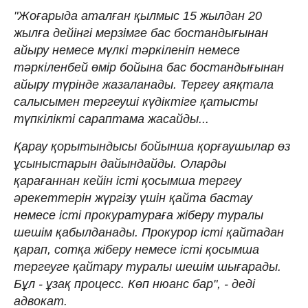
"Жоғарыда аталған қылмыс 15 жылдан 20
жылға дейінгі мерзімге бас бостандығынан
айыру немесе мүлкі тәркіленіп немесе
тәркіленбей өмір бойына бас бостандығынан
айыру түрінде жазаланады. Тергеу аяқтала
салысымен тергеуші күдіктіге қатысты
түпкілікті сараптама жасайды...
Қарау қорытындысы бойынша қорғаушылар өз
ұсыныстарын дайындайды. Оларды
қарағаннан кейін істі қосымша тергеу
әрекеттерін жүргізу үшін қайта бастау
немесе істі прокуратураға жіберу туралы
шешім қабылданады. Прокурор істі қайтадан
қарап, сотқа жіберу немесе істі қосымша
тергеуге қайтару туралы шешім шығарады.
Бұл - ұзақ процесс. Көп нюанс бар", - деді
адвокат.