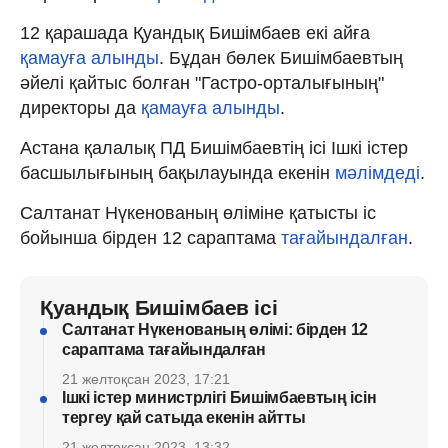
12 қарашада Қуандық Бишімбаев екі айға
қамауға алынды
. Бұдан бөлек Бишімбаевтың
әйелі қайтыс болған "Гастро-орталығының"
директоры да
қамауға алынды
.
Астана қалалық ПД Бишімбаевтің ісі Ішкі істер
басшылығының бақылауында екенін
мәлімдеді
.
Салтанат Нүкенованың өліміне қатысты іс
бойынша бірден 12 сараптама
тағайындалған
.
Қуандық Бишімбаев ісі
Салтанат Нүкенованың өлімі: бірден 12
сараптама тағайындалған
21 желтоқсан 2023, 17:21
Ішкі істер министрлігі Бишімбаевтың ісін
тергеу қай сатыда екенін айтты
21 желтоқсан 2023, 13:32