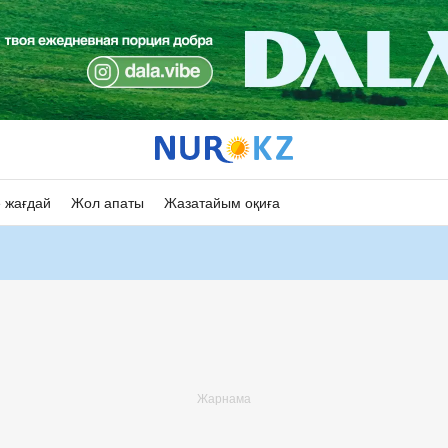
 жағдай
Жол апаты
Жазатайым оқиға