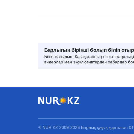
Барлығын бірінші болып біліп оты
Бізге жазылып, Қазақстанның өзекті жаңалық
видеолар мен эксклюзивтерден хабардар бо
® NUR.KZ 2009-2026 Барлық құқық қорғалған 0