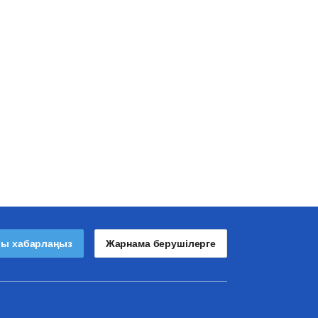
лы хабарлаңыз
Жарнама берушілерге