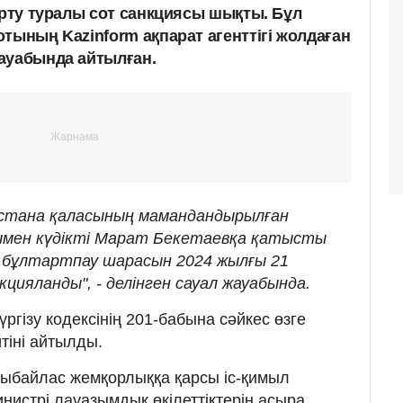
арту туралы сот санкциясы шықты. Бұл
тының Kazinform ақпарат агенттігі жолдаған
ауабында айтылған.
Астана қаласының мамандандырылған
ымен күдікті Марат Бекетаевқа қатысты
і бұлтартпау шарасын 2024 жылғы 21
кцияланды", - делінген сауал жауабында.
ргізу кодексінің 201-бабына сәйкес өзге
тіні айтылды.
 Сыбайлас жемқорлыққа қарсы іс-қимыл
инистрі лауазымдық өкілеттіктерін асыра