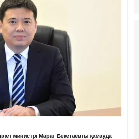
ілет министрі Марат Бекетаевты қамауда