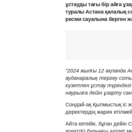
ұстауды тағы бір айға ұз
туралы Астана қалалық со
ресми сауалына берген ж
"2024 жылғы 12 ақпанда 
ауданаралық тергеу сот
күзетпен ұстау түріндег
наурызға дейін ұзарту сан
Сондай-ақ Қылмыстық іс жү
деректердің жария етілмей
Айта кетейік, бұған дейін
агенттігі бұрынғы әділет м