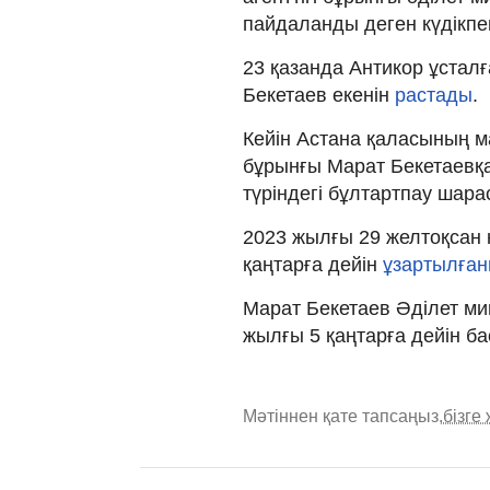
пайдаланды деген күдікп
23 қазанда Антикор ұстал
Бекетаев екенін
растады
.
Кейін Астана қаласының 
бұрынғы Марат Бекетаевқа 
түріндегі бұлтартпау шар
2023 жылғы 29 желтоқсан 
қаңтарға дейін
ұзартылған
Марат Бекетаев Әділет ми
жылғы 5 қаңтарға дейін ба
Мәтіннен қате тапсаңыз,
бізге