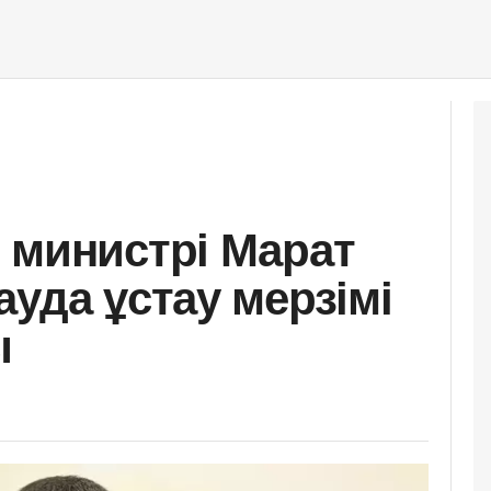
 министрі Марат
уда ұстау мерзімі
ы