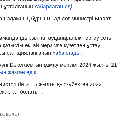
ен ұсталғанын
хабарлаған еді.
ған адамның бұрынғы әділет министрі Марат
мамандандырылған ауданаралық тергеу соты
қатысты екі ай мерзімге күзетпен ұстау
асы санкцияланғанын
хабарлады
.
күні Бекетаевтың қамау мерзімі 2024 жылғы 21
ын жазған едік
.
нистрлігін 2016 жылғы қыркүйектен 2022
сқарған болатын.
 жазыңыз