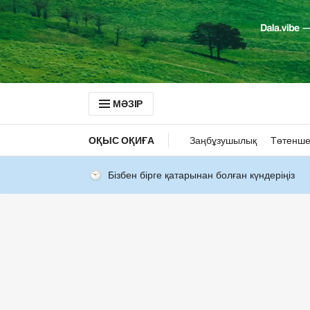
МӘЗІР
ОҚЫС ОҚИҒА
Заңбұзушылық
Төтенше
Бізбен бірге қатарынан болған күндеріңіз