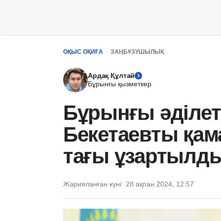
ОҚЫС ОҚИҒА
ЗАҢБҰЗУШЫЛЫҚ
Ардақ Құлтай
Бұрынғы қызметкер
Бұрынғы әділет
Бекетаевты қама
тағы ұзартылд
Жарияланған күні:
28 ақпан 2024, 12:57