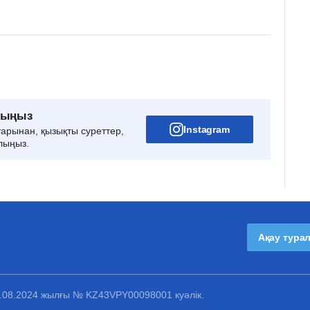
рыңыз
Instagram
тарынан, қызықты суреттер,
лыңыз.
Ақау тура
1.08.2024 жылғы № KZ43VPY00098001 куәлік.