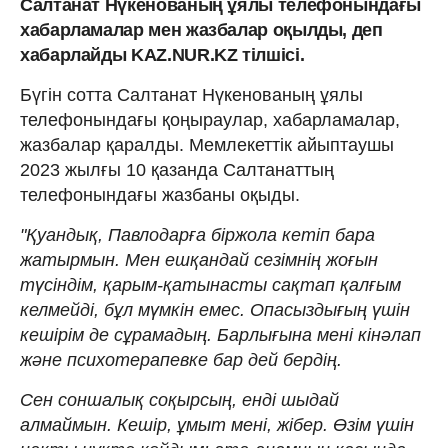
Салтанат Нүкенованың ұялы телефонындағы
хабарламалар мен жазбалар оқылды, деп
хабарлайды KAZ.NUR.KZ тілшісі.
Бүгін сотта Салтанат Нүкенованың ұялы
телефонындағы қоңыраулар, хабарламалар,
жазбалар қаралды. Мемлекеттік айыптаушы
2023 жылғы 10 қазанда Салтанаттың
телефонындағы жазбаны оқыды.
"Қуандық, Павлодарға біржола кетіп бара
жатырмын. Мен ешқандай сезімнің жоғын
түсіндім, қарым-қатынасты сақтап қалғым
келмейді, бұл мүмкін емес. Опасыздығың үшін
кешірім де сұрамадың. Барлығына мені кінәлап
және психотерапевке бар дей бердің.
Сен соншалық соқырсың, енді шыдай
алмаймын. Кешір, ұмыт мені, жібер. Өзім үшін