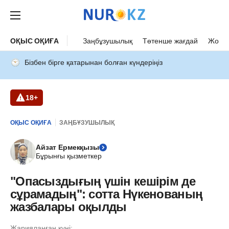
ОҚЫС ОҚИҒА
Заңбұзушылық
Төтенше жағдай
Жол а
Бізбен бірге қатарынан болған күндеріңіз
18+
ОҚЫС ОҚИҒА
ЗАҢБҰЗУШЫЛЫҚ
Айзат Ермекқызы
Бұрынғы қызметкер
"Опасыздығың үшін кешірім де
сұрамадың": сотта Нүкенованың
жазбалары оқылды
Жарияланған күні: