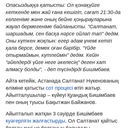
Опасыздыққа қатысты: Ол қонақүйге
кеткенде мен жай ғана кешігіп, сағат 21:30-да
келгеніме және оның бейне қоңырауларына
жауап бермегеніме байланысты. "Салтанат,
шаршадым, сен басқа нәрсе ойлап тап" дедім.
Оны күткен жоқпын: егер адам үнемі кетіп
қала берсе, демек оған бәрібір. "Үйде
отырмаймын, күтпеймін" дедім. Кейін
"әйелдерді үйге неге әкелесің" деген хат
алмасу болды", - деп түсіндірді Бишімбаев.
Айта кетейік, Астанада Салтанат Нүкенованың
өліміне қатысты
сот процесі
өтіп жатыр.
Айыпталушылар – күйеуі Қуандық Бишімбаев
пен оның туысы Бақытжан Байжанов.
Айыпталып жатқан 3 сәуірде Бишімбаев
куәгерлігін жалғастырды
. Ол Салтанат қайтыс
болған күні не болғанын баяндады.