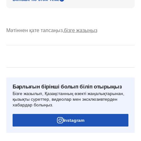
Мәтіннен қате тапсаңыз,
бізге жазыңыз
Барлығын бірінші болып біліп отырыңыз
Бізге жазылып, Қазақстанның өзекті жаңалықтарынан,
қызықты суреттер, видеолар мен эксклюзивтерден
хабардар болыңыз.
Instagram