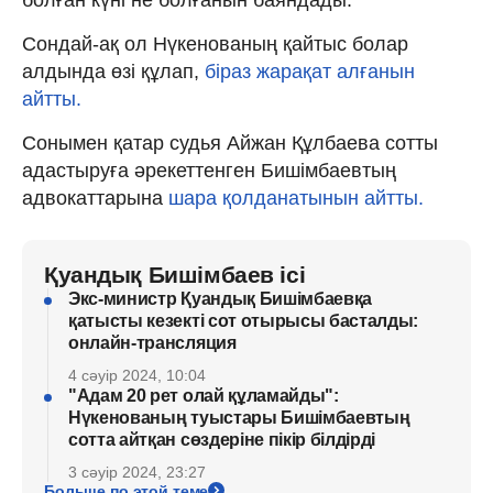
Сондай-ақ ол Нүкенованың қайтыс болар
алдында өзі құлап,
біраз жарақат алғанын
айтты.
Сонымен қатар судья Айжан Құлбаева сотты
адастыруға әрекеттенген Бишімбаевтың
адвокаттарына
шара қолданатынын айтты.
Қуандық Бишімбаев ісі
Экс-министр Қуандық Бишімбаевқа
қатысты кезекті сот отырысы басталды:
онлайн-трансляция
4 сәуір 2024, 10:04
"Адам 20 рет олай құламайды":
Нүкенованың туыстары Бишімбаевтың
сотта айтқан сөздеріне пікір білдірді
3 сәуір 2024, 23:27
Больше по этой теме