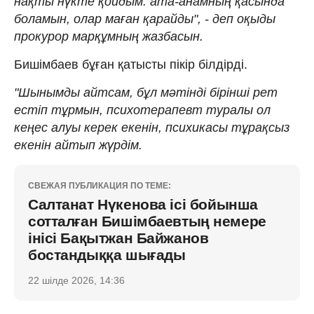
нақты нүкте қойдым: ата-анамның қасында
боламын, олар маған қарайды", - деп оқыды
прокурор марқұмның жазбасын.
Бишімбаев бұған қатысты пікір білдірді.
"Шынымды айтсам, бұл мәтінді бірінші рет
естіп тұрмын, психотерапевт туралы ол
кеңес алуы керек екенін, психикасы тұрақсыз
екенін айтып жүрдім.
СВЕЖАЯ ПУБЛИКАЦИЯ ПО ТЕМЕ:
Салтанат Нүкенова ісі бойынша
сотталған Бишімбаевтың немере
інісі Бақытжан Байжанов
бостандыққа шығады
22 шілде 2026, 14:36