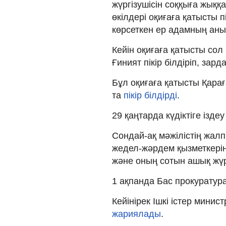
жүргізушісін соққыға жыққ
өкілдері оқиғаға қатысты п
көрсеткен ер адамның ан
Кейін оқиғаға қатысты сол
Ғиният пікір білдіріп, зар
Бұл оқиғаға қатысты Қара
та
пікір білдірді
.
29 қаңтарда күдіктіге ізд
Сондай-ақ мәжілістің жа
жедел-жәрдем қызметкерін
және оның сотын ашық жүр
1 ақпанда Бас прокуратура
Кейінірек Ішкі істер министр
жариялады
.