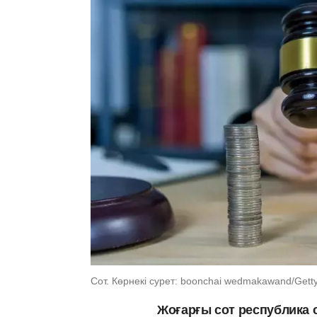
Сот. Көрнекі сурет: boonchai wedmakawand/Gett
Жоғарғы сот республика 