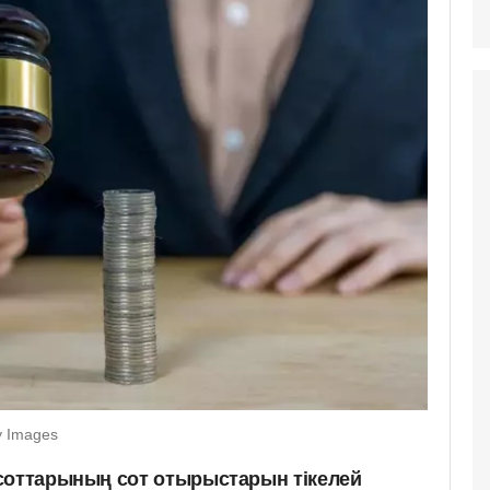
y Images
соттарының сот отырыстарын тікелей