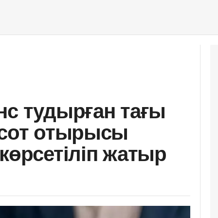
нс тудырған тағы
 сот отырысы
 көрсетіліп жатыр