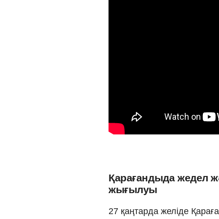
Қарағандыда жедел жә
жығылуы
27 қаңтарда желіде Қара