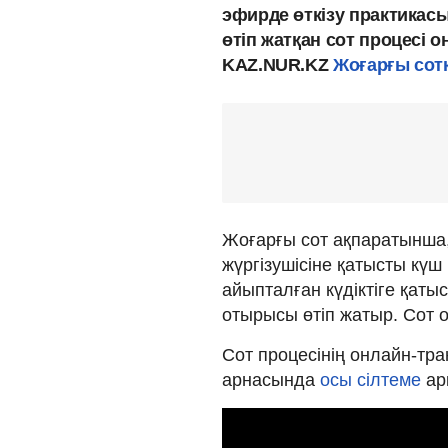
эфирде өткізу практикас
өтіп жатқан сот процесі 
KAZ.NUR.KZ
Жоғарғы сот
Жоғарғы сот ақпаратынша
жүргізушісіне қатысты кү
айыпталған күдіктіге қаты
отырысы өтіп жатыр. Сот о
Сот процесінің онлайн-тр
арнасында
осы сілтеме
ар