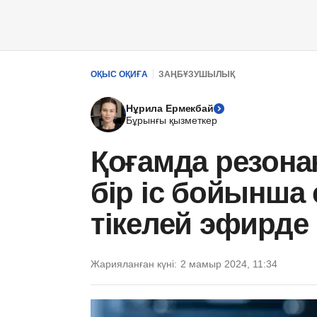
ОҚЫС ОҚИҒА
ЗАҢБҰЗУШЫЛЫҚ
Нұрила Ермекбай
Бұрынғы қызметкер
Қоғамда резона
бір іс бойынша
тікелей эфирде
Жарияланған күні:
2 мамыр 2024, 11:34