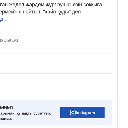
лған жедел жәрдем жүргізушісі өзін соққыға
рмейтінін айтып, "хайп қуды" деп
ді.
 жазыңыз
рыңыз
Instagram
тарынан, қызықты суреттер,
лыңыз.