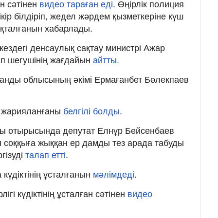
ан сәтінен
видео тараған еді
. Өңірлік полиция
ікір білдіріп, жедел жәрдем қызметкеріне күш
ықталғанын хабарлады.
 кездегі денсаулық сақтау министрі Ажар
дап шегушінің жағдайын
айтты.
ғанды облысының әкімі Ермағанбет Бөлекпаев
еу жарияланғаны
белгілі болды
.
лпы отырысында депутат Елнұр Бейсенбаев
 соққыға жыққан ер дамды тез арада табуды
гізуді
талап етті
.
 күдіктінің ұсталғанын
мәлімдеді
.
лігі күдіктінің ұсталған сәтінен
видео