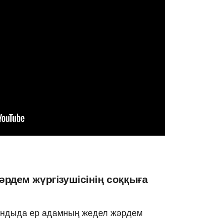
рдем жүргізушісінің соққыға
ғандыда ер адамның жедел жәрдем