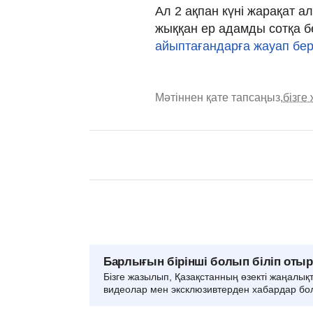
Ал 2 ақпан күні жарақат а
жыққан ер адамды сотқа бе
айыптағандарға жауап бер
Мәтіннен қате тапсаңыз,
бізге
Барлығын бірінші болып біліп оты
Бізге жазылып, Қазақстанның өзекті жаңалық
видеолар мен эксклюзивтерден хабардар бо