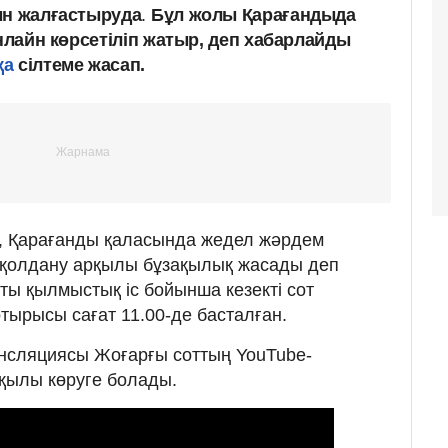
ын жалғастыруда
.
Бұл жолы Қарағандыда
онлайн көрсетіліп жатыр, деп хабарлайды
қа
сілтеме жасап.
, Қарағанды қаласында жедел жәрдем
ш қолдану арқылы бұзақылық жасады деп
сты қылмыстық іс бойынша кезекті сот
тырысы сағат 11.00-де басталған.
ансляциясы Жоғарғы соттың YouTube-
қылы көруге болады.