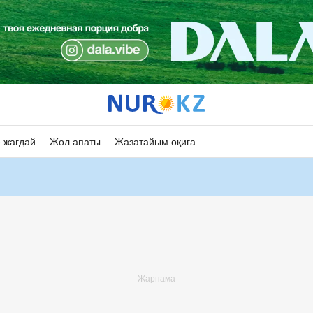
 жағдай
Жол апаты
Жазатайым оқиға