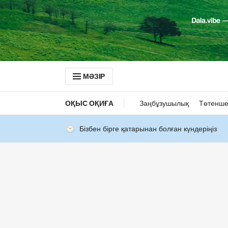
МӘЗІР
ОҚЫС ОҚИҒА
Заңбұзушылық
Төтенше
Бізбен бірге қатарынан болған күндеріңіз