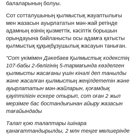
балаларының болуы.
Сот сотталушының қылмыстық жауаптылығы
мен жазасын ауырлататын мән-жай ретінде
адамның өзiнiң қызметтiк, кәсiптік борышын
орындауына байланысты осы адамға қатысты
қылмыстық құқықбұзушылық жасауын таныған.
"Сот үкімімен Дәкебаев Қылмыстық кодекстің
107-бабы 2-бөлігінің 5-тармағында көзделген
қылмысты жасағаны үшін кінәлі деп танылды
және жасалған қылмыстың жеңілдететін және
ауырлататын мән-жайларын, қоғамдық
қауіптілігін ескере отырып, сот оған 2 жыл
мерзімге бас бостандығынан айыру жазасын
тағайындады
Талап қою талаптары ішінара
қанағаттандырылды, 2 млн теңге мөлшерінде