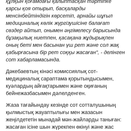
құлқын қоғамдағы қалыптасқан тәртіпке
қарсы қоя отырып, басқаларды
менсінбейтіндігін көрсетіп, арнайы шұғыл
медициналық көлік жүргізушісіне балағат
сөздер айтып, онымен әңгімелесу барысында
бұзақылық ниетпен, қасақана жұдырықпен
оның беті мен басынан үш рет және сол жақ
қабырғасына бір рет соққы жасаған", - делінген
сот хабарламасында.
Дәкебаевтың кінәсі комиссиялық сот-
медициналық сараптама қорытындысымен,
куәлардың айғақтарымен және оқиғаның
бейнежазбасымен дәлелденген.
Жаза тағайындау кезінде сот сотталушының
қылмыстық жауаптылығы мен жазасын
жеңілдететін мынадай мән-жайларды таныған:
жасаған ісіне шын жүрекпен өкінуі және жас