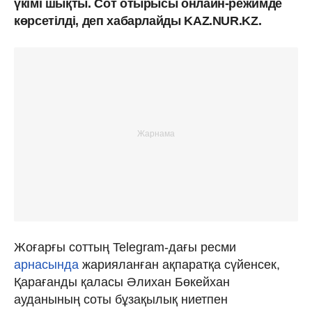
үкімі шықты. Сот отырысы онлайн-режимде
көрсетілді, деп хабарлайды KAZ.NUR.KZ.
Жоғарғы соттың Telegram-дағы ресми
арнасында
жарияланған ақпаратқа сүйенсек,
Қарағанды қаласы Әлихан Бөкейхан
ауданының соты бұзақылық ниетпен