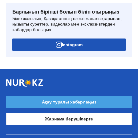
Барлығын бірінші болып біліп отырыңыз
Бізге жазылып, Қазақстанның өзекті жаңалықтарынан,
қызықты суреттер, видеолар мен эксклюзивтерден
хабардар болыңыз.
Instagram
Ақау туралы хабарлаңыз
Жарнама берушілерге