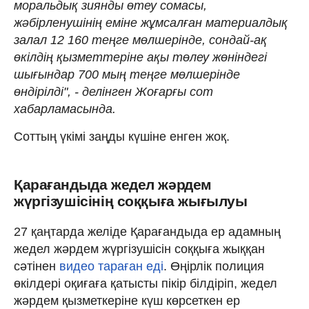
моральдық зиянды өтеу сомасы,
жәбірленушінің еміне жұмсалған материалдық
залал 12 160 теңге мөлшерінде, сондай-ақ
өкілдің қызметтеріне ақы төлеу жөніндегі
шығындар 700 мың теңге мөлшерінде
өндірілді", - делінген Жоғарғы сот
хабарламасында.
Соттың үкімі заңды күшіне енген жоқ.
Қарағандыда жедел жәрдем
жүргізушісінің соққыға жығылуы
27 қаңтарда желіде Қарағандыда ер адамның
жедел жәрдем жүргізушісін соққыға жыққан
сәтінен
видео тараған еді
. Өңірлік полиция
өкілдері оқиғаға қатысты пікір білдіріп, жедел
жәрдем қызметкеріне күш көрсеткен ер