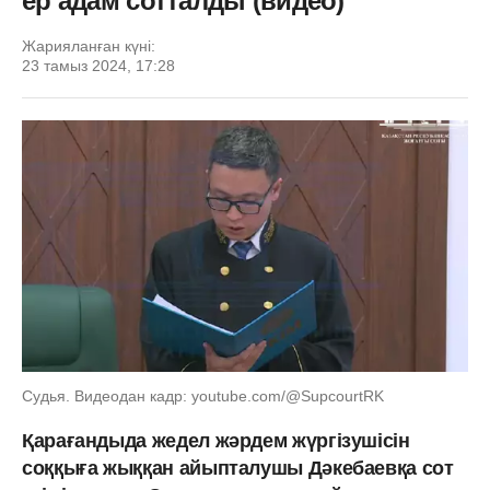
ер адам сотталды (видео)
Жарияланған күні:
23 тамыз 2024, 17:28
Судья. Видеодан кадр: youtube.com/@SupcourtRK
Қарағандыда жедел жәрдем жүргізушісін
соққыға жыққан айыпталушы Дәкебаевқа сот