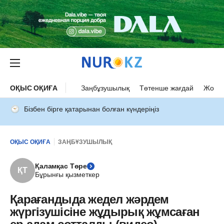
ОҚЫС ОҚИҒА
Заңбұзушылық
Төтенше жағдай
Жол а
Бізбен бірге қатарынан болған күндеріңіз
ОҚЫС ОҚИҒА
ЗАҢБҰЗУШЫЛЫҚ
Қаламқас Төре
ҚТ
Бұрынғы қызметкер
Қарағандыда жедел жәрдем
жүргізушісіне жұдырық жұмсаған