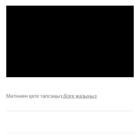
Мәтіннен қате тапсаңыз,
бізге жазыңыз