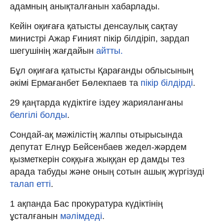
адамның анықталғанын хабарлады.
Кейін оқиғаға қатысты денсаулық сақтау
министрі Ажар Ғиният пікір білдіріп, зардап
шегушінің жағдайын
айтты.
Бұл оқиғаға қатысты Қарағанды облысының
әкімі Ермағанбет Бөлекпаев та
пікір білдірді
.
29 қаңтарда күдіктіге іздеу жарияланғаны
белгілі болды
.
Сондай-ақ мәжілістің жалпы отырысында
депутат Елнұр Бейсенбаев жедел-жәрдем
қызметкерін соққыға жыққан ер дамды тез
арада табуды және оның сотын ашық жүргізуді
талап етті
.
1 ақпанда Бас прокуратура күдіктінің
ұсталғанын
мәлімдеді
.