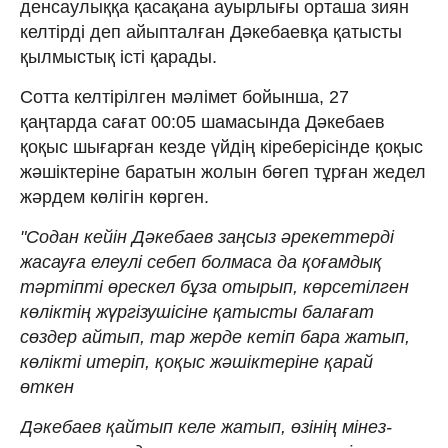
денсаулыққа қасақана ауырлығы орташа зиян
келтірді деп айыпталған Дәкебаевқа қатысты
қылмыстық істі қарады.
Сотта келтірілген мәлімет бойынша, 27
қаңтарда сағат 00:05 шамасында Дәкебаев
қоқыс шығарған кезде үйдің кіреберісінде қоқыс
жәшіктеріне баратын жолын бөгеп тұрған жедел
жәрдем көлігін көрген.
"Содан кейін Дәкебаев заңсыз әрекеттерді
жасауға елеулі себеп болмаса да қоғамдық
тәртіпті өрескел бұза отырып, көрсетілген
көліктің жүргізушісіне қатысты балағат
сөздер айтып, тар жерде кетіп бара жатып,
көлікті итеріп, қоқыс жәшіктеріне қарай
өткен
Дәкебаев қайтып келе жатып, өзінің мінез-