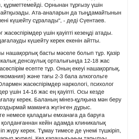
 құрметтемейді. Орнынан тұрғызу үшін
т айтқызады. Ата-аналарын да тыңдамайтынын
ені күшейту сұралады", - деді Сүентаев.
 жасөспірімдер үшін қауіпті кезеңді атады.
ағалауды күшейту керек екенін айтты.
ы нашақорлық басты мәселе болып тұр. Қазір
икалық денсаулық орталығында 12-18 жас
сөспірім есепте тұр. Оның екеуі нашақорлық,
икомания) және тағы 2-3 бала алкогольге
 Олармен жасөспірімдер наркологі, психолог
ер үшін 14-16 жас ең қауіпті. Осы кезде
ғалау керек. Баланың мінез-құлқына мән беру
 оздырмай маманға жүгінген дұрыс.
е немесе қаладағы емханаға да баруға
 қолданғаннан кейін адамда клиникалық
іп жүру керек. Тұмау тимесе де үнемі түшкіріп,
ызарып жүреді. Көз қарашығының тарылуы