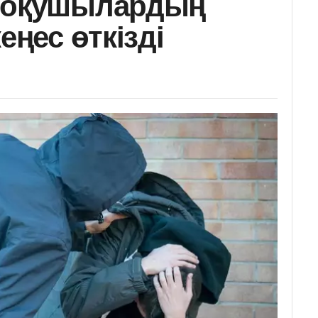
р оқушылардың
еңес өткізді