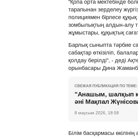
"Қопа орта мектебінде бо
тарапынан зерделеу жүргі
полициямен бірлесе құқық
зомбылықтың алдын-алу т
жұмыстары, құқықтық сағат
Барлық сыныпта тәрбие са
сабақтар өткізіліп, балал
қолдау берілді", - деді 
орынбасары Дина Жаманб
СВЕЖАЯ ПУБЛИКАЦИЯ ПО ТЕМЕ:
"Анашым, шалқып кү
әні Мақпал Жүнісо
8 маусым 2026, 18:58
Білім басқармасы өкіліні