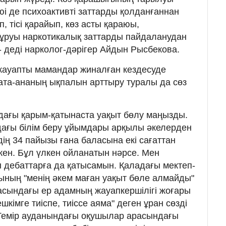
і де психоактивті заттарды қолданғаннан
 тісі қарайып, көз асты қараюы,
ұруы наркотикалық заттарды пайдаланудан
, - деді нарколог-дәрігер Айдын Рысбекова.
жауапты мамандар жиналған кездесуде
 ата-ананың ықпалын арттыру туралы да сөз
дағы қарым-қатынаста уақыт бөлу маңызды.
ағы білім беру ұйымдары арқылы әкелерден
ің 34 пайызы ғана баласына екі сағаттан
кен. Бұл үлкен ойланатын нәрсе. Мен
 дебаттарға да қатысамын. Қаладағы мектеп-
ның "менің әкем маған уақыт бөле алмайды"
басындағы ер адамның жауапкершілігі жоғары
шкімге тиіспе, тиіссе аяма" деген ұран сөзді
 Темір ауданындағы оқушылар арасындағы