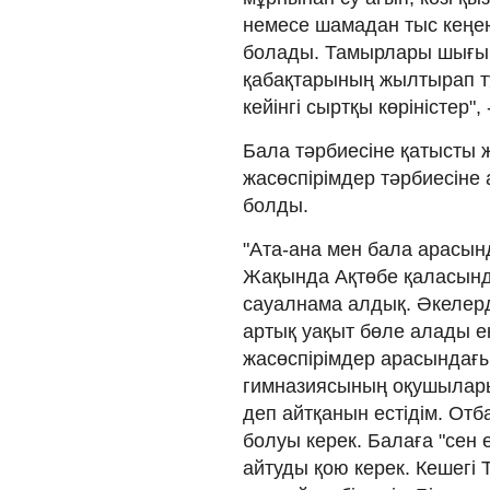
немесе шамадан тыс кеңею
болады. Тамырлары шығып,
қабақтарының жылтырап т
кейінгі сыртқы көріністер"
Бала тәрбиесіне қатысты 
жасөспірімдер тәрбиесіне
болды.
"Ата-ана мен бала арасын
Жақында Ақтөбе қаласынд
сауалнама алдық. Әкелерд
артық уақыт бөле алады е
жасөспірімдер арасындағы
гимназиясының оқушылары
деп айтқанын естідім. От
болуы керек. Балаға "сен е
айтуды қою керек. Кешегі