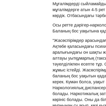
Мұғалімдерді сыйламайды,
мұғалімдерге атын 4-5 ре
көрдік. Отбасындағы тәрби
Осы ретте дәрігер-нарколог
Баланың бос уақытына қад
"Жасөспірімдер арасындағ
Ақтөбе қаласындағы псих
аралығындағы он шақты жа
алтауы уытқұмарлық (такс
тәуелділікпен есепте тұр.
жұмыс істейді. Жасөспірімд
баланың бос уақытын қада
керек. Күмән болса, уақыт
Наркологиялық диспансерг
болады. Наркотикалық зат
көрініс болады. Оны да біл
мұрнынан су ағып, көзі қ