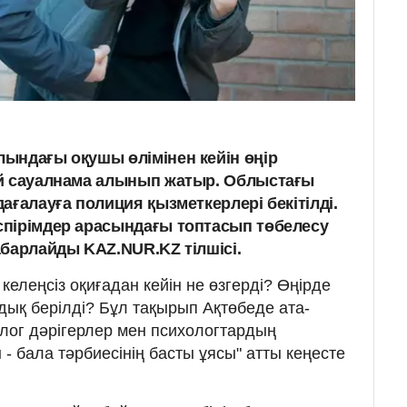
ындағы оқушы өлімінен кейін өңір
ай сауалнама алынып жатыр. Облыстағы
ағалауға полиция қызметкерлері бекітілді.
пірімдер арасындағы топтасып төбелесу
абарлайды KAZ.NUR.KZ тілшісі.
елеңсіз оқиғадан кейін не өзгерді? Өңірде
ық берілді? Бұл тақырып Ақтөбеде ата-
олог дәрігерлер мен психологтардың
- бала тәрбиесінің басты ұясы" атты кеңесте