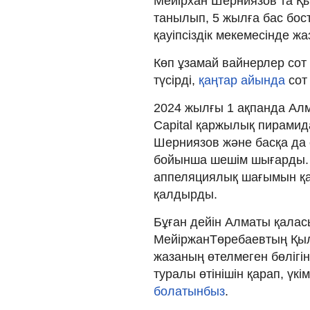
Мейірхан Шерниязов та Қы
танылып, 5 жылға бас бо
қауіпсіздік мекемесінде жа
Көп ұзамай вайнерлер сот
түсірді,
қаңтар айында
сот 
2024 жылғы 1 ақпанда Ал
Capital қаржылық пирамид
Шерниязов және басқа да
бойынша шешім шығарды.
аппеляциялық шағымын қара
қалдырды.
Бұған дейін Алматы қалас
МейіржанТөребаевтың Қыл
жазаның өтелмеген бөлігі
туралы өтінішін қарап, үкі
болатынбыз
.