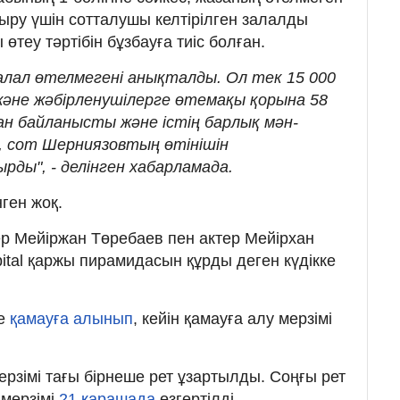
тыру үшін сотталушы келтірілген залалды
өтеу тәртібін бұзбауға тиіс болған.
алал өтелмегені анықталды. Ол тек 15 000
әне жәбірленушілерге өтемақы қорына 58
ан байланысты және істің барлық мән-
, сот Шерниязовтың өтінішін
ды", - делінген хабарламада.
ген жоқ.
р Мейіржан Төребаев пен актер Мейірхан
tal қаржы пирамидасын құрды деген күдікке
ке
қамауға алынып
, кейін қамауға алу мерзімі
рзімі тағы бірнеше рет ұзартылды. Соңғы рет
 мерзімі
21 қарашада
өзгертілді.