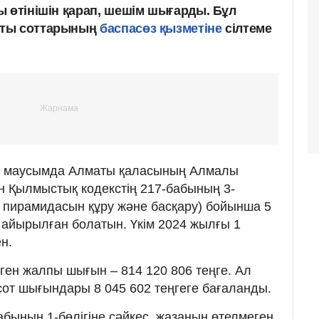
ы өтінішін қарап, шешім шығарды. Бұл
аты соттарының
баспасөз қызметіне
сілтеме
3 маусымда Алматы қаласының Алмалы
н Қылмыстық кодекстің 217-бабының 3-
жы пирамидасын құру және басқару) бойынша 5
айырылған болатын. Үкім 2024 жылғы 1
н.
лген жалпы шығын – 814 120 806 теңге. Ал
 сот шығындары 8 045 602 теңгеге бағаланды.
абының 1-бөлігіне сәйкес, жазаның өтелмеген