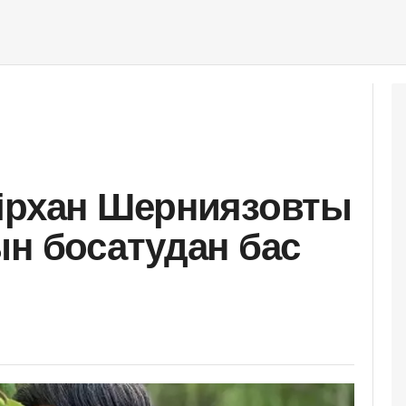
ірхан Шерниязовты
ын босатудан бас