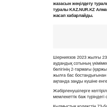
жазасын жеңілдету турал
туралы KAZ.NUR.KZ Алм
жасап хабарлайды.
Шерниязов 2023 жылғы 2
аудандық сотының үкіміме
бөлігінің 2-тармағы (қар
жылға бас бостандығынан 
ақпанда заңды күшіне енге
Жәбірленушілерге келтірі
мемлекеттік баж түріндегі
Қылмыстық кодекстің 73-б