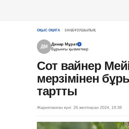
ОҚЫС ОҚИҒА
ЗАҢБҰЗУШЫЛЫҚ
Динар Мұрат
ДМ
Бұрынғы қызметкер
Сот вайнер Мей
мерзімінен бұр
тартты
Жарияланған күні:
26 желтоқсан 2024, 19:38