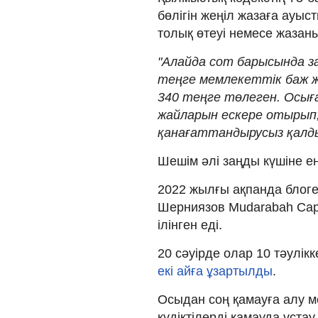
бөлігін жеңіл жазаға ауыс
толық өтеуі немесе жазаны 
"Алайда сот барысында з
теңге мемлекеттік баж ж
340 теңге төлеген. Осығ
жайларын ескере отырып
қанағаттандырусыз қалдыр
Шешім әлі заңды күшіне ен
2022 жылғы ақпанда блоге
Шерниязов Mudarabah Capi
ілінген еді.
20 сәуірде олар 10 тәулік
екі айға ұзартылды
.
Осыдан соң қамауға алу ме
күдіктілерді қамауда ұстау