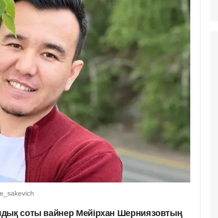
e_sakevich
ндық соты вайнер Мейірхан Шерниязовтың