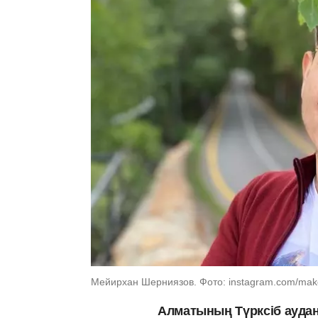
Мейирхан Шерниязов. Фото: instagram.com/mak
Алматының Түрксіб ауда