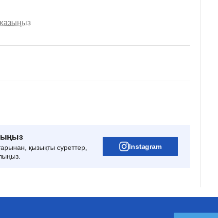
 жазыңыз
рыңыз
Instagram
тарынан, қызықты суреттер,
лыңыз.