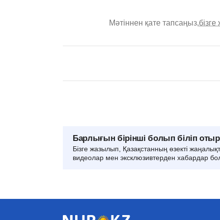
Мәтіннен қате тапсаңыз,
бізге
Барлығын бірінші болып біліп оты
Бізге жазылып, Қазақстанның өзекті жаңалық
видеолар мен эксклюзивтерден хабардар бо