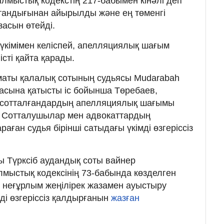
лмыстық кодекстің 217-бабымен кінәлі деп
стандығынан айырылды және ең төменгі
засын өтейді.
 үкімімен келіспей, апелляциялық шағым
істі қайта қарады.
маты қалалық сотының судьясы Mudarabah
асына қатысты іс бойынша Төребаев,
 сотталғандардың апелляциялық шағымы
 Сотталушылар мен адвокаттардың
ған судья бірінші сатыдағы үкімді өзгеріссіз
ы Түрксіб аудандық соты вайнер
мыстық кодексінің 73-бабында көзделген
н неғұрлым жеңілірек жазамен ауыстыру
мді өзгеріссіз қалдырғанын
жазған