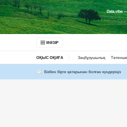
МӘЗІР
ОҚЫС ОҚИҒА
Заңбұзушылық
Төтенше
Бізбен бірге қатарынан болған күндеріңіз