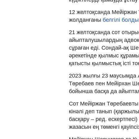
12 желтоқсанда Мейіржан 
жолданғаны
белгілі болды
21 желтоқсанда сот отыр
айыпталушылардың адвока
сұраған еді. Сондай-ақ Ш
әрекетінде қылмыс құрамын
қатысты қылмыстық істі то
2023 жылғы 23 маусымда 
Төребаев пен Мейірхан Ше
бойынша басқа да айыпта
Сот Мейіржан Төребаевты
кінәлі деп танып (қаржыл
басқару – ред. ескертпес
жазасын ең төменгі қауіпс