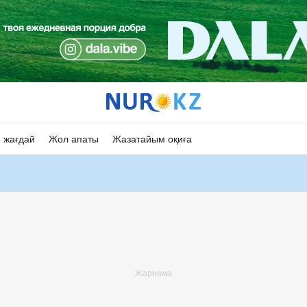
 жағдай
Жол апаты
Жазатайым оқиға