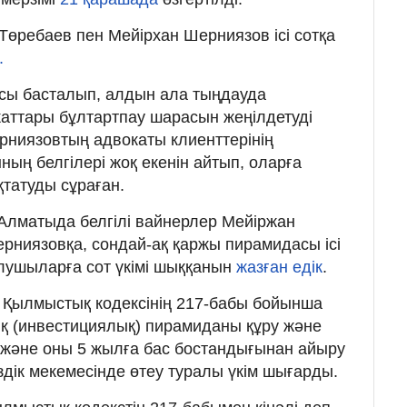
Төребаев пен Мейірхан Шерниязов ісі сотқа
.
ысы басталып, алдын ала тыңдауда
ттары бұлтартпау шарасын жеңілдетуді
ерниязовтың адвокаты клиенттерінің
ың белгілері жоқ екенін айтып, оларға
қтатуды сұраған.
Алматыда белгілі вайнерлер Мейіржан
рниязовқа, сондай-ақ қаржы пирамидасы ісі
лушыларға сот үкімі шыққанын
жазған едік
.
 Қылмыстық кодексінің 217-бабы бойынша
ық (инвестициялық) пирамиданы құру және
і) және оны 5 жылға бас бостандығынан айыру
іздік мекемесінде өтеу туралы үкім шығарды.