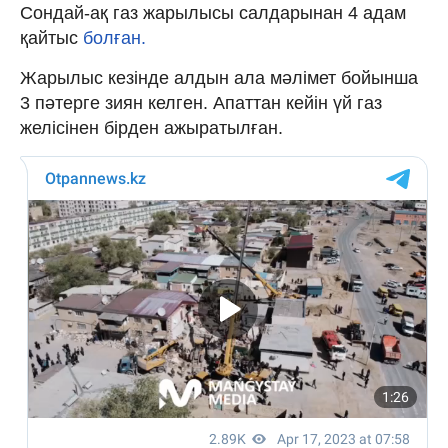
Сондай-ақ газ жарылысы салдарынан 4 адам
қайтыс
болған.
Жарылыс кезінде алдын ала мәлімет бойынша
3 пәтерге зиян келген. Апаттан кейін үй газ
желісінен бірден ажыратылған.