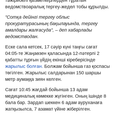
тәжірибелі қызметкерлерден тұратын
ведомствоаралық тергеу-жедел тобы құрылды.
"Сотқа дейінгі тергеу облыс
прокуратурасының бақылауында, тергеу
амалдары жалғасуда", – деп хабарлады
ведомстводан.
Еске сала кетсек, 17 сәуір күні таңғы сағат
04:05-те Жаңаөзен қаласында 12-пәтерлі 2
қабатты тұрғын үйдің екінші кіреберісінде
жарылыс болған.
Болжам бойынша газ қоспасы
төгілген. Жарылыс салдарынан 150 шаршы
метр аумаққа зиян келген.
Сағат 10:45 жағдай бойынша 13 адам
медициналық көмекке жүгінген. Оның ішінде 8
бала бар. Зардап шеккен 6 адам ауруханаға
жатқызылса, 7 азамат үйіне жіберілген.