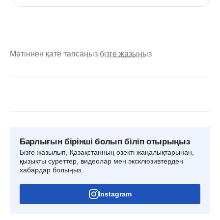
Мәтіннен қате тапсаңыз,
бізге жазыңыз
Барлығын бірінші болып біліп отырыңыз
Бізге жазылып, Қазақстанның өзекті жаңалықтарынан,
қызықты суреттер, видеолар мен эксклюзивтерден
хабардар болыңыз.
Instagram