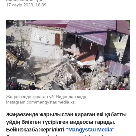
17 сәуір 2023, 16:39
Жаңаөзенде қираған үй. Видеодан кадр:
Іnstagram.com/mangystaumedia.kz
Жаңаөзенде жарылыстан қираған екі қабатты
үйдің биіктен түсірілген видеосы тарады.
Бейнежазба жергілікті
"Mangystau Media"