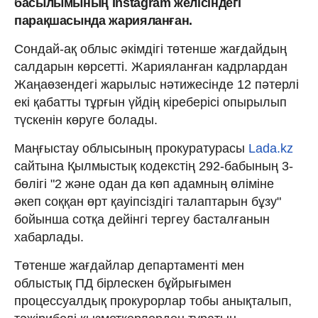
басылымының Instagram желісіндегі
парақшасында жарияланған.
Сондай-ақ облыс әкімдігі төтенше жағдайдың
салдарын көрсетті. Жарияланған кадрлардан
Жаңаөзендегі жарылыс нәтижесінде 12 пәтерлі
екі қабатты тұрғын үйдің кіреберісі опырылып
түскенін көруге болады.
Маңғыстау облысының прокуратурасы
Lada.kz
сайтына Қылмыстық кодекстің 292-бабының 3-
бөлігі "2 және одан да көп адамның өліміне
әкеп соққан өрт қауіпсіздігі талаптарын бұзу"
бойынша сотқа дейінгі тергеу басталғанын
хабарлады.
Төтенше жағдайлар департаменті мен
облыстық ПД бірлескен бұйрығымен
процессуалдық прокурорлар тобы анықталып,