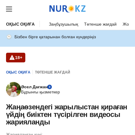
ОҚЫС ОҚИҒА
Заңбұзушылық
Төтенше жағдай
Жол а
Бізбен бірге қатарынан болған күндеріңіз
18+
ОҚЫС ОҚИҒА
ТӨТЕНШЕ ЖАҒДАЙ
Әсел Дағжан
Бұрынғы қызметкер
Жаңаөзендегі жарылыстан қираған
үйдің биіктен түсірілген видеосы
жарияланды
Жарияланған күні: