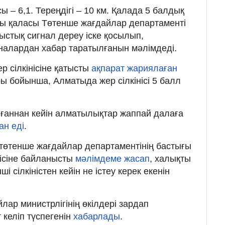
сы – 6,1. Тереңдігі – 10 км. Қалада 5 балдық
маты қаласы Төтенше жағдайлар департаменті
ыстық сигнал дереу іске қосылып,
налардан хабар таратылғанын мәлімдеді.
 сілкінісіне қатысты
ақпарат жариялаған
ы бойынша, Алматыда жер сілкінісі 5 балл
ылғаннан кейін алматылықтар жаппай далаға
ан еді
.
төтенше жағдайлар департаментінің бастығы
нісіне байланысты
мәлімдеме жасап
, халықты
і сілкіністен кейін не істеу керек екенін
ар министрлігінің өкілдері зардап
 келіп түспегенін
хабарлады
.