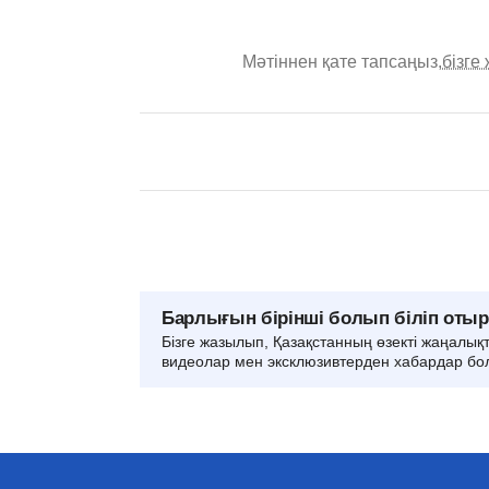
Мәтіннен қате тапсаңыз,
бізге
Барлығын бірінші болып біліп оты
Бізге жазылып, Қазақстанның өзекті жаңалық
видеолар мен эксклюзивтерден хабардар бо