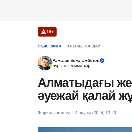
18+
ОҚЫС ОҚИҒА
ТӨТЕНШЕ ЖАҒДАЙ
Рамазан Есмағамбетов
Бұрынғы қызметкер
Алматыдағы жер 
әуежай қалай ж
Жарияланған күні:
4 наурыз 2024, 12:20