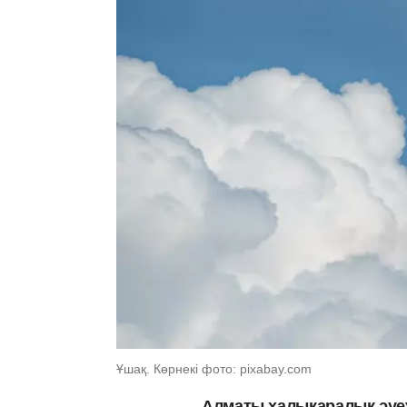
Ұшақ. Көрнекі фото: pixabay.com
Алматы халықаралық әуеж