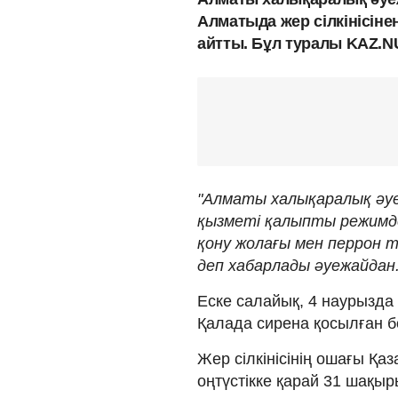
Алматыда жер сілкінісіне
айтты. Бұл туралы KAZ.N
"Алматы халықаралық әуеж
қызметі қалыпты режимде
қону жолағы мен перрон т
деп хабарлады әуежайдан
Еске салайық, 4 наурызда
Қалада сирена қосылған б
Жер сілкінісінің ошағы Қ
оңтүстікке қарай 31 шақыр