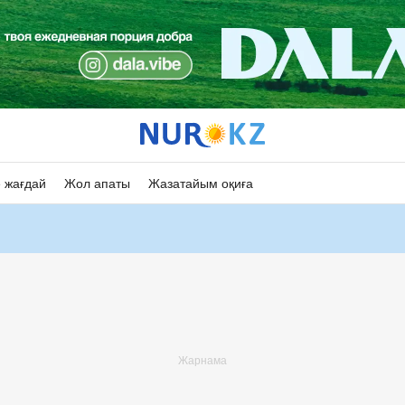
 жағдай
Жол апаты
Жазатайым оқиға