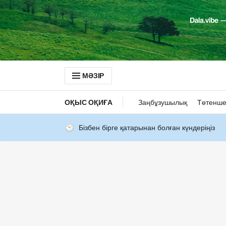
МӘЗІР
ОҚЫС ОҚИҒА
Заңбұзушылық
Төтенше
Бізбен бірге қатарынан болған күндеріңіз