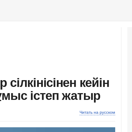
сілкінісінен кейін
ұмыс істеп жатыр
Читать на русском