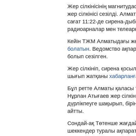
Жер сілкінісінің магнитуда
жер сілкінісі сезілді. Ал
сағат 11:22-де сирена-дыб
радиоарналар мен телеар
Кейін ТЖМ Алматыдағы жер
болатын
. Ведомство ақпар
болып сезілген.
Жер сілкініп, сирена қос
шығып жатқаны
хабарланғ
Бұл ретте Алматы қаласы 
Нұрлан Атығаев жер сілкі
дүрлікпеуге шақырып, бірінш
айтты.
Сондай-ақ Төтенше жағдайл
шеккендер туралы ақпарат