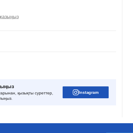
 жазыңыз
рыңыз
Instagram
тарынан, қызықты суреттер,
лыңыз.