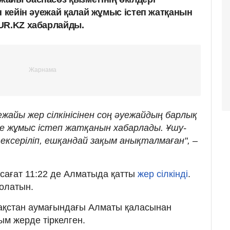
н кейін әуежай қалай жұмыс істеп жатқанын
UR.KZ хабарлайды.
айы жер сілкінісінен соң әуежайдың барлық
 жұмыс істеп жатқанын хабарлады. Ұшу-
ексеріліп, ешқандай зақым анықталмаған", –
.
 сағат 11:22 де Алматыда қатты
жер сілкінді
.
олатын.
азақстан аумағындағы Алматы қаласынан
ым жерде тіркелген.