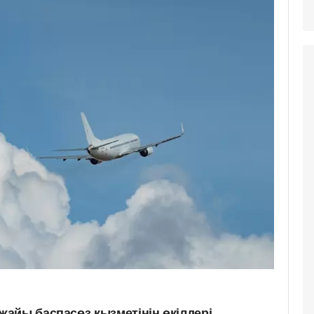
айы баспасөз қызметінің өкілдері