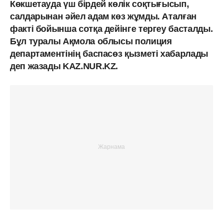
Көкшетауда үш бірдей көлік соқтығысып,
салдарынан әйел адам көз жұмды. Аталған
факті бойынша сотқа дейінге тергеу басталды.
Бұл туралы Ақмола облысы полиция
департаментінің баспасөз қызметі хабарлады
деп жазады KAZ.NUR.KZ.