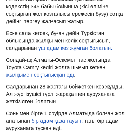
кодекстің 345 бабы бойынша (кісі өліміне
соқтырған жол қозғалысы ережесін бұзу) сотқа
дейінгі тергеу жалғасып жатыр.
Еске сала кетсек, бұған дейін Түркістан
облысында жылқы мен көлік соқтығысып,
салдарынан
үш адам көз жұмған болатын.
Сондай-ақ Алматы-Өскемен тас жолында
Toyota Camry көлігі жолға шығып кеткен
жылқымен соқтығысқан еді
.
Салдарынан 28 жастағы бойжеткен көз жұмды.
Ал жүргізушісі түрлі жарақатпен ауруханаға
жеткізілген болатын.
Сонымен бірге 1 сәуірде Алматыда болған жол
апатынан
бір адам қаза тауып,
тағы бір адам
ауруханаға түскен еді.