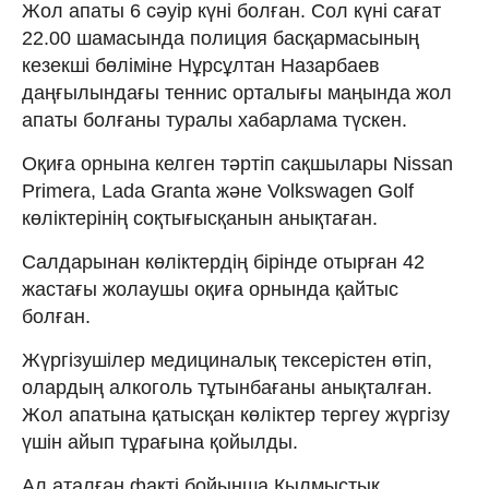
Жол апаты 6 сәуір күні болған. Сол күні сағат
22.00 шамасында полиция басқармасының
кезекші бөліміне Нұрсұлтан Назарбаев
даңғылындағы теннис орталығы маңында жол
апаты болғаны туралы хабарлама түскен.
Оқиға орнына келген тәртіп сақшылары Nissan
Primera, Lada Granta және Volkswagen Golf
көліктерінің соқтығысқанын анықтаған.
Салдарынан көліктердің бірінде отырған 42
жастағы жолаушы оқиға орнында қайтыс
болған.
Жүргізушілер медициналық тексерістен өтіп,
олардың алкоголь тұтынбағаны анықталған.
Жол апатына қатысқан көліктер тергеу жүргізу
үшін айып тұрағына қойылды.
Ал аталған факті бойынша Қылмыстық