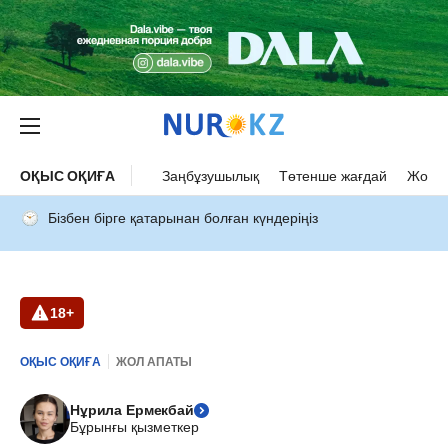
ОҚЫС ОҚИҒА
Заңбұзушылық
Төтенше жағдай
Жол а
Бізбен бірге қатарынан болған күндеріңіз
18+
ОҚЫС ОҚИҒА
ЖОЛ АПАТЫ
Нұрила Ермекбай
Бұрынғы қызметкер