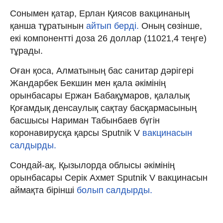
Сонымен қатар, Ерлан Қиясов вакцинаның
қанша тұратынын
айтып берді.
Оның сөзінше,
екі компонентті доза 26 доллар (11021,4 теңге)
тұрады.
Оған қоса, Алматының бас санитар дәрігері
Жандарбек Бекшин мен қала әкімінің
орынбасары Ержан Бабақұмаров, қалалық
Қоғамдық денсаулық сақтау басқармасының
басшысы Нариман Табынбаев бүгін
коронавирусқа қарсы Sputnik V
вакцинасын
салдырды.
Сондай-ақ, Қызылорда облысы әкімінің
орынбасары Серік Ахмет Sputnik V вакцинасын
аймақта бірінші
болып салдырды.