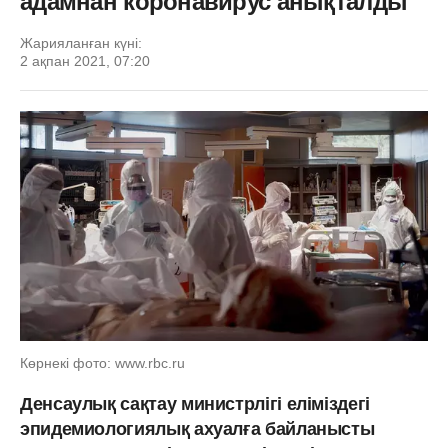
адамнан коронавирус анықталды
Жарияланған күні:
2 ақпан 2021, 07:20
Көрнекі фото: www.rbc.ru
Денсаулық сақтау министрлігі еліміздегі
эпидемиологиялық ахуалға байланысты