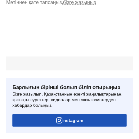
Мәтіннен қате тапсаңыз,
бізге жазыңыз
Барлығын бірінші болып біліп отырыңыз
Бізге жазылып, Қазақстанның өзекті жаңалықтарынан,
қызықты суреттер, видеолар мен эксклюзивтерден
хабардар болыңыз.
Instagram