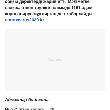
соңғы деректерді жария етті. Мәліметке
сәйкес, өткен тәулікте елімізде 1161 адам
коронавирус жұқтырған деп хабарлайды
coronavirus2020.kz.
Аймақтар бойынша:
Нұр-Сұлтан қаласы - 76,