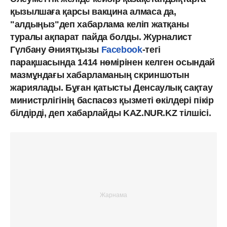
қызылшаға қарсы вакцина алмаса да,
"алдыңыз"деп хабарлама келіп жатқаны
туралы ақпарат пайда болды. Журналист
Гүлбану Әниятқызы
Facebook
-тегі
парақшасында 1414 нөмірінен келген осындай
мазмұндағы хабарламаның скриншотын
жариялады. Бұған қатысты Денсаулық сақтау
министрлігінің баспасөз қызметі өкілдері пікір
білдірді, деп хабарлайды KAZ.NUR.KZ тілшісі.