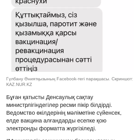
Гүлбану Әниятқызының Facebook-тегі парақшасы. Скриншот:
KAZ.NUR.KZ
Бұған қатысты Денсаулық сақтау
министрлігіндегілер ресми пікір білдірді.
Ведомство өкілдерінің мәліметіне сүйенсек,
елде вакцина алғандарды есепке қою
электронды форматта жүргізіледі.