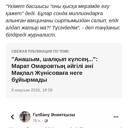
"Үкімет басшысы "оны қысқа мерзімде егу
қажет" деді. Бұлар сонда миллиондарға
алынған вакцинаны сыртымыздан салып, елді
алдап жатыр ма?! Түсінбедім", - деп таңданыс
білдіреді журналист.
СВЕЖАЯ ПУБЛИКАЦИЯ ПО ТЕМЕ:
"Анашым, шалқып күлсең...":
Марат Омаровтың әйгілі әні
Мақпал Жүнісоваға неге
бұйырмады
8 маусым 2026, 18:58