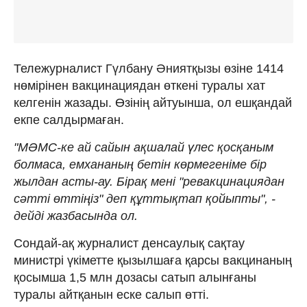
Тележурналист Гүлбану Әниятқызы өзіне 1414
нөмірінен вакцинациядан өткені туралы хат
келгенін жазады. Өзінің айтуынша, ол ешқандай
екпе салдырмаған.
"МӘМС-ке ай сайын ақшалай үлес қосқаным
болмаса, емхананың бетін көрмегеніме бір
жылдан асты-ау. Бірақ мені "ревакцинациядан
сәтті өттіңіз" деп құттықтап қойыпты", -
дейді жазбасында ол.
Сондай-ақ журналист денсаулық сақтау
министрі үкіметте қызылшаға қарсы вакцинаның
қосымша 1,5 млн дозасы сатып алынғаны
туралы айтқанын еске салып өтті.