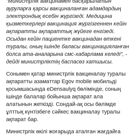
"Министрлік вакцинамен басқарылатын
ауруларға қарсы вакциналанған адамдардың
электрондық есебін жүргізеді. Медицина
қызметкерлері вакцинация жүргізгеннен кейін
ақпаратты ақпараттық жүйеге енгізеді.
Осыдан кейін пациентке вакцинадан өткені
туралы, оның ішінде баласы вакцинацияланған
болса ата-аналарына смс-хабарлама келеді", -
дейді министрліктің баспасөз хатшысы.
Сонымен қатар министрлік вакциналау туралы
ақпаратты азаматтар Egov mobile мобильді
қосымшасында eDensaulyq бөлімінде, соның
ішінде балалар бойынша ақпарат ала
алатынын жеткізді. Сондай-ақ осы бөлімде
ұлттық күнтізбеге сәйкес вакциналау туралы
ақпарат бар.
Министрлік өкілі жоғарыда аталған жағдайға