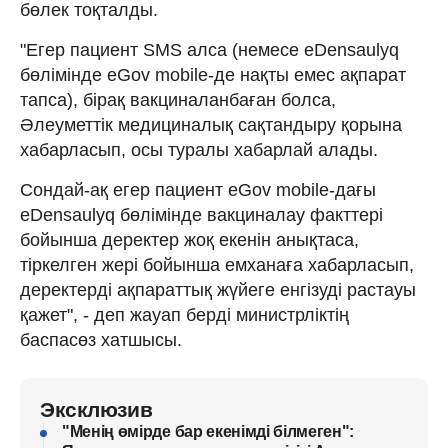
бөлек тоқталды.
"Егер пациент SMS алса (немесе eDensaulyq
бөлімінде eGov mobile-де нақты емес ақпарат
тапса), бірақ вакциналанбаған болса,
Әлеуметтік медициналық сақтандыру қорына
хабарласып, осы туралы хабарлай алады.
Сондай-ақ егер пациент eGov mobile-дағы
eDensaulyq бөлімінде вакциналау факттері
бойынша деректер жоқ екенін анықтаса,
тіркелген жері бойынша емханаға хабарласып,
деректерді ақпараттық жүйеге енгізуді растауы
қажет", - деп жауап берді министрліктің
баспасөз хатшысы.
Эксклюзив
"Менің өмірде бар екенімді білмеген":