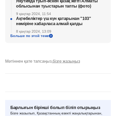
Якутияда туып-өскен қазақ жігіті Алматы
облысынан туыстарын тапты (фото)
9 қаңтар 2024, 11:54
Ақтөбеліктер үш күн қатарынан "103"
нөміріне хабарласа алмай қалды
8 қаңтар 2024, 13:09
Больше по этой теме
Мәтіннен қате тапсаңыз,
бізге жазыңыз
Барлығын бірінші болып біліп отырыңыз
Бізге жазылып, Қазақстанның өзекті жаңалықтарынан,