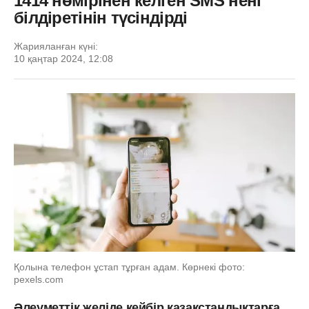
1414 нөмірінен келген SMS нені
білдіретінін түсіндірді
Жарияланған күні:
10 қаңтар 2024, 12:08
Қолына телефон ұстап тұрған адам. Көрнекі фото:
pexels.com
Әлеуметтік желіде кейбір қазақстандықтарға