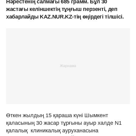
Нәрестенің салмағы 685 грамм. Бұл 30
жастағы келіншектің тұңғыш перзенті, деп
хабарлайды KAZ.NUR.KZ-тің өңірдегі тілшісі.
Өткен жылдың 15 қараша күні Шымкент
қаласының 30 жасар тұрғыны ауыр халде N1
қалалық клиникалық ауруханасына