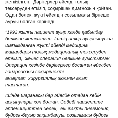
жеткізілген. Дәрігерлер әйелді толық
тексеруден өткізіп, соқырішек диагнозын қойған.
Одан бөлек, жүкті әйелдің созылмалы бірнеше
ауруы болған көрінеді.
"1992 жылғы пациент ауыр халде қабылдау
бөліміне жеткізілген. Іштің өткір ауырсынуына
шағымданған жүкті әйелді медицина
мамандары толық медициналық тексеруден
өткізіп, жедел операция бөліміне ауыстырған.
Операция кезінде дәрігерлер босанған әйелден
гангренозды соқырішекті
анықтап, хирургиялық жолмен алып
тастаған.
Ішінде шаранасы бар әйелде отадан кейін
асқынулары көп болған. Себебі пациентте
аппендициттен бөлек, екі жақты пневмония,
бүйрек-бауыр зақымдануы, созылмалы бүйрек