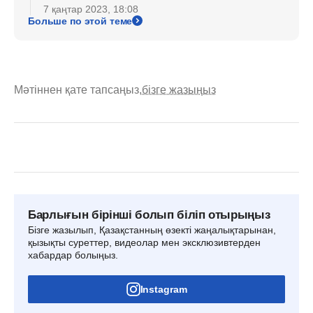
7 қаңтар 2023, 18:08
Больше по этой теме
Мәтіннен қате тапсаңыз,
бізге жазыңыз
Барлығын бірінші болып біліп отырыңыз
Бізге жазылып, Қазақстанның өзекті жаңалықтарынан,
қызықты суреттер, видеолар мен эксклюзивтерден
хабардар болыңыз.
Instagram