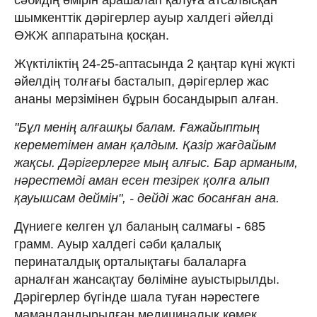
шымкенттік дәрігерлер ауыр халдегі әйелді
ӨЖЖ аппаратына қосқан.
Жүктіліктің 24-25-аптасында 2 қаңтар күні жүкті
әйелдің толғағы басталып, дәрігерлер жас
ананы мерзімінен бұрын босандырып алған.
"Бұл менің алғашқы балам. Ғажайыптың
кереметімен аман қалдым. Қазір жағдайым
жақсы. Дәрігерлерге мың алғыс. Бар арманым,
нәрестемді аман есен тезірек қолға алып
қауышсам деймін", - дейді жас босанған ана.
Дүниеге келген ұл баланың салмағы - 685
грамм. Ауыр халдегі сәби қалалық
перинаталдық орталықтағы балаларға
арналған жансақтау бөліміне ауыстырылды.
Дәрігерлер бүгінде шала туған нәрестеге
мамандандырылған медициналық көмек