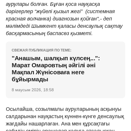
аурулары болған. Бұған қоса науқасқа
дәрігерлер “жүйелі қызыл жегі” (системная
красная волчанка) диагнозын қойған",- деп
мәлімдеді Шымкент қаласы денсаулық сақтау
басқармасының баспасөз қызметі.
СВЕЖАЯ ПУБЛИКАЦИЯ ПО ТЕМЕ:
"Анашым, шалқып күлсең...":
Марат Омаровтың әйгілі әні
Мақпал Жүнісоваға неге
бұйырмады
8 маусым 2026, 18:58
Осылайша, созылмалы ауруларының асқынуы
салдарынан науқастың күннен-күнге денсаулық
жағдайы нашарлаған. Ана мен құрсақтағы
сәбидің өмірін арашалап қалуға атсалысқан