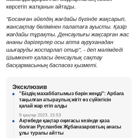
көрсетіп жатқанын айтады.
"Босанған әйелдің жағдайы бүгінде жақсарып,
жансақтау бөлімінен палатаға ауысты. Қазір
жағдайы тұрақты. Денсаулығы жақсарған жас
ананы дәрігерлер осы апта ауруханадан
шығаруды жоспарлап отыр", - деп мәлімдеді
Шымкент қаласы денсаулық сақтау
басқармасының баспасөз қызметі.
Эксклюзив
"Біздің махаббатымыз бәрін жеңді": Арбаға
таңылған атыраулық жігіт өз сүйіктісін
қалай жар етіп алды
9 қаңтар 2023, 15:53
Ақтөбеде қаңтар оқиғасы кезінде қаза
болған Русланбек Жұбаназаровтың анасы
ұлы туралы айтты