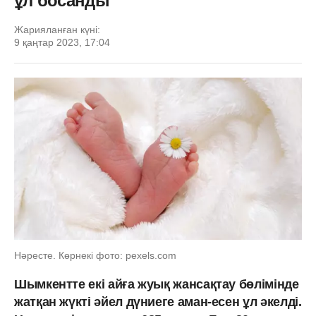
ұл босанды
Жарияланған күні:
9 қаңтар 2023, 17:04
Нәресте. Көрнекі фото: pexels.com
Шымкентте екі айға жуық жансақтау бөлімінде
жатқан жүкті әйел дүниеге аман-есен ұл әкелді.