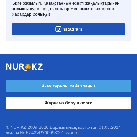
Бізге жазылып, Қазақстанның өзекті жаңалықтарынан,
қызықты суреттер, видеолар мен эксклюзивтерден
хабардар болыңыз.
Instagram
Ақау туралы хабарлаңыз
Жарнама берушілерге
® NUR.KZ 2009-2026 Барлық құқық қорғалған 01.08.2024
жылғы № KZ43VPY00098001 куәлік.