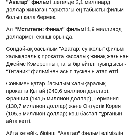
"Аватар" фильмі
шетелде 2,1 миллиард
доллар жинаған тарихтағы ең табысты фильм
болып қала бермек.
Ал
"Мстители: Финал" фильмі
1,9 миллиард
доллармен екінші орында.
Сондай-ақ басылым "Аватар: су жолы" фильмі
халықаралық прокатта кассалық жинақ жағынан
Джеймс Кэмеронның тағы бір әйгілі туындысы -
"Титаник" фильмінен асып түскенін атап өтті.
Сонымен қатар басылым халықаралық
прокатта Қытай (240,6 миллион доллар),
Франция (141,5 миллион доллар), Германия
(130,7 миллион доллар) және Оңтүстік Корея
(105,5 миллион доллар) көш бастап тұрғанын
айта кетті.
Айта кетейік, бірінші "Аватар" фильмі еліміздің