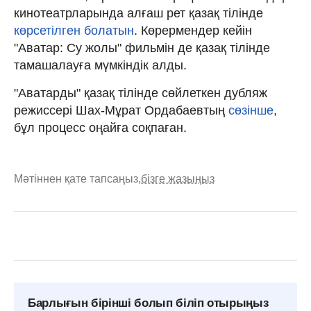
кинотеатрларында алғаш рет қазақ тілінде
көрсетілген болатын
. Көрермендер кейін
"Аватар: Су жолы" фильмін де қазақ тілінде
тамашалауға мүмкіндік алды.
"Аватарды" қазақ тілінде сөйлеткен дубляж
режиссері Шах-Мұрат Ордабаевтың
сөзінше
,
бұл процесс оңайға соқпаған.
Мәтіннен қате тапсаңыз,
бізге жазыңыз
Барлығын бірінші болып біліп отырыңыз