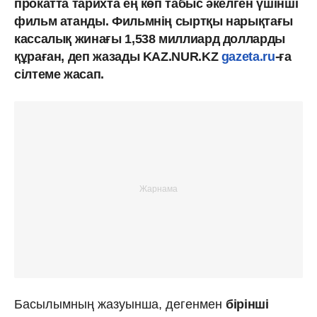
прокатта тарихта ең көп табыс әкелген үшінші
фильм атанды. Фильмнің сыртқы нарықтағы
кассалық жинағы 1,538 миллиард долларды
құраған, деп жазады KAZ.NUR.KZ
gazeta.ru
-ға
сілтеме жасап.
Басылымның жазуынша, дегенмен
бірінші