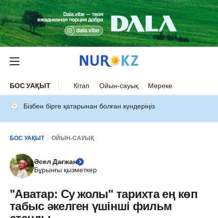
БОС УАҚЫТ
Кітап
Ойын-сауық
Мереке
Бізбен бірге қатарынан болған күндеріңіз
БОС УАҚЫТ
ОЙЫН-САУЫҚ
Әсел Дағжан
Бұрынғы қызметкер
"Аватар: Су жолы" тарихта ең көп
табыс әкелген үшінші фильм