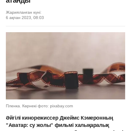
атанды
Жарияланған күні:
6 ақпан 2023, 08:03
Пленка. Көрнекі фото: pixabay.com
Әйгілі кинорежиссер Джеймс Кэмеронның
"Аватар: су жолы" фильмі халықаралық