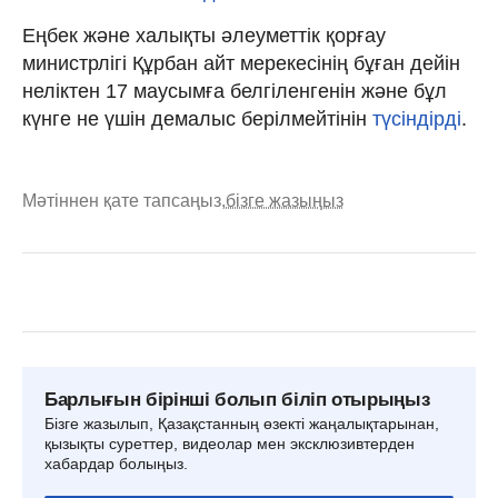
Еңбек және халықты әлеуметтік қорғау
министрлігі Құрбан айт мерекесінің бұған дейін
неліктен 17 маусымға белгіленгенін және бұл
күнге не үшін демалыс берілмейтінін
түсіндірді
.
Мәтіннен қате тапсаңыз,
бізге жазыңыз
Барлығын бірінші болып біліп отырыңыз
Бізге жазылып, Қазақстанның өзекті жаңалықтарынан,
қызықты суреттер, видеолар мен эксклюзивтерден
хабардар болыңыз.