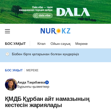
БОС УАҚЫТ
Кітап
Ойын-сауық
Мереке
Бізбен бірге қатарынан болған күндеріңіз
БОС УАҚЫТ
МЕРЕКЕ
Аида Тақабаева
Бұрынғы қызметкер
ҚМДБ Құрбан айт намазының
кестесін жариялады