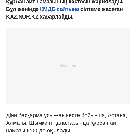
Құрбан айт намазының кестесін жариялады.
Бұл жөнінде
ҚМДБ сайтына
сілтеме жасаған
KAZ.NUR.KZ хабарлайды.
Діни басқарма ұсынған кесте бойынша, Астана,
Алматы, Шымкент қалаларында Құрбан айт
намазы 6:00-де оқылады.