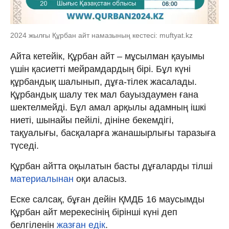
2024 жылғы Құрбан айт намазының кестесі: muftyat.kz
Айта кетейік, Құрбан айт – мұсылман қауымы
үшін қасиетті мейрамдардың бірі. Бұл күні
құрбандық шалынып, дұға-тілек жасалады.
Құрбандық шалу тек мал бауыздаумен ғана
шектелмейді. Бұл амал арқылы адамның ішкі
ниеті, шынайы пейілі, дініне бекемдігі,
тақуалығы, басқаларға жанашырлығы таразыға
түседі.
Құрбан айтта оқылатын басты дұғаларды тілші
материалынан
оқи аласыз.
Еске салсақ, бұған дейін ҚМДБ 16 маусымды
Құрбан айт мерекесінің бірінші күні деп
белгіленін
жазған едік
.