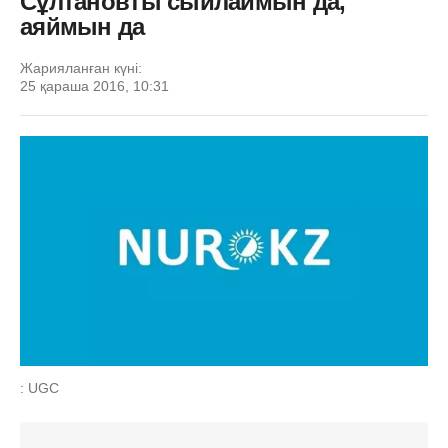
Сұлтановты сыйлаймын да,
аяймын да
Жарияланған күні:
25 қараша 2016, 10:31
: UGC