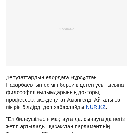
Депутаттардың елордаға Нұрсұлтан
Назарбаевтың есімін берейік деген ұсынысына
философия ғылымдарының докторы,
профессор, экс-депутат Амангелді Айталы өз
пікірін білдірді деп хабарлайды
NUR.KZ
.
"Ел билеушілерін мақтауға да, сынауға да негіз
жетіп артылады. Қазақстан парламентінің