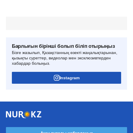
Барлығын бірінші болып біліп отырыңыз
Бізге жазылып, Қазақстанның өзекті жаңалықтарынан,
қызықты суреттер, видеолар мен эксклюзивтерден
хабардар болыңыз.
Instagram
Ақау туралы хабарлаңыз