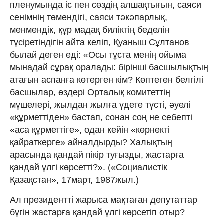
пленумында іс пен сөздің алшақтығын, саяси
сенімнің төмендігі, саяси тәкәпарлық,
менмендік, құр мадақ биліктің беделін
түсіретіндігін айта келіп, Қуаныш Сұлтанов
былай деген еді: «Осы тұста менің ойыма
мынадай сұрақ оралады: бірінші басшылықтың
атағын аспанға көтерген кім? Көптеген белгілі
басшылар, өздері Орталық комитеттің
мүшелері, жылдан жылға үдете түсті, әуелі
«құрметтіден» бастап, сонан соң не себепті
«аса құрметтіге», одан кейін «көрнекті
қайраткерге» айналдырды? Халықтың
арасында қандай пікір туғызды, жастарға
қандай үлгі көрсетті?». («Социалистік
Қазақстан», 17март, 1987жыл.)
Ал президентті жарыса мақтаған депутаттар
бүгін жастарға қандай үлгі көрсетіп отыр?