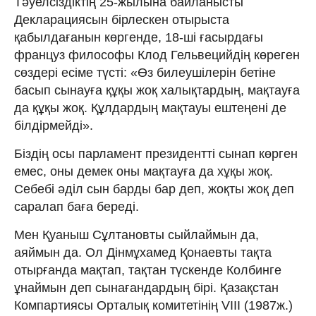
Тәуелсіздіктің 25-жылына байланысты
Декларациясын бірлескен отырыста
қабылдағанын көргенде, 18-ші ғасырдағы
француз философы Клод Гельвецийдің көреген
сөздері есіме түсті: «Өз билеушілерін бетіне
басып сынауға құқы жоқ халықтардың, мақтауға
да құқы жоқ. Құлдардың мақтауы ештеңені де
білдірмейді».
Біздің осы парламент президентті сынап көрген
емес, оны демек оны мақтауға да хұқы жоқ.
Себебі әділ сын барды бар деп, жоқты жоқ деп
саралап баға береді.
Мен Қуаныш Сұлтановты сыйлаймын да,
аяймын да. Ол Дінмұхамед Қонаевты тақта
отырғанда мақтап, тақтан түскенде Колбинге
ұнаймын деп сынағандардың бірі. Қазақстан
Компартиясы Орталық комитетінің VІІІ (1987ж.)