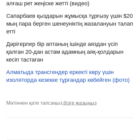
алғаш рет жеңіске жетті (видео)
Сапарбаев қыздарын жұмысқа тұрғызу үшін $20
мың пара берген шенеуніктің жазалануын талап
етті
Дәрігерлер бір аптаның ішінде аяздан үсіп
қалған 20-дан астам адамның аяқ-қолдарын
кесіп тастаған
Алматыда трансгендер еркекті көру үшін
изоляторда кезекке тұрғандар көбейген (фото)
Мәтіннен қате тапсаңыз,
бізге жазыңыз