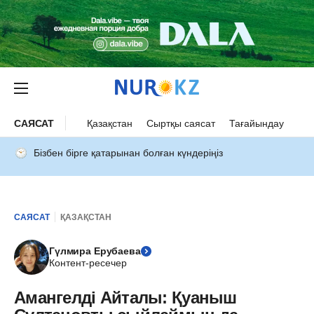
САЯСАТ
Қазақстан
Сыртқы саясат
Тағайындау
Бізбен бірге қатарынан болған күндеріңіз
САЯСАТ
ҚАЗАҚСТАН
Гүлмира Ерубаева
Контент-ресечер
Амангелді Айталы: Қуаныш