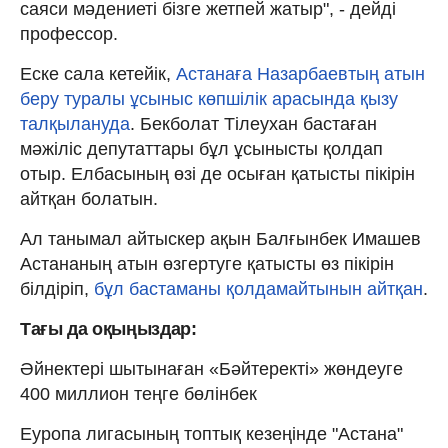
саяси мәдениеті бізге жетпей жатыр", - дейді
профессор.
Еске сала кетейік,
Астанаға Назарбаевтың атын
беру туралы ұсыныс көпшілік арасында қызу
талқылануда
. Бекболат Тілеухан бастаған
мәжіліс депутаттары бұл ұсынысты қолдап
отыр. Елбасының өзі де осыған қатысты пікірін
айтқан болатын.
Ал танымал айтыскер ақын Балғынбек Имашев
Астананың атын өзгертуге қатысты өз пікірін
білдіріп,
бұл бастаманы қолдамайтынын айтқан
.
Тағы да оқыңыздар:
Әйнектері шытынаған «Бәйтеректі» жөндеуге
400 миллион теңге бөлінбек
Еуропа лигасының топтық кезеңінде "Астана"