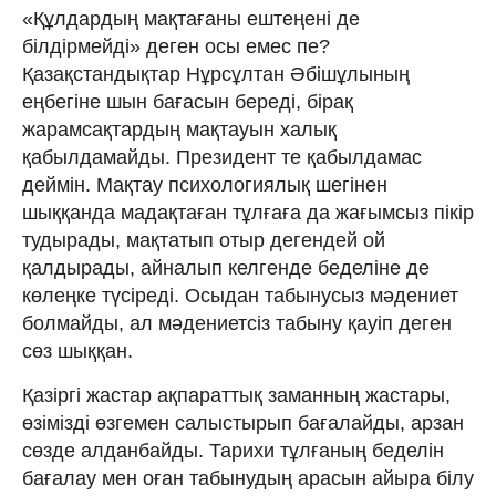
«Құлдардың мақтағаны ештеңені де
білдірмейді» деген осы емес пе?
Қазақстандықтар Нұрсұлтан Әбішұлының
еңбегіне шын бағасын береді, бірақ
жарамсақтардың мақтауын халық
қабылдамайды. Президент те қабылдамас
деймін. Мақтау психологиялық шегінен
шыққанда мадақтаған тұлғаға да жағымсыз пікір
тудырады, мақтатып отыр дегендей ой
қалдырады, айналып келгенде беделіне де
көлеңке түсіреді. Осыдан табынусыз мәдениет
болмайды, ал мәдениетсіз табыну қауіп деген
сөз шыққан.
Қазіргі жастар ақпараттық заманның жастары,
өзімізді өзгемен салыстырып бағалайды, арзан
сөзде алданбайды. Тарихи тұлғаның беделін
бағалау мен оған табынудың арасын айыра білу