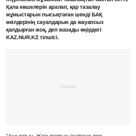
Қала көшелерін аралап, қар тазалау
жұмыстарын пысықтаған шенді БАҚ
өкілдерінің сауалдарын да жауапсыз
қалдырған жоқ, деп жазады өңірдегі
KAZ.NUR.KZ тілшісі.
"Ашықпын. Жасыратын ештеңе жоқ.