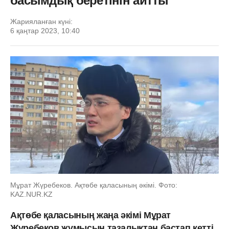
басымдық беретінін айтты
Жарияланған күні:
6 қаңтар 2023, 10:40
Мұрат Жүребеков. Ақтөбе қаласының әкімі. Фото:
KAZ.NUR.KZ
Ақтөбе қаласының жаңа әкімі Мұрат
Жүребеков жұмысын тазалықтан бастап кетті.