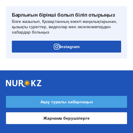
Барлығын бірінші болып біліп отырыңыз
Бізге жазылып, Қазақстанның өзекті жаңалықтарынан,
қызықты суреттер, видеолар мен эксклюзивтерден
хабардар болыңыз.
Instagram
Ақау туралы хабарлаңыз
Жарнама берушілерге