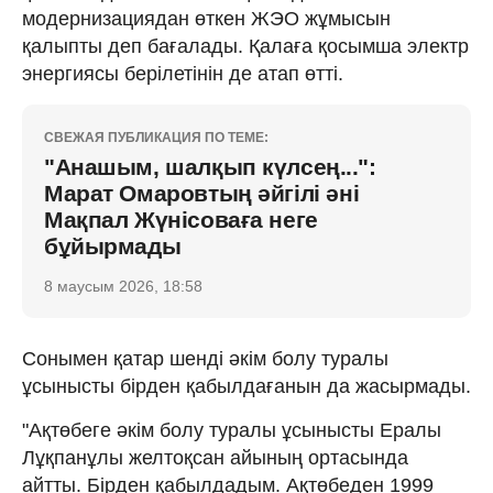
модернизациядан өткен ЖЭО жұмысын
қалыпты деп бағалады. Қалаға қосымша электр
энергиясы берілетінін де атап өтті.
СВЕЖАЯ ПУБЛИКАЦИЯ ПО ТЕМЕ:
"Анашым, шалқып күлсең...":
Марат Омаровтың әйгілі әні
Мақпал Жүнісоваға неге
бұйырмады
8 маусым 2026, 18:58
Сонымен қатар шенді әкім болу туралы
ұсынысты бірден қабылдағанын да жасырмады.
"Ақтөбеге әкім болу туралы ұсынысты Ералы
Лұқпанұлы желтоқсан айының ортасында
айтты. Бірден қабылдадым. Ақтөбеден 1999