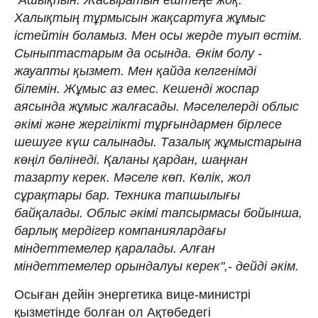
Халықтың тұрмысын жақсартуға жұмыс
істейтін боламыз. Мен осы жерде туып өстім.
Сыныптастарым да осында. Әкім болу -
жауапты қызмет. Мен қайда келгенімді
білемін. Жұмыс аз емес. Кешенді жоспар
аясында жұмыс жалғасады. Мәселелерді облыс
әкімі және жергілікті тұрғындармен бірлесе
шешуге күш салынады. Тазалық жұмыстарына
көңіл бөлінеді. Қаланы қардан, шаңнан
тазарту керек. Мәселе көп. Көлік, жол
сұрақтары бар. Техника тапшылығы
байқалады. Облыс әкімі тапсырмасы бойынша,
барлық мердігер компаниялардағы
міндеттемелер қаралады. Алған
міндеттемелер орындалуы керек",- дейді әкім.
Осыған дейін энергетика вице-министрі
қызметінде болған ол Ақтөбедегі