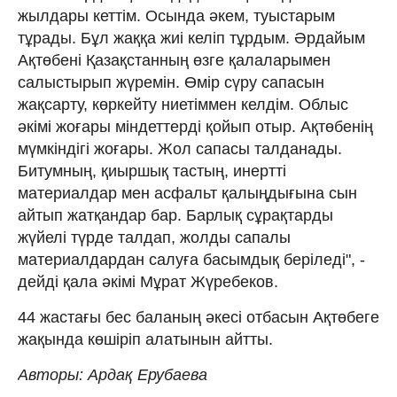
жылдары кеттім. Осында әкем, туыстарым
тұрады. Бұл жаққа жиі келіп тұрдым. Әрдайым
Ақтөбені Қазақстанның өзге қалаларымен
салыстырып жүремін. Өмір сүру сапасын
жақсарту, көркейту ниетіммен келдім. Облыс
әкімі жоғары міндеттерді қойып отыр. Ақтөбенің
мүмкіндігі жоғары. Жол сапасы талданады.
Битумның, қиыршық тастың, инертті
материалдар мен асфальт қалыңдығына сын
айтып жатқандар бар. Барлық сұрақтарды
жүйелі түрде талдап, жолды сапалы
материалдардан салуға басымдық беріледі", -
дейді қала әкімі Мұрат Жүребеков.
44 жастағы бес баланың әкесі отбасын Ақтөбеге
жақында көшіріп алатынын айтты.
Авторы: Ардақ Ерубаева