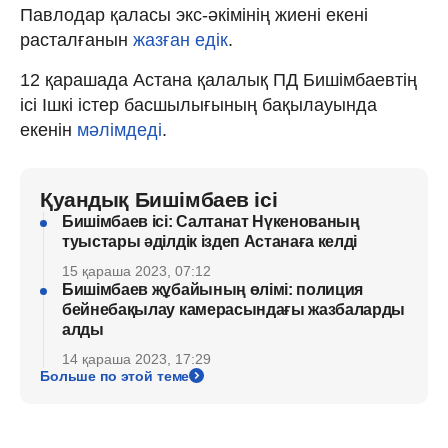
Павлодар қаласы экс-әкімінің жиені екені
расталғанын
жазған едік
.
12 қарашада Астана қалалық ПД Бишімбаевтің
ісі Ішкі істер басшылығының бақылауында
екенін
мәлімдеді
.
Қуандық Бишімбаев ісі
Бишімбаев ісі: Салтанат Нүкенованың
туыстары әділдік іздеп Астанаға келді
15 қараша 2023, 07:12
Бишімбаев жұбайының өлімі: полиция
бейнебақылау камерасындағы жазбаларды
алды
14 қараша 2023, 17:29
Больше по этой теме