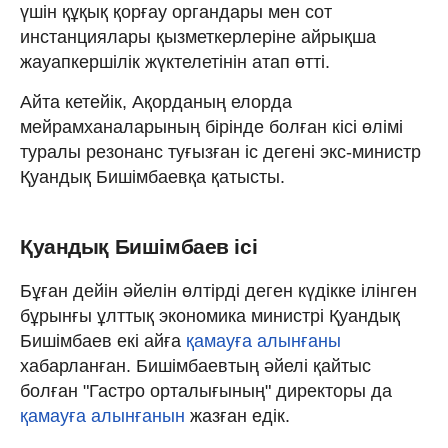
үшін құқық қорғау органдары мен сот
инстанциялары қызметкерлеріне айрықша
жауапкершілік жүктелетінін атап өтті.
Айта кетейік, Ақорданың елорда
мейрамханаларының бірінде болған кісі өлімі
туралы резонанс туғызған іс дегені экс-министр
Қуандық Бишімбаевқа қатысты.
Қуандық Бишімбаев ісі
Бұған дейін әйелін өлтірді деген күдікке ілінген
бұрынғы ұлттық экономика министрі Қуандық
Бишімбаев екі айға
қамауға алынғаны
хабарланған. Бишімбаевтың әйелі қайтыс
болған "Гастро орталығының" директоры да
қамауға алынғанын
жазған едік.