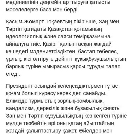
мәдениетінің деңгейін арттыруға қатысты
мәселелерге баса мән берді.
Қасым-Жомарт Тоқаевтың пікірінше, Заң мен
Тәртіп қағидаты Қазақстан қоғамының
идеологиялық және саяси темірқазығына
айналуға тиіс. Қазіргі қалыптасқан жағдай
көшедегі мәдениетсіздіктен бастап төбелес,
ұрлық, кісі өлтіруге дейінгі құқықбұзушылықтың
барлық түріне ымырасыз қарсы тұруды талап
етеді.
Президент осындай келеңсіздіктермен тұтас
қоғам болып күресу керек деп санайды.
Елімізде тұрмыстық зорлық-зомбылық,
вандализм, дөрекілік және бұзақылық сияқты
Заң мен Тәртіп бұзушылықтың кез келген түріне
мүлде төзбейтін әрі оны қатаң айыптайтын
жағдай қалыптастыру қажет. Әйелдер мен