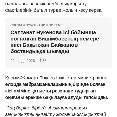
балаларға зорлық-зомбылық көрсету
фактілерінің батыл түрде жолын кесу керек.
СВЕЖАЯ ПУБЛИКАЦИЯ ПО ТЕМЕ:
Салтанат Нүкенова ісі бойынша
сотталған Бишімбаевтың немере
інісі Бақытжан Байжанов
бостандыққа шығады
22 шілде 2026, 14:36
Қасым-Жомарт Тоқаев Ішкі істер министрлігіне
елорда мейрамханаларының бірінде болған
кісі өліміне қатысты резонанс тудырған
оқиғаны ерекше бақылауға алуды тапсырды.
"Заң бәріне бірдей. Азаматтарымыз
заңдылықты нығайту жолында жұдырықтай