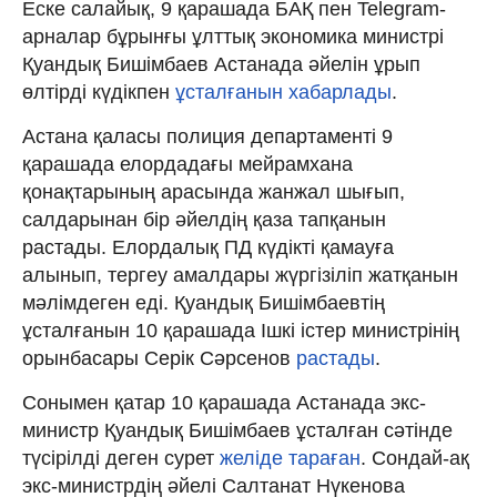
Еске салайық, 9 қарашада БАҚ пен Telegram-
арналар бұрынғы ұлттық экономика министрі
Қуандық Бишімбаев Астанада әйелін ұрып
өлтірді күдікпен
ұсталғанын хабарлады
.
Астана қаласы полиция департаменті 9
қарашада елордадағы мейрамхана
қонақтарының арасында жанжал шығып,
салдарынан бір әйелдің қаза тапқанын
растады. Елордалық ПД күдікті қамауға
алынып, тергеу амалдары жүргізіліп жатқанын
мәлімдеген еді. Қуандық Бишімбаевтің
ұсталғанын 10 қарашада Ішкі істер министрінің
орынбасары Серік Сәрсенов
растады
.
Сонымен қатар 10 қарашада Астанада экс-
министр Қуандық Бишімбаев ұсталған сәтінде
түсірілді деген сурет
желіде тараған
. Сондай-ақ
экс-министрдің әйелі Салтанат Нүкенова