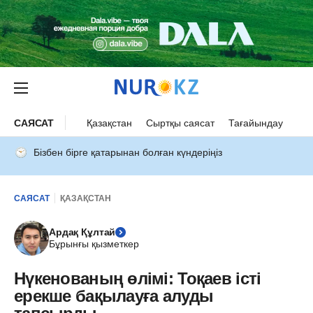
САЯСАТ
Қазақстан
Сыртқы саясат
Тағайындау
Бізбен бірге қатарынан болған күндеріңіз
САЯСАТ
ҚАЗАҚСТАН
Ардақ Құлтай
Бұрынғы қызметкер
Нүкенованың өлімі: Тоқаев істі
ерекше бақылауға алуды