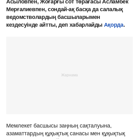
Асыловпен, Жоғарғы сот төрағасы Асламбек
Мерғалиевпен, сондай-ақ басқа да салалық
ведомстволардың басшыларымен
кездесуінде айтты, деп хабарлайды
Ақорда
.
Мемлекет басшысы заңның сақталуына,
азаматтардың құқықтық санасы мен құқықтық