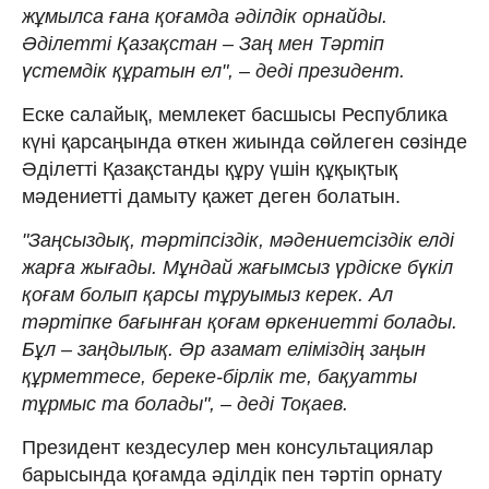
жұмылса ғана қоғамда әділдік орнайды.
Әділетті Қазақстан – Заң мен Тәртіп
үстемдік құратын ел", – деді президент.
Еске салайық, мемлекет басшысы Республика
күні қарсаңында өткен жиында сөйлеген сөзінде
Әділетті Қазақстанды құру үшін құқықтық
мәдениетті дамыту қажет деген болатын.
"Заңсыздық, тәртіпсіздік, мәдениетсіздік елді
жарға жығады. Мұндай жағымсыз үрдіске бүкіл
қоғам болып қарсы тұруымыз керек. Ал
тәртіпке бағынған қоғам өркениетті болады.
Бұл – заңдылық. Әр азамат еліміздің заңын
құрметтесе, береке-бірлік те, бақуатты
тұрмыс та болады", – деді Тоқаев.
Президент кездесулер мен консультациялар
барысында қоғамда әділдік пен тәртіп орнату