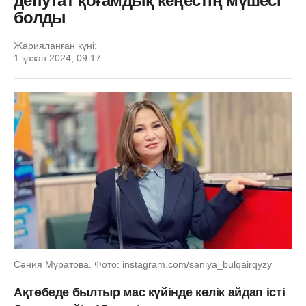
депутат қоғамдық кеңестің мүшесі
болды
Жарияланған күні:
1 қазан 2024, 09:17
Сәния Мұратова. Фото: instagram.com/saniya_bulqairqyzy
Ақтөбеде былтыр мас күйінде көлік айдап істі