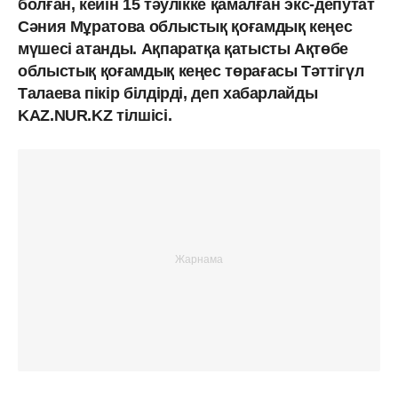
болған, кейін 15 тәулікке қамалған экс-депутат
Сәния Мұратова облыстық қоғамдық кеңес
мүшесі атанды. Ақпаратқа қатысты Ақтөбе
облыстық қоғамдық кеңес төрағасы Тәттігүл
Талаева пікір білдірді, деп хабарлайды
KAZ.NUR.KZ тілшісі.