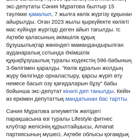
экс-депутаты Сәния Мұратова былтыр 15
тәулікке
қамалып
, 7 жылға көлік жүргізу құқынан
айырылды. Оған 2023 жылы қыркүйекте көлікті
мас күйінде жүргізді деген айып тағылды. Іс
Ақтөбе қаласының әкімшілік құқық
бұзушылықтар жөніндегі мамандандырылған
ауданаралық сотында Әкімшілік
құқықбұзушылық туралы кодекстің 596-бабының
3-бөлігімен қаралды. "Көлiк құралын жолдың
жүру бөлiгiнде орналастыру, қарсы жүрiп өту
немесе басып озу қағидаларын бұзу" бабы
бойынша экс-депутат
кінәлі деп танылды
. Кейін
өз еркімен депутаттық
мандатынан бас тартты.
Сәния Мұратова әлеуметтік желідегі
парақшасына өзі туралы Lifestyle фитнес
клубтар желісінің құрылтайшысы, Amanat
партиясының мүшесі, Ақтөбе облысы қоғамдық