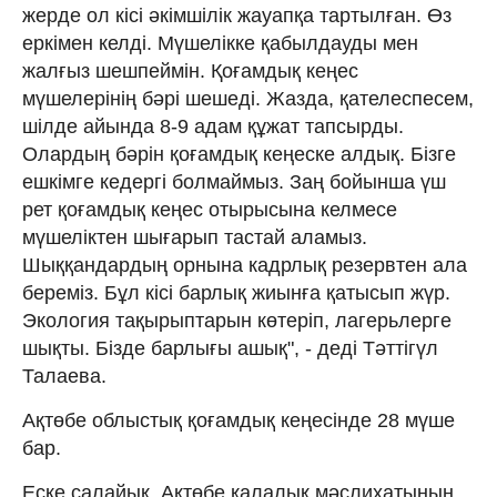
жерде ол кісі әкімшілік жауапқа тартылған. Өз
еркімен келді. Мүшелікке қабылдауды мен
жалғыз шешпеймін. Қоғамдық кеңес
мүшелерінің бәрі шешеді. Жазда, қателеспесем,
шілде айында 8-9 адам құжат тапсырды.
Олардың бәрін қоғамдық кеңеске алдық. Бізге
ешкімге кедергі болмаймыз. Заң бойынша үш
рет қоғамдық кеңес отырысына келмесе
мүшеліктен шығарып тастай аламыз.
Шыққандардың орнына кадрлық резервтен ала
береміз. Бұл кісі барлық жиынға қатысып жүр.
Экология тақырыптарын көтеріп, лагерьлерге
шықты. Бізде барлығы ашық", - деді Тәттігүл
Талаева.
Ақтөбе облыстық қоғамдық кеңесінде 28 мүше
бар.
Еске салайық, Ақтөбе қалалық мәслихатының