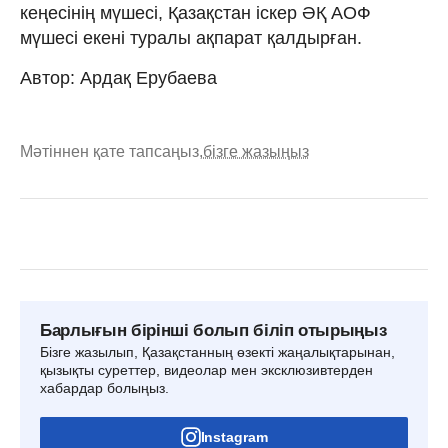
кеңесінің мүшесі, Қазақстан іскер ӘҚ АОФ
мүшесі екені туралы ақпарат қалдырған.
Автор: Ардақ Ерубаева
Мәтіннен қате тапсаңыз,
бізге жазыңыз
Барлығын бірінші болып біліп отырыңыз
Бізге жазылып, Қазақстанның өзекті жаңалықтарынан,
қызықты суреттер, видеолар мен эксклюзивтерден
хабардар болыңыз.
Instagram