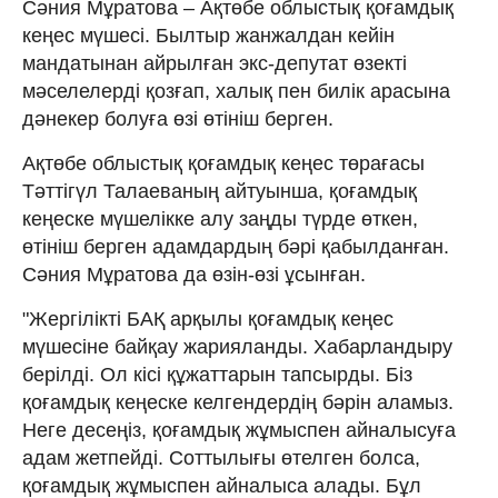
Сәния Мұратова – Ақтөбе облыстық қоғамдық
кеңес мүшесі. Былтыр жанжалдан кейін
мандатынан айрылған экс-депутат өзекті
мәселелерді қозғап, халық пен билік арасына
дәнекер болуға өзі өтініш берген.
Ақтөбе облыстық қоғамдық кеңес төрағасы
Тәттігүл Талаеваның айтуынша, қоғамдық
кеңеске мүшелікке алу заңды түрде өткен,
өтініш берген адамдардың бәрі қабылданған.
Сәния Мұратова да өзін-өзі ұсынған.
"Жергілікті БАҚ арқылы қоғамдық кеңес
мүшесіне байқау жарияланды. Хабарландыру
берілді. Ол кісі құжаттарын тапсырды. Біз
қоғамдық кеңеске келгендердің бәрін аламыз.
Неге десеңіз, қоғамдық жұмыспен айналысуға
адам жетпейді. Соттылығы өтелген болса,
қоғамдық жұмыспен айналыса алады. Бұл