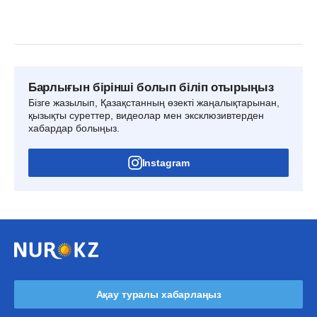
Барлығын бірінші болып біліп отырыңыз
Бізге жазылып, Қазақстанның өзекті жаңалықтарынан,
қызықты суреттер, видеолар мен эксклюзивтерден
хабардар болыңыз.
Instagram
Ақау туралы хабарлаңыз