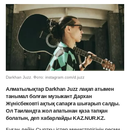
Darkhan Juzz. Фото: instagram.com/d.juzz
Алматылықтар Darkhan Juzz лақап атымен
танымал болған музыкант Дархан
Жүнісбековті ақтық сапарға шығарып салды.
Ол Таиландта жол апатынан қаза тапқан
болатын, деп хабарлайды KAZ.NUR.KZ.
Бұған дейін Сыртқы істер министрлігінің ресми