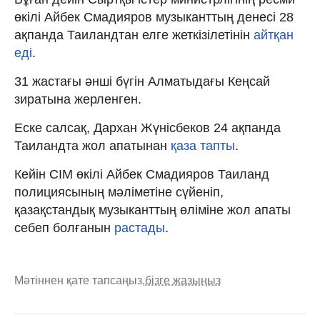
өкілі Айбек Смадияров музыканттың денесі 28
ақпанда Таиландтан елге жеткізілетінін
айтқан
еді
.
31 жастағы әнші бүгін Алматыдағы Кеңсай
зиратына жерленген.
Еске салсақ, Дархан Жүнісбеков 24 ақпанда
Таиландта жол апатынан
қаза тапты
.
Кейін СІМ өкілі Айбек Смадияров Таиланд
полициясының мәліметіне сүйеніп,
қазақстандық музыканттың өліміне жол апаты
себеп болғанын
растады
.
Мәтіннен қате тапсаңыз,
бізге жазыңыз