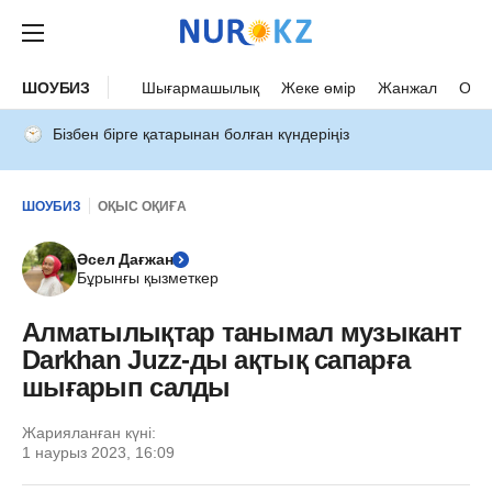
ШОУБИЗ
Шығармашылық
Жеке өмір
Жанжал
Оқыс
Бізбен бірге қатарынан болған күндеріңіз
ШОУБИЗ
ОҚЫС ОҚИҒА
Әсел Дағжан
Бұрынғы қызметкер
Алматылықтар танымал музыкант
Darkhan Juzz-ды ақтық сапарға
шығарып салды
Жарияланған күні:
1 наурыз 2023, 16:09