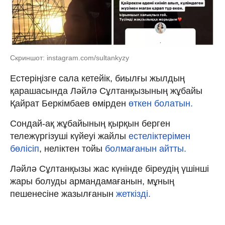
Скриншот: instagram.com/sultankyzy
Естеріңізге сала кетейік, биылғы жылдың
қарашасында Ләйлә Сұлтанқызының жұбайы
Қайрат Беркімбаев өмірден
өткен болатын.
Сондай-ақ жұбайының қырқын берген
тележүргізуші күйеуі жайлы
естеліктерімен
бөлісіп
, неліктен тойы
болмағанын айтты.
Ләйлә Сұлтанқызы жас күнінде біреудің үшінші
жары болуды армандамағанын, мұның
пешенесіне жазылғанын
жеткізді.