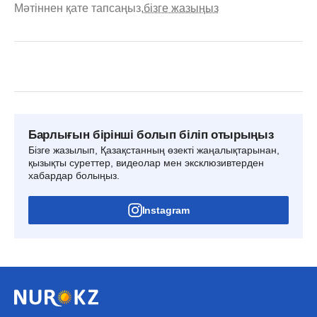
Мәтіннен қате тапсаңыз,
бізге жазыңыз
Барлығын бірінші болып біліп отырыңыз
Бізге жазылып, Қазақстанның өзекті жаңалықтарынан,
қызықты суреттер, видеолар мен эксклюзивтерден
хабардар болыңыз.
Instagram