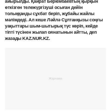
айырылды. Қайрат Беркімбаевтың қырқын
өткізген тележүргізуші осыған дейін
толыққанды сұхбат беріп, жұбайы жайлы
мәлімдеді. Ал кеше Ләйлә Сұлтанқызы соңғы
уақыттары шым-шытырық түс көріп, кейде
тіпті түсінен жылап оянатынын айтты, деп
жазады KAZ.NUR.KZ.