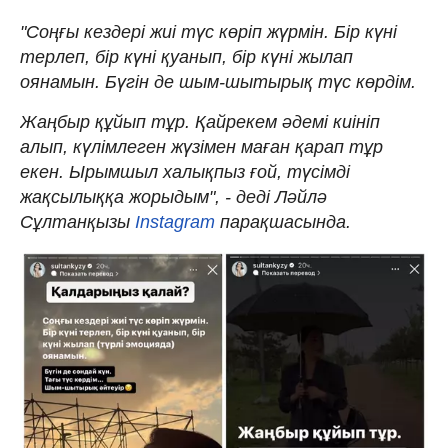
"Соңғы кездері жиі түс көріп жүрмін. Бір күні
терлеп, бір күні қуанып, бір күні жылап
оянамын. Бүгін де шым-шытырық түс көрдім.
Жаңбыр құйып тұр. Қайрекем әдемі киініп
алып, күлімлеген жүзімен маған қарап тұр
екен. Ырымшыл халықпыз ғой, түсімді
жақсылыққа жорыдым", - деді Ләйлә
Сұлтанқызы
Instagram
парақшасында.