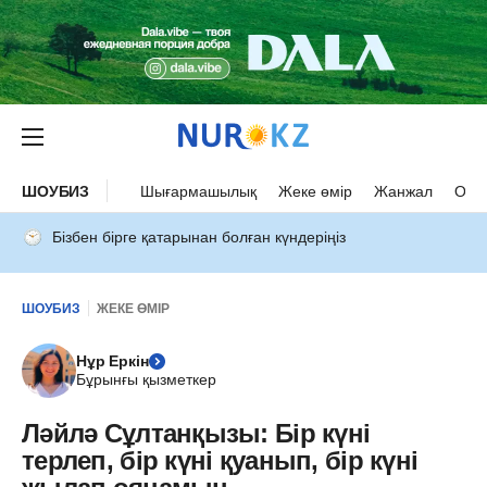
ШОУБИЗ
Шығармашылық
Жеке өмір
Жанжал
Оқыс
Бізбен бірге қатарынан болған күндеріңіз
ШОУБИЗ
ЖЕКЕ ӨМІР
Нұр Еркін
Бұрынғы қызметкер
Ләйлә Сұлтанқызы: Бір күні
терлеп, бір күні қуанып, бір күні