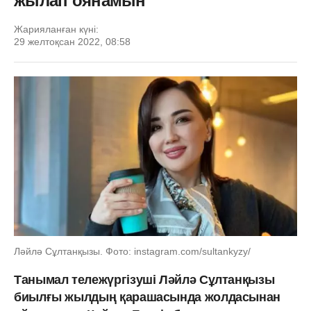
жылап оянамын
Жарияланған күні:
29 желтоқсан 2022, 08:58
Ләйлә Сұлтанқызы. Фото: instagram.com/sultankyzy/
Танымал тележүргізуші Ләйлә Сұлтанқызы
биылғы жылдың қарашасында жолдасынан