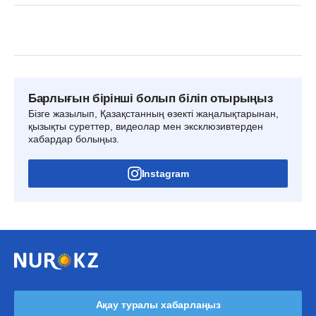
Барлығын бірінші болып біліп отырыңыз
Бізге жазылып, Қазақстанның өзекті жаңалықтарынан,
қызықты суреттер, видеолар мен эксклюзивтерден
хабардар болыңыз.
Instagram
Ақау туралы хабарлаңыз