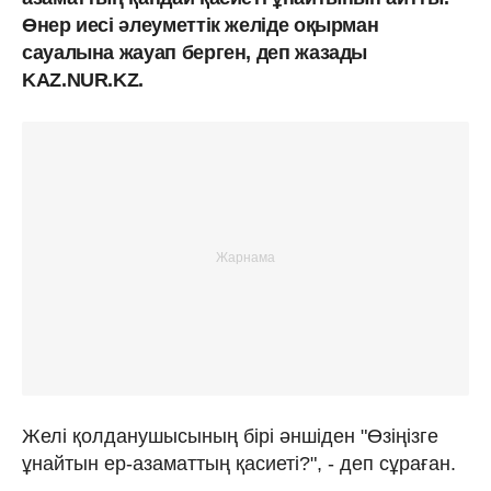
Өнер иесі әлеуметтік желіде оқырман
сауалына жауап берген, деп жазады
KAZ.NUR.KZ.
Желі қолданушысының бірі әншіден "Өзіңізге
ұнайтын ер-азаматтың қасиеті?", - деп сұраған.