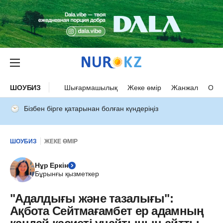
ШОУБИЗ
Шығармашылық
Жеке өмір
Жанжал
Оқыс
Бізбен бірге қатарынан болған күндеріңіз
ШОУБИЗ
ЖЕКЕ ӨМІР
Нұр Еркін
Бұрынғы қызметкер
"Адалдығы және тазалығы":
Ақбота Сейтмағамбет ер адамның