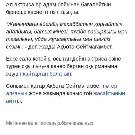
Ал актриса ер адам бойынан бағалайтын
бірнеше қасиетті тізіп шықты.
"Жанындағы әйелдің махаббатын қорғайтын
адалдығы, батыл мінезі, түзде сабырлығы мен
тазалығы, үйде жұмсақтығы мен шексіз
сезімі"
, - деп жазды Ақбота Сейтмағамбет.
Еске сала кетейік, осыған дейін актриса өзіне
тұрмысқа шығуға кеңес берген оқырманына
жауап
қайтарған болатын
.
Сонымен қатар Ақбота Сейтмағамбет
пәтер
алғанын
және жақында қоныс той
жасайтынын
айтты
.
Мәтіннен қате тапсаңыз,
бізге жазыңыз