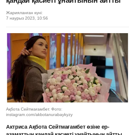
қандай қасиеті ұнайтынын айтты
Жарияланған күні:
7 наурыз 2023, 10:56
Ақбота Сейтмағамбет. Фото:
instagram.com/akbotanurabaykyzy
Актриса Ақбота Сейтмағамбет өзіне ер-
азаматтың қандай қасиеті ұнайтынын айтты.