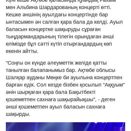
мен Альбина Шардарованың концерті өтті.
Кешке әншінің ауылдағы концертінде бар
ынтасымен ән салған қара бала да келді. Ауыл
баласын концертке шақыруды сұраған
тыңдармандарының тілегін орындаған әнші
елімізде бұл сәтті күтіп отырғандардың көп
екенін айтты.
"Соңғы он күнде әлеуметтік желіде қатты
танылған балапанымыз бар. Ақтөбе облысы
Шалқар ауданы Мөңке би ауылына концертпен
барған едік. Сол кезде бізбен қосылып "Аққуым"
әнін шырқаған қара бала Бақытбекті
қошеметпен сахнаға шақырайықшы", - деген
әнші қошеметпен ауыл баласын сахнаға
шақырды.