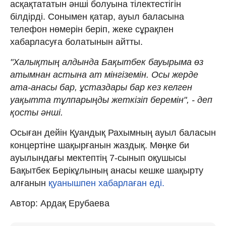
асқақтататын әнші болуына тілектестігін
білдірді. Сонымен қатар, ауыл баласына
телефон нөмерін беріп, жеке сұрақпен
хабарласуға болатынын айтты.
"Халықтың алдында Бақытбек бауырыма өз
атымнан астына ат мінгіземін. Осы жерде
ата-анасы бар, ұстаздары бар кез келген
уақытта тұлпарыңды жеткізіп беремін", - деп
қосты әнші.
Осыған дейін Қуандық Рахымның ауыл баласын
концертіне шақырғанын жаздық. Мөңке би
ауылындағы мектептің 7-сынып оқушысы
Бақытбек Берікұлының анасы кешке шақырту
алғанын
қуанышпен хабарлаған еді.
Автор: Ардақ Ерубаева