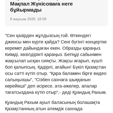
Мақпал Жүнісоваға неге
бұйырмады
8 маусым 2026, 18:58
"Сен қазірден жұлдызсың ғой. Өткендегі
джинсы мен күрте қайда? Сені бүгінгі концертке
керемет дайындаған екен. Образды қараңыз.
Киімді, көзілдірікті қараңыз. Бетіңді сабынмен
жақсылап ысқан сияқты. Жақсы ағарып, күшті
боп қалыпсың. Қадірлі, ағайын! Бүкіл Қазақстан
осы сәтті күтіп отыр. "Қара баламен бірге видео
салыңызшы", "Сізбен сахнаға шыққанын
көрейікші" деп әсіресе, ата-әжелер, апалар
тағатсыздана күтіп отыр",- деді Қуандық Рахым.
Қуандық Рахым ауыл баласының болашақта
Қазақстанның атын әлемдік сахнада