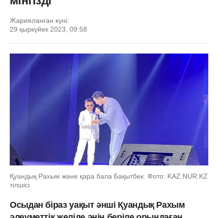
мінгізді
Жарияланған күні:
29 қыркүйек 2023, 09:58
Қуандық Рахым және қара бала Бақытбек. Фото: KAZ.NUR.KZ
тілшісі
Осыдан біраз уақыт әнші Қуандық Рахым
әлеуметтік желіде әнін беріле орындаған