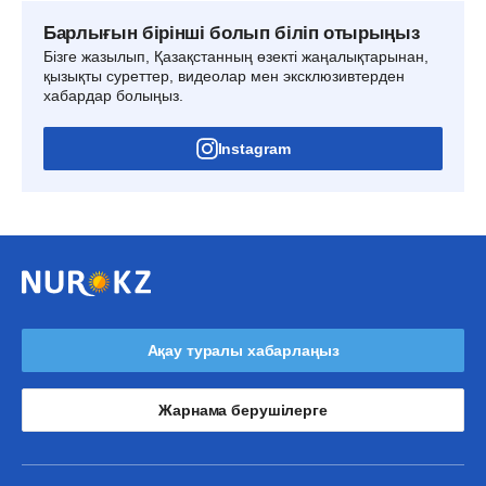
Барлығын бірінші болып біліп отырыңыз
Бізге жазылып, Қазақстанның өзекті жаңалықтарынан,
қызықты суреттер, видеолар мен эксклюзивтерден
хабардар болыңыз.
Instagram
Ақау туралы хабарлаңыз
Жарнама берушілерге