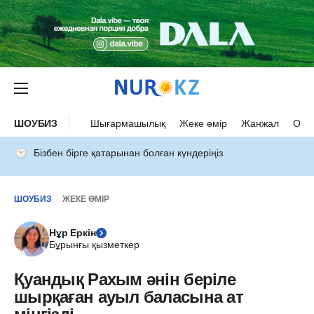
ШОУБИЗ
Шығармашылық
Жеке өмір
Жанжал
Оқыс
Бізбен бірге қатарынан болған күндеріңіз
ШОУБИЗ
ЖЕКЕ ӨМІР
Нұр Еркін
Бұрынғы қызметкер
Қуандық Рахым әнін беріле
шырқаған ауыл баласына ат