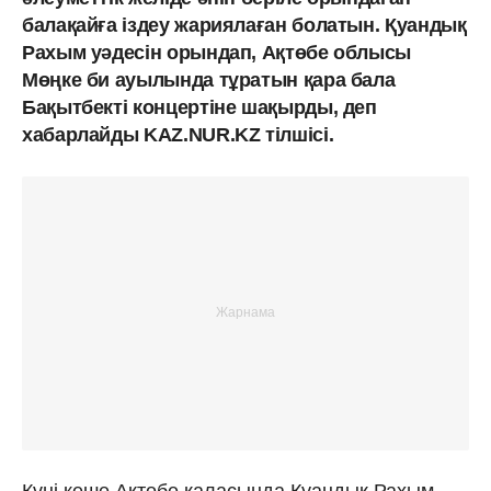
балақайға іздеу жариялаған болатын. Қуандық
Рахым уәдесін орындап, Ақтөбе облысы
Мөңке би ауылында тұратын қара бала
Бақытбекті концертіне шақырды, деп
хабарлайды KAZ.NUR.KZ тілшісі.
Күні кеше Ақтөбе қаласында Қуандық Рахым