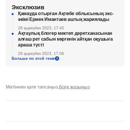
Эксклюзив
Қамауда отырған Ақтөбе облысының экс-
әкімі Ермек Имантаев аштық жариялады
28 қыркүйек 2023, 17:45
Ақтаулық блогер мектеп дәретханасынан
алғаш рет сабын көргенін айтқан оқушыға
араша түсті
28 қыркүйек 2023, 17:06
Больше по этой теме
Мәтіннен қате тапсаңыз,
бізге жазыңыз