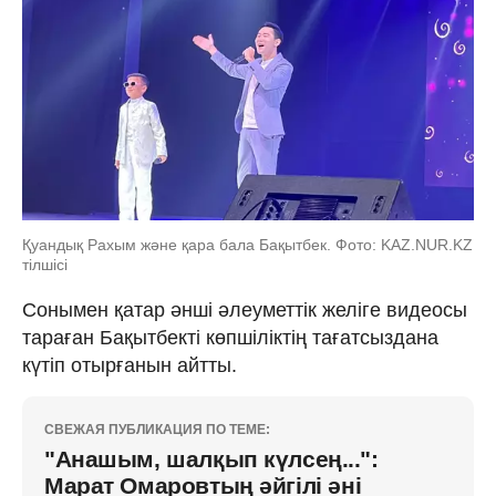
Қуандық Рахым және қара бала Бақытбек. Фото: KAZ.NUR.KZ
тілшісі
Сонымен қатар әнші әлеуметтік желіге видеосы
тараған Бақытбекті көпшіліктің тағатсыздана
күтіп отырғанын айтты.
СВЕЖАЯ ПУБЛИКАЦИЯ ПО ТЕМЕ:
"Анашым, шалқып күлсең...":
Марат Омаровтың әйгілі әні