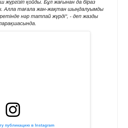
аш жүргізіп қойды. Бұл жағынан да біраз
ы. Алла тағала жан-жақтан шыңдалуымды
ретінде нәр татпай жүрді", - деп жазды
парақшасында.
ту публикацию в Instagram