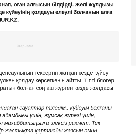
рнап, оған алғысын білдірді. Желі жұлдызы
де күйеуінің қолдауы елеулі болғанын алға
NUR.KZ.
енсаулығын тексертіп жатқан кезде күйеуі
үлкен қолдау көрсеткенін айтты. Тіпті блогер
ыратын болған соң аш жүрген кезде жолдасы
ндаған сауаптар тіледім.. күйеуім болғаны
 адамдығы үшін, жұмсақ жүрегі үшін,
дал махаббатыңызға шексіз рахмет. Тек
 бір жастықта қартаюды жазсын әмин.