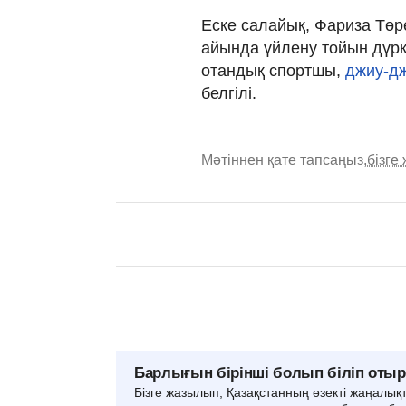
Еске салайық, Фариза Төр
айында үйлену тойын дүрк
отандық спортшы,
джиу-д
белгілі.
Мәтіннен қате тапсаңыз,
бізге
Барлығын бірінші болып біліп оты
Бізге жазылып, Қазақстанның өзекті жаңалық