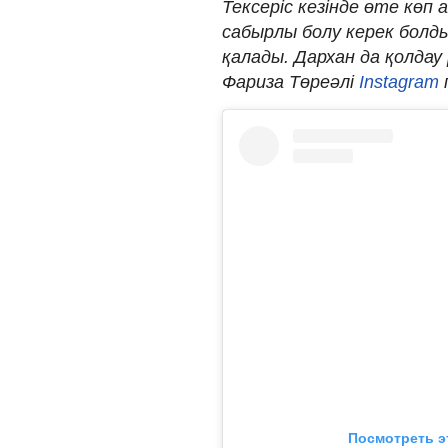
Тексеріс кезінде өте көп 
сабырлы болу керек болд
қалады. Дархан да қолдау 
Фариза Төреәлі
Instagram
Посмотреть э