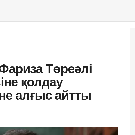
 Фариза Төреәлі
іне қолдау
іне алғыс айтты