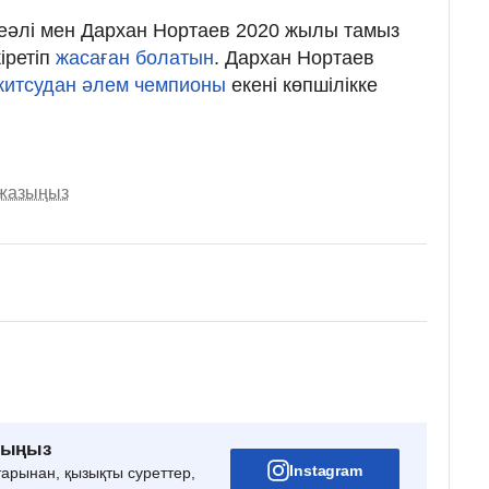
еәлі мен Дархан Нортаев 2020 жылы тамыз
іретіп
жасаған болатын
. Дархан Нортаев
житсудан әлем чемпионы
екені көпшілікке
 жазыңыз
рыңыз
Instagram
тарынан, қызықты суреттер,