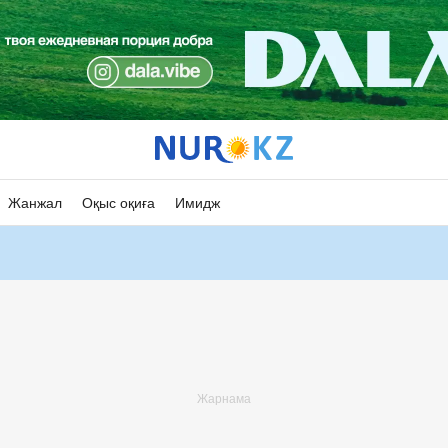
Жанжал
Оқыс оқиға
Имидж