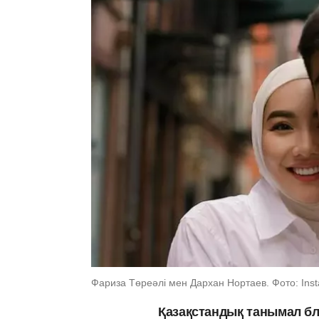
Фариза Төреәлі мен Дархан Нортаев. Фото: Insta
Қазақстандық танымал бло