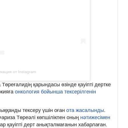
кация от Instagram
а Төреғалидің қарындасы өзінде қауіпті дертке
ркияға
онкология бойынша тексерілгенін
лыққанды тексеру үшін оған
ота жасалынды
.
Фариза Төреәлі көпшілікпен оның
нәтижесімен
р қауіпті дерт анықталмағанын хабарлаған.