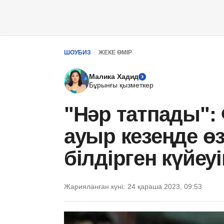
ШОУБИЗ
ЖЕКЕ ӨМІР
Малика Хадид
Бұрынғы қызметкер
"Нәр татпады":
ауыр кезеңде өз
білдірген күйеу
Жарияланған күні:
24 қараша 2023, 09:53