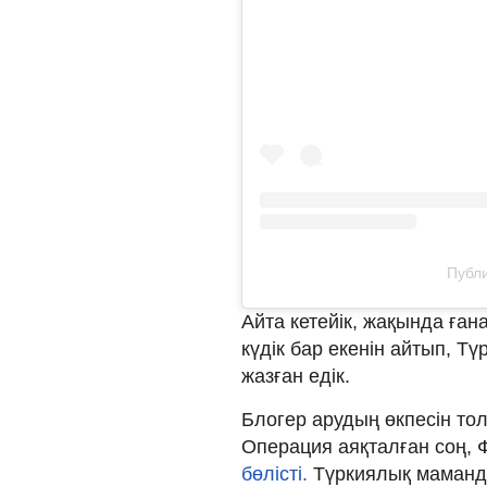
Публи
Айта кетейік, жақында ған
күдік бар екенін айтып, Тү
жазған едік.
Блогер арудың өкпесін то
Операция аяқталған соң, 
бөлісті.
Түркиялық маманда