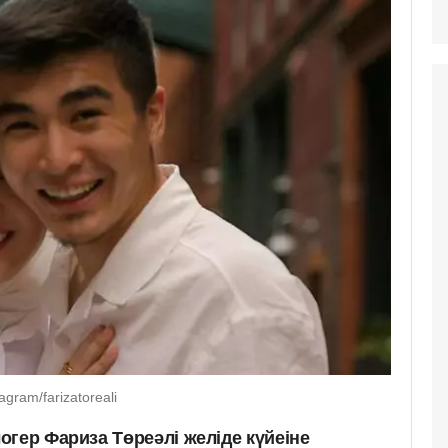
gram/farizatoreali
гер Фариза Төреәлі желіде күйеіне