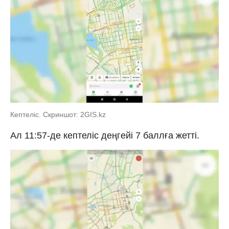
Кептеліс. Скриншот: 2GIS.kz
Ал 11:57-де кептеліс деңгейі 7 баллға жетті.