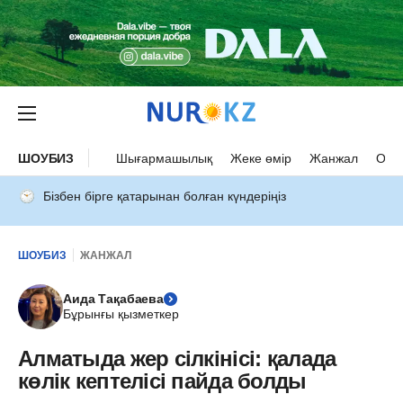
ШОУБИЗ
Шығармашылық
Жеке өмір
Жанжал
Оқыс
Бізбен бірге қатарынан болған күндеріңіз
ШОУБИЗ
ЖАНЖАЛ
Аида Тақабаева
Бұрынғы қызметкер
Алматыда жер сілкінісі: қалада
көлік кептелісі пайда болды