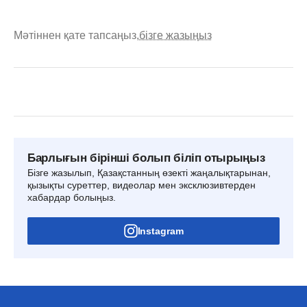
Мәтіннен қате тапсаңыз,
бізге жазыңыз
Барлығын бірінші болып біліп отырыңыз
Бізге жазылып, Қазақстанның өзекті жаңалықтарынан,
қызықты суреттер, видеолар мен эксклюзивтерден
хабардар болыңыз.
Instagram