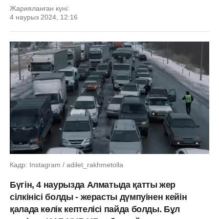
Жарияланған күні:
4 наурыз 2024, 12:16
Кадр: Instagram / adilet_rakhmetolla
Бүгін, 4 наурызда Алматыда қатты жер
сілкінісі болды - жерасты дүмпуінен кейін
қалада көлік кептелісі пайда болды. Бұл