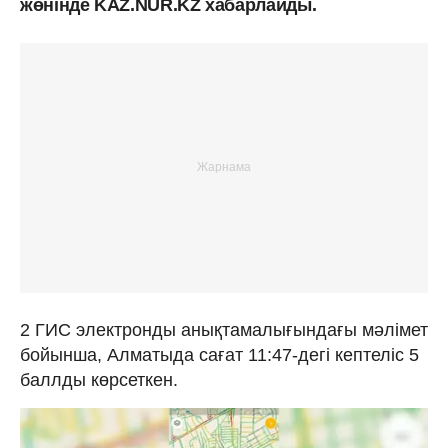
жөнінде KAZ.NUR.KZ хабарлайды.
2 ГИС электронды анықтамалығындағы мәлімет
бойынша, Алматыда сағат 11:47-дегі кептеліс 5
баллды көрсеткен.