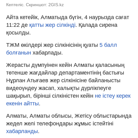
Кептеліс. Скриншот: 2GIS.kz
Айта кетейік, Алматыда бүгін, 4 наурызда сағат
11:22 де
қатты жер сілкінді
. Қалада сирена
қосылды.
ТЖМ өкілдері жер сілкінісінің қуаты
5 балл
болғанын
хабарлады.
Жерасты дүмпуінен кейін Алматы қаласының
төтенше жағдайлар департаментінің бастығы
Нұрлан Атығаев жер сілкінісіне байланысты
видеоүндеу жасап, халықты дүрлікпеуге
шақырып, бірінші сілкіністен кейін
не істеу керек
екенін айтты
.
Алматы, Алматы облысы, Жетісу облыстарында
жедел желі телефондары жұмыс істейтіні
хабарланды
.