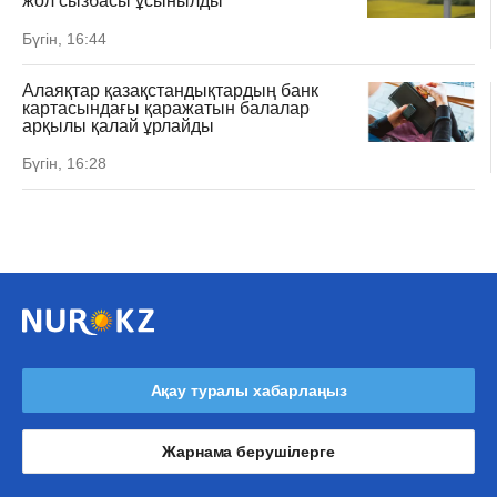
жол сызбасы ұсынылды
Бүгін, 16:44
Алаяқтар қазақстандықтардың банк
картасындағы қаражатын балалар
арқылы қалай ұрлайды
Бүгін, 16:28
Ақау туралы хабарлаңыз
Жарнама берушілерге