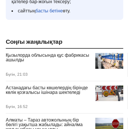
қателер бар-жоғын тексеру;
сайттың
басты бетіне
өту.
Соңғы жаңалықтар
Қызылорда облысында құс фабрикасы
ашылды
Бүгін, 21:03
Астанадағы басты көшелердің бірінде
көлік қозғалысы ішінара шектеледі
Бүгін, 16:52
Алматы – Тараз автожолының бір
бөлігі уақытша жабылады: айналма