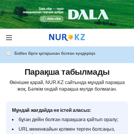
Бізбен бірге қатарынан болған күндеріңіз
Парақша табылмады
Өкінішке қарай, NUR.KZ сайтында мұндай парақша
жоқ. Бәлкім ондай парақша мүлде болмаған.
Мұндай жағдайда не істей аласыз:
бұған дейін болған парақшаға қайтып оралу;
URL мекенжайын қолмен терген болсаңыз,