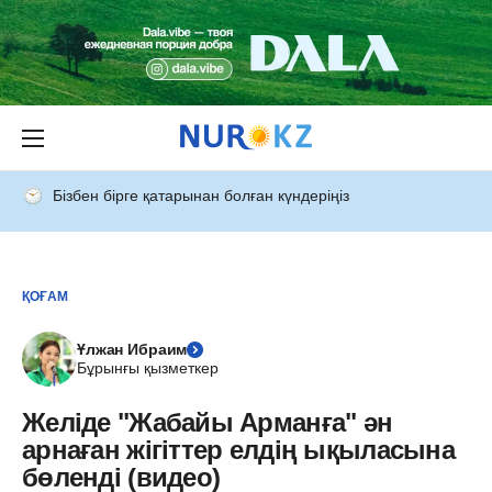
Бізбен бірге қатарынан болған күндеріңіз
ҚОҒАМ
Ұлжан Ибраим
Бұрынғы қызметкер
Желіде "Жабайы Арманға" ән
арнаған жігіттер елдің ықыласына
бөленді (видео)