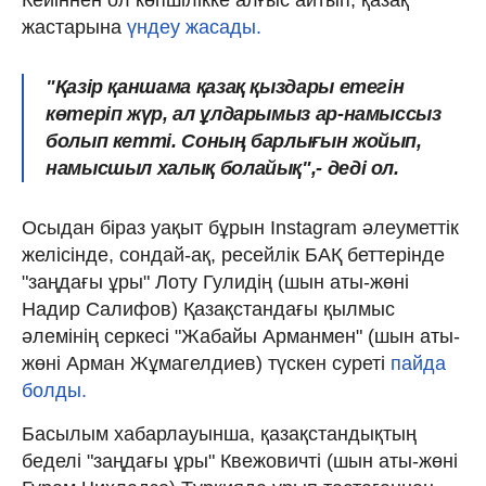
жастарына
үндеу жасады.
"Қазір қаншама қазақ қыздары етегін
көтеріп жүр, ал ұлдарымыз ар-намыссыз
болып кетті. Соның барлығын жойып,
намысшыл халық болайық",
- деді ол.
Осыдан біраз уақыт бұрын Instagram әлеуметтік
желісінде, сондай-ақ, ресейлік БАҚ беттерінде
"заңдағы ұры" Лоту Гулидің (шын аты-жөні
Надир Салифов) Қазақстандағы қылмыс
әлемінің серкесі "Жабайы Арманмен" (шын аты-
жөні Арман Жұмагелдиев) түскен суреті
пайда
болды.
Басылым хабарлауынша, қазақстандықтың
беделі "заңдағы ұры" Квежовичті (шын аты-жөні