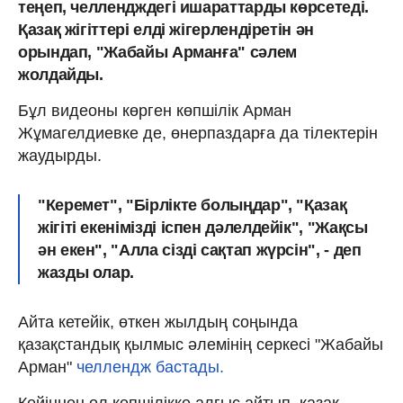
теңеп, челлендждегі ишараттарды көрсетеді.
Қазақ жігіттері елді жігерлендіретін ән
орындап, "Жабайы Арманға" сәлем
жолдайды.
Бұл видеоны көрген көпшілік Арман
Жұмагелдиевке де, өнерпаздарға да тілектерін
жаудырды.
"Керемет", "Бірлікте болыңдар", "Қазақ
жігіті екенімізді іспен дәлелдейік", "Жақсы
ән екен", "Алла сізді сақтап жүрсін", - деп
жазды олар.
Айта кетейік, өткен жылдың соңында
қазақстандық қылмыс әлемінің серкесі "Жабайы
Арман"
челлендж бастады.
Кейіннен ол көпшілікке алғыс айтып, қазақ