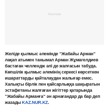
Желіде қылмыс әлемінде "Жабайы Арман"
лақап атымен танымал Арман Жұмагелдиев
бастаған челлендж әлі де жалғасын табуда.
Көпшілік қылмыс әлемінің серкесі көрсеткен
ишараттарды қайталаудан жалығар емес.
Халықты бірлік пен қайсарлыққа шақыратын
эстафетаны жалғаған жігіттер қатарында
"Жабайы Арманға" ән арнағандар да бар деп
жазады
KAZ.NUR.KZ
.