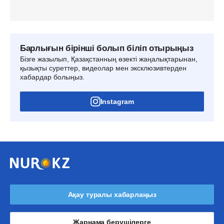
Барлығын бірінші болып біліп отырыңыз
Бізге жазылып, Қазақстанның өзекті жаңалықтарынан,
қызықты суреттер, видеолар мен эксклюзивтерден
хабардар болыңыз.
Instagram
Ақау туралы хабарлаңыз
Жарнама берушілерге