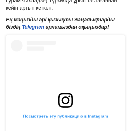
Гурам Чихладзе) Түркияда ұрып тастағаннан
кейін артып кеткен.
Ең маңызды
әрі
қызықты
жаңалықтарды
біздің
Telegram
арнамыздан оқыңыздар!
Посмотреть эту публикацию в Instagram