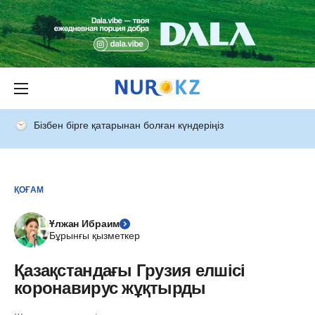
Бізбен бірге қатарынан болған күндеріңіз
ҚОҒАМ
Ұлжан Ибраим
Бұрынғы қызметкер
Қазақстандағы Грузия елшісі
коронавирус жұқтырды