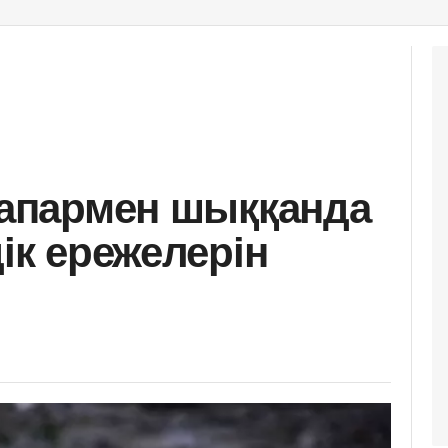
 сапармен шыққанда
дік ережелерін