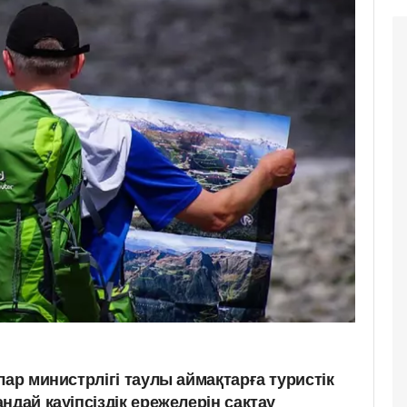
лар министрлігі таулы аймақтарға туристік
ндай қауіпсіздік ережелерін сақтау