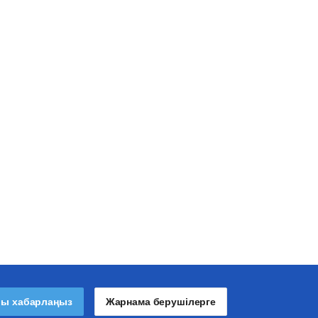
лы хабарлаңыз
Жарнама берушілерге