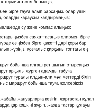
ипотермияға жол бермеңіз;
збен бірге тауға алып барсаңыз, олар үшін
з, оларды қараусыз қалдырмаңыз;
ті мөлшерде су және компас алыңыз;
достарыңызбен саяхаттасаңыз олармен бірге
үрде өзіңізбен бірге қажетті дәрі қоры бар
ып жүріңіз. Қозғалыс қарқыны топтағы ең
ршрут бойынша алғаш рет шығып отырсаңыз
шрут арқылы жүрген адамды табуға
шрут туралы алдын-ала мәліметтерді біліп
ныс маршрут бойынша тауға жолсеріксіз
і жабайы жануарларға кезігіп, жартастан құлап
арда қар көшкіні жүріп, жазда тастар құлауы