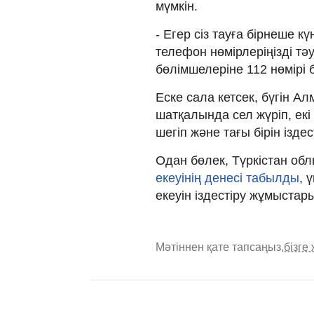
мүмкін.
- Егер сіз тауға бірнеше к
телефон нөмірлеріңізді тә
бөлімшелеріне 112 нөмірі
Еске сала кетсек, бүгін 
шатқалында сел жүріп, ек
шегіп және тағы бірін ізд
Одан бөлек, Түркістан обл
екеуінің денесі табылды
, 
екеуін іздестіру жұмыстар
Мәтіннен қате тапсаңыз,
бізге