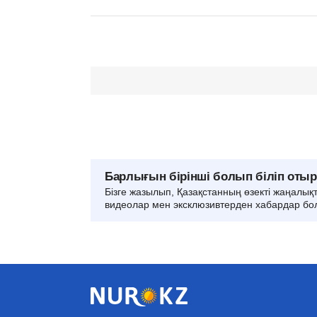
Барлығын бірінші болып біліп оты
Бізге жазылып, Қазақстанның өзекті жаңалық
видеолар мен эксклюзивтерден хабардар бо