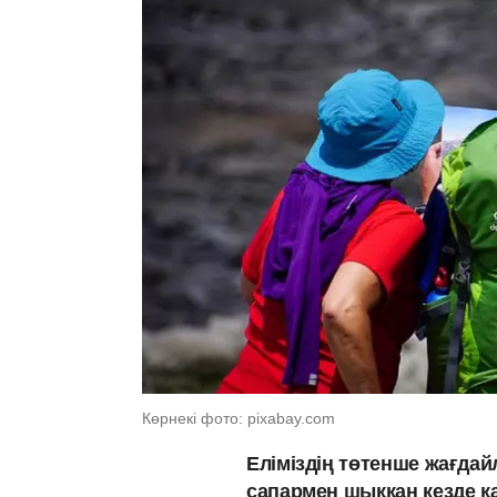
Көрнекі фото: pixabay.com
Еліміздің төтенше жағдай
сапармен шыққан кезде қа