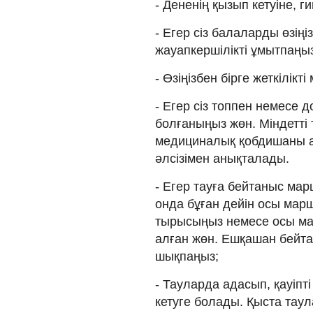
- Дененің қызып кетуіне, г
- Егер сіз балаларды өзіңі
жауапкершілікті ұмытпаңы
- Өзіңізбен бірге жеткілік
- Егер сіз топпен немесе 
болғаныңыз жөн. Міндетті т
медициналық қобдишаны ал
әлсізімен анықталады.
- Егер тауға бейтаныс ма
онда бұған дейін осы мар
тырысыңыз немесе осы мар
алған жөн. Ешқашан бейта
шықпаңыз;
- Тауларда адасып, қауіпт
кетуге болады. Қыста таул