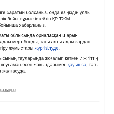
үнге баратын болсаңыз, онда өзіңіздің ұялы
улік бойы жұмыс істейтін ҚР ТЖМ
 бойынша хабарлаңыз.
Алматы облысында орналасқан Шарын
і адам мерт болды, тағы алты адам зардап
естіру жұмыстары
жүргізілуде
.
ысының тауларында жоғалып кеткен 7 жігіттің
үшеуі аман-есен жақындарымен
қауышса
, тағы
ы жалғасуда.
 жазыңыз