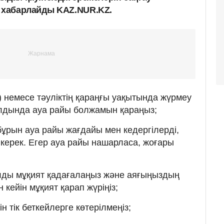
п хабарлайды KAZ.NUR.KZ.
) немесе тәуліктің қараңғы уақытында жүрмеу
алдында ауа райы болжамын қараңыз;
бұрын ауа райы жағдайы мен кедергілерді,
 керек. Егер ауа райы нашарласа, жоғары
лды мұқият қадағалаңыз және аяғыңыздың
 кейін мұқият қарап жүріңіз;
н тік беткейлерге көтерілмеңіз;