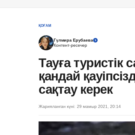
ҚОҒАМ
Гүлмира Ерубаева
Контент-ресечер
Тауға туристік
қандай қауіпсіз
сақтау керек
Жарияланған күні:
29 мамыр 2021, 20:14