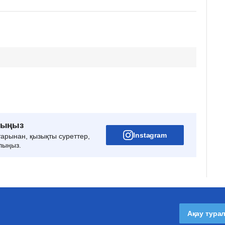
рыңыз
Instagram
тарынан, қызықты суреттер,
лыңыз.
Ақау тура