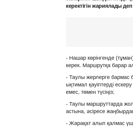
керектігін жариялады де
- Нашар көрінгенде (тұман
керек. Маршрутқа барар 
- Таулы жерлерге бармас 
ықтимал қауіптерді ескеру
емес, төмен түсіңіз;
- Таулы маршруттарда жо
астына, әсіресе жаңбырдан
- Жарақат алып қалмас үші