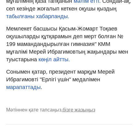
мұғалімнің қаза тапқанын
мәлім етті.
Сондай-ақ,
сел кезінде жоғалып кеткен оқушы қыздың
табылғаны хабарланды.
Мемлекет басшысы Қасым-Жомарт Тоқаев
оқушыларды құтқарамын деп мерт болған №
199 мамандандырылған гимназия" КММ
мұғалімі Мерей Ибрагимовтың жақындары мен
туыстарына
көңіл айтты.
Сонымен қатар, президент марқұм Мерей
Ибрагимовті "Ерлігі үшін" медалімен
марапаттады
.
Мәтіннен қате тапсаңыз,
бізге жазыңыз