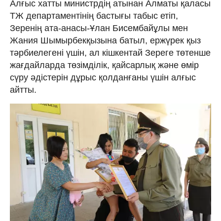
Алғыс хатты министрдің атынан Алматы қаласы
ТЖ департаментінің бастығы табыс етіп,
Зеренің ата-анасы-Ұлан Бисембайұлы мен
Жания Шымырбекқызына батыл, ержүрек қыз
тәрбиелегені үшін, ал кішкентай Зереге төтенше
жағдайларда төзімділік, қайсарлық және өмір
сүру әдістерін дұрыс қолданғаны үшін алғыс
айтты.