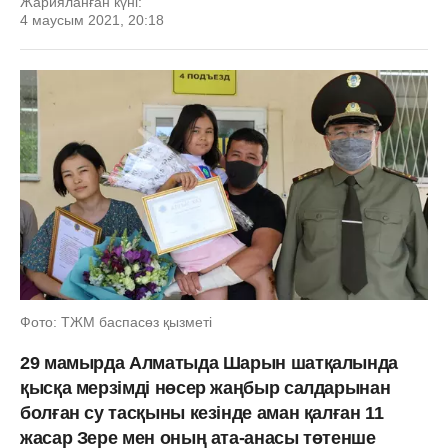
Жарияланған күні:
4 маусым 2021, 20:18
Фото: ТЖМ баспасөз қызметі
29 мамырда Алматыда Шарын шатқалында
қысқа мерзімді нөсер жаңбыр салдарынан
болған су тасқыны кезінде аман қалған 11
жасар Зере мен оның ата-анасы төтенше