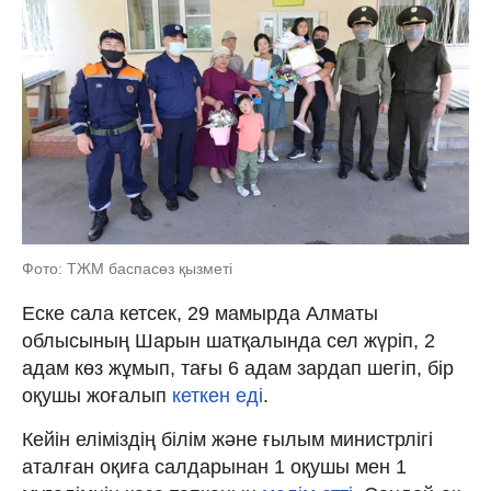
Фото: ТЖМ баспасөз қызметі
Еске сала кетсек, 29 мамырда Алматы
облысының Шарын шатқалында сел жүріп, 2
адам көз жұмып, тағы 6 адам зардап шегіп, бір
оқушы жоғалып
кеткен еді
.
Кейін еліміздің білім және ғылым министрлігі
аталған оқиға салдарынан 1 оқушы мен 1