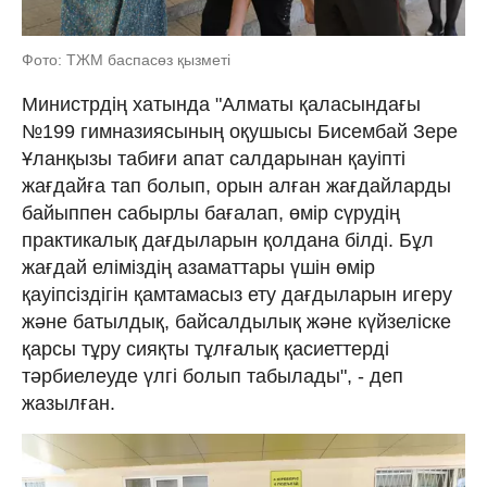
Фото: ТЖМ баспасөз қызметі
Министрдің хатында "Алматы қаласындағы
№199 гимназиясының оқушысы Бисембай Зере
Ұланқызы табиғи апат салдарынан қауіпті
жағдайға тап болып, орын алған жағдайларды
байыппен сабырлы бағалап, өмір сүрудің
практикалық дағдыларын қолдана білді. Бұл
жағдай еліміздің азаматтары үшін өмір
қауіпсіздігін қамтамасыз ету дағдыларын игеру
және батылдық, байсалдылық және күйзеліске
қарсы тұру сияқты тұлғалық қасиеттерді
тәрбиелеуде үлгі болып табылады", - деп
жазылған.