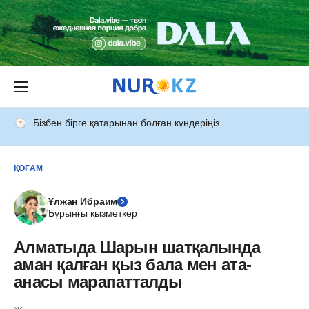
Бізбен бірге қатарынан болған күндеріңіз
ҚОҒАМ
Ұлжан Ибраим
Бұрынғы қызметкер
Алматыда Шарын шатқалында
аман қалған қыз бала мен ата-
анасы марапатталды