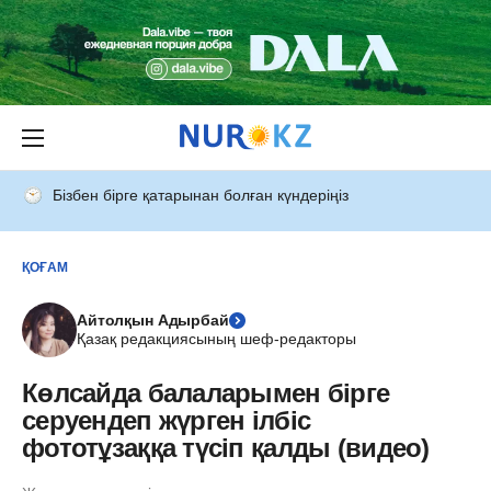
Бізбен бірге қатарынан болған күндеріңіз
ҚОҒАМ
Айтолқын Адырбай
Қазақ редакциясының шеф-редакторы
Көлсайда балаларымен бірге
серуендеп жүрген ілбіс
фототұзаққа түсіп қалды (видео)