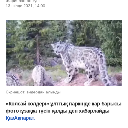
Жарияланған күні:
13 шілде 2021, 14:00
Скриншот: видеодан алынды
«Көлсай көлдері» ұлттық паркінде қар барысы
фототұзаққа түсіп қалды деп хабарлайды
ҚазАқпарат.