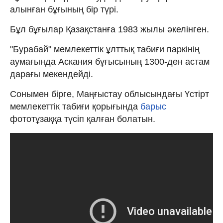
алынған бұғының бір түрі.
Бұл бұғылар Қазақстанға 1983 жылы әкелінген.
"Бурабай" мемлекеттік ұлттық табиғи паркінің
аумағында Аскания бұғысының 1300-ден астам
дарағы мекендейді.
Сонымен бірге, Маңғыстау облысындағы Үстірт
мемлекеттік табиғи қорығында
барыс
фототұзаққа түсіп қалған болатын.