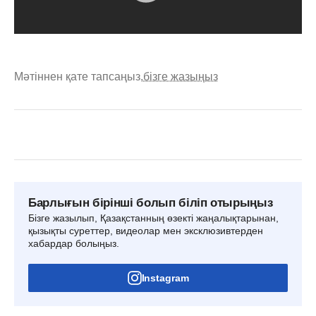
Мәтіннен қате тапсаңыз,
бізге жазыңыз
Барлығын бірінші болып біліп отырыңыз
Бізге жазылып, Қазақстанның өзекті жаңалықтарынан,
қызықты суреттер, видеолар мен эксклюзивтерден
хабардар болыңыз.
Instagram