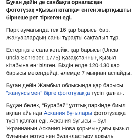
Бұған дейін де саябақта орналасқан
фототұзақ «Қызыл кітапқа» енген жыртқышты
бірнеше рет тіркеген еді.
Парк аумағында тек 16 қар барысы бар.
Жануарлардың саны тұрақты сақталып тұр.
Естеріңізге сала кетейік, қар барысы (Uncia
uncia Schreber, 1775) Қазақстанның Қызыл
кітабына енгізілген. Біздің елде 120-130 қар
барысы мекендейді, әлемде 7 мыңнан аспайды.
Бұған дейін Жамбыл облысында қар барысы
"жанұясымен" бірге фототұзаққа
түсіп қалған.
Бұдан бөлек, "Бурабай" ұлттық паркінде биыл
ақпан айында
Аскания бұғылары
фототұзаққа
түсіп қалған еді. Аскания бұғысы – бұл
Украинаның Аскания-Нова қорығындағы қызыл
бұғының әртүрінен будандастыру арқылы