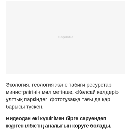
Экология, геология және табиғи ресурстар
министрлігінің мәліметінше, «Көлсай көлдері»
ұлттық паркіндегі фототұзаққа тағы да қар
барысы түскен.
Видеодан екі күшігімен бірге серуендеп
жүрген ілбістің аналығын көруге болады.