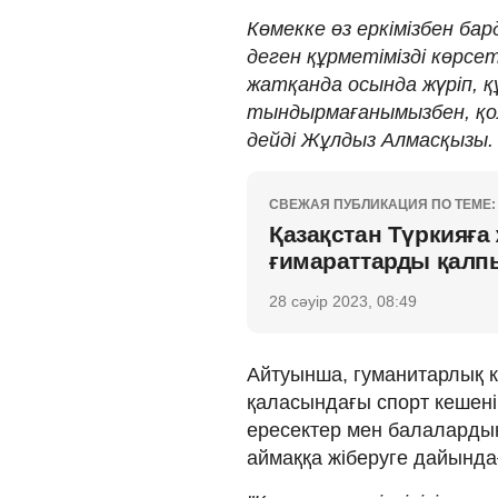
Көмекке өз еркімізбен бар
деген құрметімізді көрсеткі
жатқанда осында жүріп, 
тындырмағанымызбен, қол
дейді Жұлдыз Алмасқызы.
СВЕЖАЯ ПУБЛИКАЦИЯ ПО ТЕМЕ:
Қазақстан Түркияға 
ғимараттарды қалпы
28 сәуір 2023, 08:49
Айтуынша, гуманитарлық кө
қаласындағы спорт кешенін
ересектер мен балалардың 
аймаққа жіберуге дайында