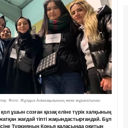
енттер. Фото: Жұлдыз Алмазқызының жеке мұрағатынан
қол ұшын созған қазақ еліне түрік халқының
атқан жағдай тіпті жақындастырғандай. Бұл
ісіне Түркияның Конья қаласында оқитын