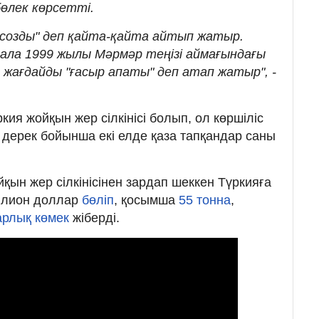
бөлек көрсетті.
 созды" деп қайта-қайта айтып жатыр.
зала 1999 жылы Мәрмәр теңізі аймағындағы
 жағдайды "ғасыр апаты" деп атап жатыр", -
кия жойқын жер сілкінісі болып, ол көршіліс
 дерек бойынша екі елде қаза тапқандар саны
йқын жер сілкінісінен зардап шеккен Түркияға
иллион доллар
бөліп
, қосымша
55 тонна
,
арлық көмек
жіберді.