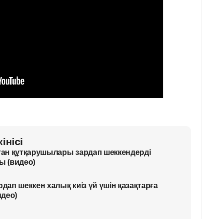
інісі
стан құтқарушылары зардап шеккендерді
ы (видео)
рдап шеккен халық киіз үй үшін қазақтарға
идео)