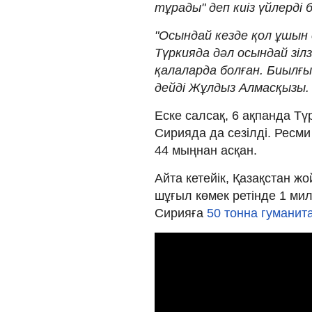
тұрады" деп киіз үйлерді 
"Осындай кезде қол ұшын
Түркияда дәл осындай зіл
қалаларда болған. Биылғы
дейді Жұлдыз Алмасқызы.
Еске салсақ, 6 ақпанда Түр
Сирияда да сезілді. Ресми
44 мыңнан асқан.
Айта кетейік, Қазақстан жо
шұғыл көмек ретінде 1 м
Сирияға
50 тонна гуманит