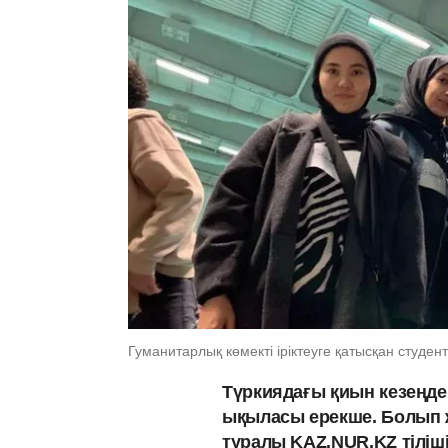
Гуманитарлық көмекті іріктеуге қатысқан студ
Түркиядағы қиын кезеңде 
ықыласы ерекше. Болып ж
туралы KAZ.NUR.KZ тіліш