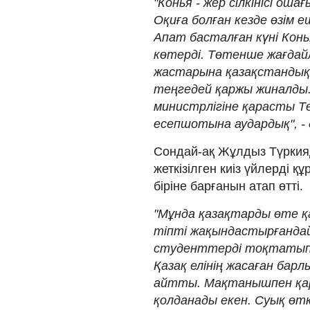
"Конья - жер сілкінісі ош
Оқиға болған кезде өзім е
Апат басталған күні Кон
көтерді. Төтенше жағдай
жастарына қазақстандық 
теңгедей қаржы жиналды.
министрлігіне қарасты 
есепшотына аудардық", - 
Сондай-ақ Жұлдыз Түркияд
жеткізілген киіз үйлерді қ
біріне барғанын атап өтті.
"Мұнда қазақтарды өте қ
тіпті жақындастырғандай
студенттерді тоқтатып, 
Қазақ елінің жасаған бар
айтты. Мақтанышпен қара
қолданады екен. Суық өтк