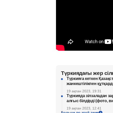
Түркиядағы жер сілк
Түркияға кеткен Қазақ
жанкештілікпен құтқард
19 ақпан 2023, 19:31
Түркияда зілзаладан за
алғыс білдірді (фото, в
19 ақпан 2023, 12:41
Больше по этой теме