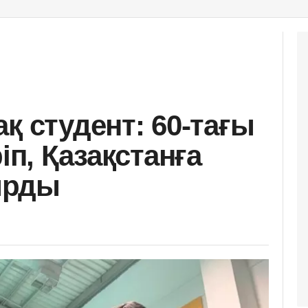
қ студент: 60-тағы
іп, Қазақстанға
ырды