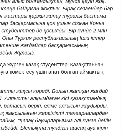
ағынан алыс болғандықтан, мұнда қауіп жоқ.
штеңе байқаған жоқпын. Бірақ сезгендер бар.
ья жастары қаржы жинау туралы бастама
лар басқармасына қол ұшын созған Конья
студенттер де қосылды. Бір күнде 2 млн
 Оны Түркия республикасының Ішкі істер
Төтенше жағдайлар басқармасының
дейді Жұлдыз.
а жүрген қазақ студенттері Қазақстаннан
ұруға көмектесу үшін апат болған аймақтың
атты жақсы көреді. Болып жатқан жағдай
. Алпысты алқымдаған кісі қазақстандық
батасын беріп, еліме алғысын жаудырды.
лық жақсылығын жергілікті телеарналардан
дық. "Қазақ бауырларымыз әлі күнге дейін
ізбейді. Ыстықта түндігін ашсаң ауа кіріп