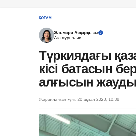
ҚОҒАМ
Эльмира Асқарқызы
Аға журналист
Түркиядағы қаза
кісі батасын бер
алғысын жауд
Жарияланған күні:
20 ақпан 2023, 10:39