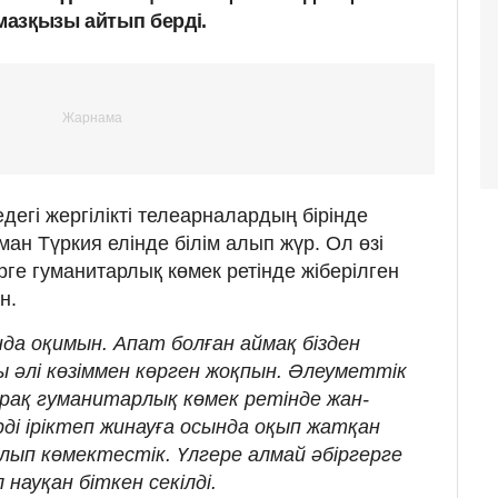
азқызы айтып берді.
егі жергілікті телеарналардың бірінде
ман Түркия елінде білім алып жүр. Ол өзі
рге гуманитарлық көмек ретінде жіберілген
н.
да оқимын. Апат болған аймақ бізден
 әлі көзіммен көрген жоқпын. Әлеуметтік
ірақ гуманитарлық көмек ретінде жан-
рді іріктеп жинауға осында оқып жатқан
ып көмектестік. Үлгере алмай әбіргерге
 науқан біткен секілді.