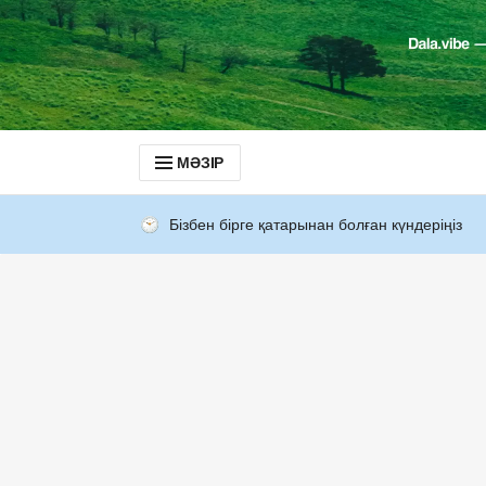
МӘЗІР
Бізбен бірге қатарынан болған күндеріңіз