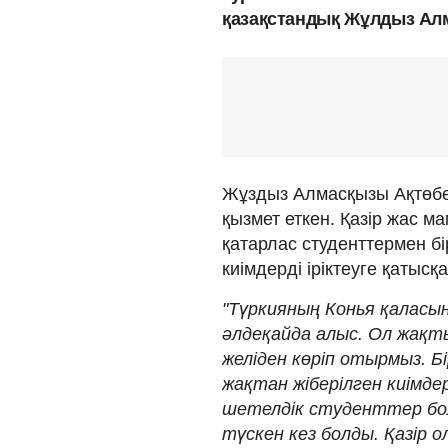
қазақстандық Жұлдыз Алм
Жұздыз Алмасқызы Ақтөбед
қызмет еткен. Қазір жас ма
қатарлас студенттермен бі
киімдерді іріктеуге қатысқа
"Түркияның Конья қаласын
әлдеқайда алыс. Ол жақты
желіден көріп отырмыз. Б
жақтан жіберілген киімде
шетелдік студенттер бол
түскен кез болды. Қазір ол