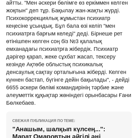
айтты. "Мен әскери бөлімге өз еркіммен келген
жоқпын" деп тұр. Бақылау жан-жақты жүрді.
Психокоррекциялық жұмыстан психиатр
кеңесіне ұсындық. Бұл бала өзі келіп "мен
психиатрға барғым келеді" деді. Бірнеше рет
өтінішпен келген соң біз №3 қалалық
емханадағы психиатрға жібердік. Психиатр
дәрігер қарап, жеке сұхбат жасап, тексеру
кезінде Ақтөбе облыстық психикалық
денсаулық сақтау орталығына жіберді. Келген
күннен бастап, бүгінге дейін бақылады", - дейді
6655 әскери бөлімі командирінің тәрбие және
әлеуметтік құқықтар жөніндегі орынбасары Ғани
Бөлкебаев.
СВЕЖАЯ ПУБЛИКАЦИЯ ПО ТЕМЕ:
"Анашым, шалқып күлсең...":
Марат Омаровтың әйгілі әні