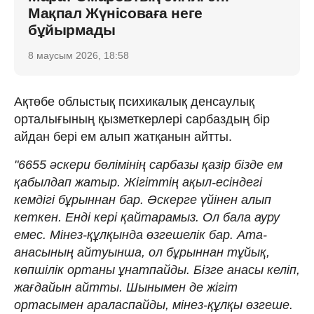
Мақпал Жүнісоваға неге
бұйырмады
8 маусым 2026, 18:58
Ақтөбе облыстық психикалық денсаулық
орталығының қызметкерлері сарбаздың бір
айдан бері ем алып жатқанын айтты.
"6655 әскери бөлімінің сарбазы қазір бізде ем
қабылдап жатыр. Жігіттің ақыл-есіндегі
кемдігі бұрыннан бар. Әскерге үйінен алып
кеткен. Енді кері қайтарамыз. Ол бала ауру
емес. Мінез-құлқында өзгешелік бар. Ата-
анасының айтуынша, ол бұрыннан тұйық,
көпшілік ортаны ұнатпайды. Бізге анасы келіп,
жағдайын айтты. Шынымен де жігіт
ортасымен араласпайды, мінез-құлқы өзгеше.