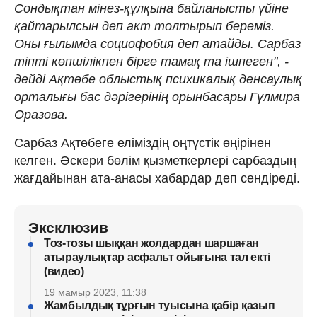
Сондықтан мінез-құлқына байланысты үйіне
қайтарылсын деп акт толтырып береміз.
Оны ғылымда социофобия деп атайды. Сарбаз
тіпті көпшілікпен бірге тамақ та ішпеген", -
дейді Ақтөбе облыстық психикалық денсаулық
орталығы бас дәрігерінің орынбасары Гүлмира
Оразова.
Сарбаз Ақтөбеге еліміздің оңтүстік өңірінен
келген. Әскери бөлім қызметкерлері сарбаздың
жағдайынан ата-анасы хабардар деп сендіреді.
Эксклюзив
Тоз-тозы шыққан жолдардан шаршаған
атыраулықтар асфальт ойығына тал екті
(видео)
19 мамыр 2023, 11:38
Жамбылдық тұрғын туысына қабір қазып