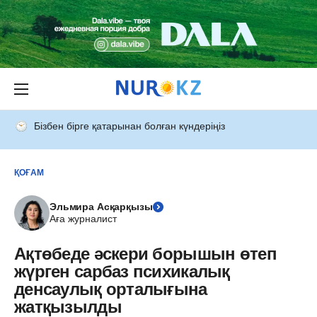
Бізбен бірге қатарынан болған күндеріңіз
ҚОҒАМ
Эльмира Асқарқызы
Аға журналист
Ақтөбеде әскери борышын өтеп
жүрген сарбаз психикалық
денсаулық орталығына
жатқызылды