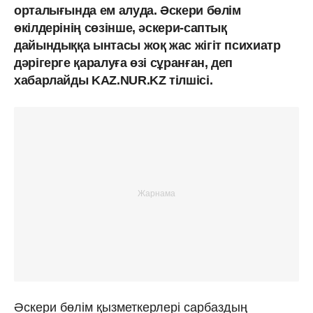
орталығында ем алуда. Әскери бөлім
өкілдерінің сөзінше, әскери-саптық
дайындыққа ынтасы жоқ жас жігіт психиатр
дәрігерге қаралуға өзі сұранған, деп
хабарлайды KAZ.NUR.KZ тілшісі.
Әскери бөлім қызметкерлері сарбаздың