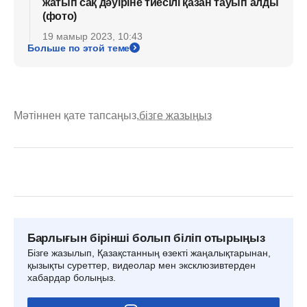
жатып сақ дәуіріне тиесілі қазан тауып алды
(фото)
19 мамыр 2023, 10:43
Больше по этой теме
Мәтіннен қате тапсаңыз,
бізге жазыңыз
Барлығын бірінші болып біліп отырыңыз
Бізге жазылып, Қазақстанның өзекті жаңалықтарынан,
қызықты суреттер, видеолар мен эксклюзивтерден
хабардар болыңыз.