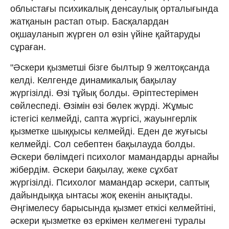
облыстағы психикалық денсаулық орталығында
жатқанын растап отыр. Басқалардан
оқшауланып жүрген ол өзін үйіне қайтаруды
сұраған.
"Әскери қызметші бізге былтыр 9 желтоқсанда
келді. Келгенде динамикалық бақылау
жүргізілді. Өзі тұйық болды. Әріптестерімен
сөйлеспеді. Өзімін өзі бөлек жүрді. Жұмыс
істегісі келмейді, сапта жүргісі, жауынгерлік
қызметке шыққысы келмейді. Еден де жуғысы
келмейді. Сол себептен бақылауда болды.
Әскери бөлімдегі психолог мамандарды арнайы
жібердім. Әскери бақылау, жеке сұхбат
жүргізілді. Психолог мамандар әскери, саптық
дайындыққа ынтасы жоқ екенін анықтады.
Әңгімелесу барысында қызмет еткісі келмейтіні,
әскери қызметке өз еркімен келмегені туралы