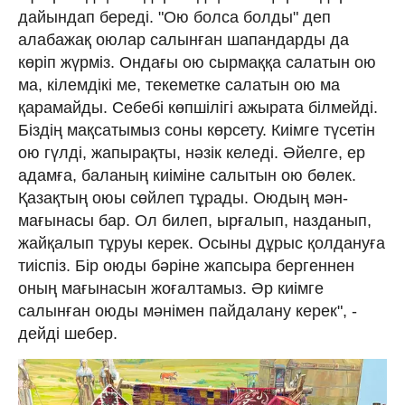
дайындап береді. "Ою болса болды" деп
алабажақ оюлар салынған шапандарды да
көріп жүрміз. Ондағы ою сырмаққа салатын ою
ма, кілемдікі ме, текеметке салатын ою ма
қарамайды. Себебі көпшілігі ажырата білмейді.
Біздің мақсатымыз соны көрсету. Киімге түсетін
ою гүлді, жапырақты, нәзік келеді. Әйелге, ер
адамға, баланың киіміне салытын ою бөлек.
Қазақтың оюы сөйлеп тұрады. Оюдың мән-
мағынасы бар. Ол билеп, ырғалып, назданып,
жайқалып тұруы керек. Осыны дұрыс қолдануға
тиіспіз. Бір оюды бәріне жапсыра бергеннен
оның мағынасын жоғалтамыз. Әр киімге
салынған оюды мәнімен пайдалану керек", -
дейді шебер.