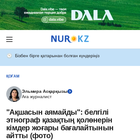
Бізбен бірге қатарынан болған күндеріңіз
ҚОҒАМ
Эльмира Асқарқызы
Аға журналист
"Ақшасын аямайды": белгілі
этнограф қазақтың қолөнерін
кімдер жоғары бағалайтынын
айтты (фото)