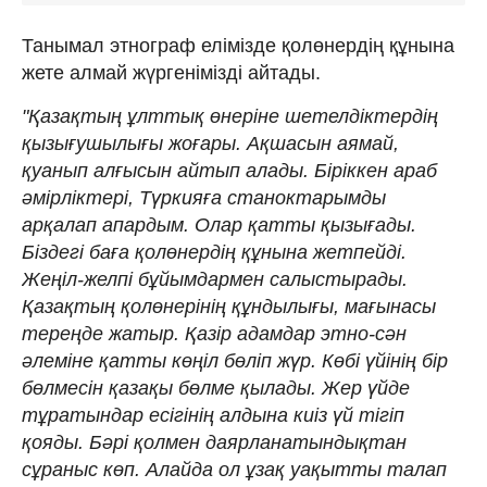
Танымал этнограф елімізде қолөнердің құнына
жете алмай жүргенімізді айтады.
"Қазақтың ұлттық өнеріне шетелдіктердің
қызығушылығы жоғары. Ақшасын аямай,
қуанып алғысын айтып алады. Біріккен араб
әмірліктері, Түркияға станоктарымды
арқалап апардым. Олар қатты қызығады.
Біздегі баға қолөнердің құнына жетпейді.
Жеңіл-желпі бұйымдармен салыстырады.
Қазақтың қолөнерінің құндылығы, мағынасы
тереңде жатыр. Қазір адамдар этно-сән
әлеміне қатты көңіл бөліп жүр. Көбі үйінің бір
бөлмесін қазақы бөлме қылады. Жер үйде
тұратындар есігінің алдына киіз үй тігіп
қояды. Бәрі қолмен даярланатындықтан
сұраныс көп. Алайда ол ұзақ уақытты талап