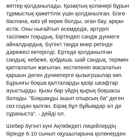
жіптер қолданылады. Қазақтың қолөнері бұрын
тұрмыстық қажеттілік үшін қолданылған. Бізге
баспана, киіз үй керек болды, оған бау, арқан
естік. Оны нығайтып әсемдедік, әртүрлі
тәсілмен тоқыдық. Біртіндеп сәндік дүниеге
айналдырдық. Бүгінгі таңда өнер ретінде
дәрежесі көтерілді. Ертеде қолданылған
сандық, кебеже, қобдиша, шай сандық, терімен
қапталатын жағылан, кестеленіп жасалатын
қаршын деген дүниелерге қызығушылар көп.
Бұрынғы боқша қалталарды қазір шкафтар
ауыстырды. Қызы бар үйдің қырық боқшасы
болады. "Боқшаңды ашып отырсың ба" деген
сөз содан қалған. Бірақ бұл бұйымдар әл де
сұраныста", - дейді ол.
Шебер бүгінгі күні Ақтөбедегі лицейлердің
бірінде 6-10 сынып оқушыларына қолөнерден