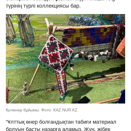
түрінің түрлі коллекциясы бар.
Қолөнер бұйымы. Фото: KAZ.NUR.KZ
"Ұлттық өнер болғандықтан табиғи материал
болуын басты назарға аламыз. Жүн, жібек