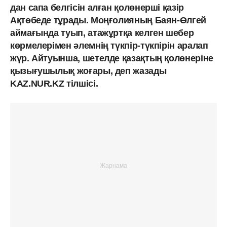
дан сапа белгісін алған қолөнерші қазір
Ақтөбеде тұрады. Моңғолияның Баян-Өлгей
аймағында туып, атажұртқа келген шебер
көрмелерімен әлемнің түкпір-түкпірін аралап
жүр. Айтуынша, шетелде қазақтың қолөнеріне
қызығушылық жоғары, деп жазады
KAZ.NUR.KZ тілшісі.