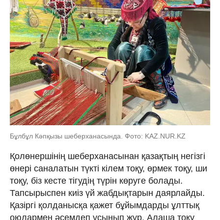
Бұлбұл Кәпқызы шеберханасында. Фото: KAZ.NUR.KZ
Қолөнершінің шеберханасынан қазақтың негізгі
өнері саналатын түкті кілем тоқу, өрмек тоқу, ши
тоқу, біз кесте тігудің түрін көруге болады.
Тапсырыспен киіз үй жабдықтарын даярлайды.
Қазіргі қолданысқа қажет бұйымдарды ұлттық
оюлармен әсемдеп ұсынып жүр. Алаша тоқу