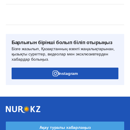
Барлығын бірінші болып біліп отырыңыз
Бізге жазылып, Қазақстанның өзекті жаңалықтарынан,
қызықты суреттер, видеолар мен эксклюзивтерден
хабардар болыңыз.
Instagram
Ақау туралы хабарлаңыз