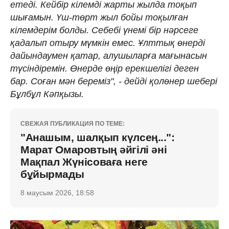
етеді. Кейбір кілемді жарты жылда тоқып
шығамын. Үш-төрт жыл бойы тоқылған
кілемдерім болды. Себебі үнемі бір нәрсеге
қадалып отыру мүмкін емес. Ұлттық өнерді
дайындаумен қатар, алушыларға мағынасын
түсіндіремін. Өнерде өңір ерекшелігі деген
бар. Соған мән береміз", - дейді қолөнер шебері
Бұлбұл Кәпқызы.
СВЕЖАЯ ПУБЛИКАЦИЯ ПО ТЕМЕ:
"Анашым, шалқып күлсең...":
Марат Омаровтың әйгілі әні
Мақпал Жүнісоваға неге
бұйырмады
8 маусым 2026, 18:58