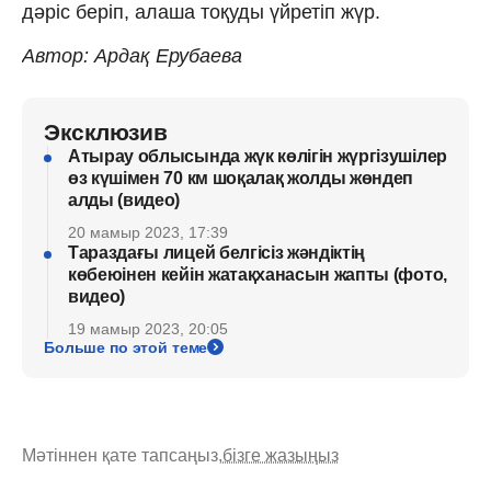
дәріс беріп, алаша тоқуды үйретіп жүр.
Автор: Ардақ Ерубаева
Эксклюзив
Атырау облысында жүк көлігін жүргізушілер
өз күшімен 70 км шоқалақ жолды жөндеп
алды (видео)
20 мамыр 2023, 17:39
Тараздағы лицей белгісіз жәндіктің
көбеюінен кейін жатақханасын жапты (фото,
видео)
19 мамыр 2023, 20:05
Больше по этой теме
Мәтіннен қате тапсаңыз,
бізге жазыңыз