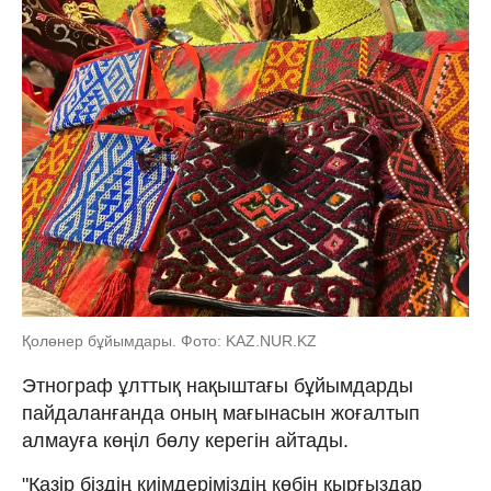
Қолөнер бұйымдары. Фото: KAZ.NUR.KZ
Этнограф ұлттық нақыштағы бұйымдарды
пайдаланғанда оның мағынасын жоғалтып
алмауға көңіл бөлу керегін айтады.
"Қазір біздің киімдеріміздің көбін қырғыздар