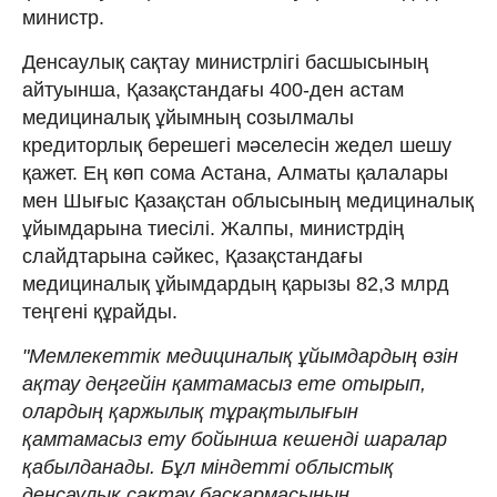
министр.
Денсаулық сақтау министрлігі басшысының
айтуынша, Қазақстандағы 400-ден астам
медициналық ұйымның созылмалы
кредиторлық берешегі мәселесін жедел шешу
қажет. Ең көп сома Астана, Алматы қалалары
мен Шығыс Қазақстан облысының медициналық
ұйымдарына тиесілі. Жалпы, министрдің
слайдтарына сәйкес, Қазақстандағы
медициналық ұйымдардың қарызы 82,3 млрд
теңгені құрайды.
"Мемлекеттік медициналық ұйымдардың өзін
ақтау деңгейін қамтамасыз ете отырып,
олардың қаржылық тұрақтылығын
қамтамасыз ету бойынша кешенді шаралар
қабылданады. Бұл міндетті облыстық
денсаулық сақтау басқармасының