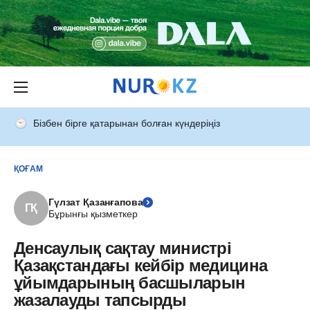
Бізбен бірге қатарынан болған күндеріңіз
ҚОҒАМ
Гүлзат Қазанғапова
ГҚ
Бұрынғы қызметкер
Денсаулық сақтау министрі
Қазақстандағы кейбір медицина
ұйымдарының басшыларын
жазалауды тапсырды