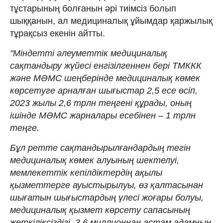
тұстарының болғанын әрі тиімсіз болып
шыққанын, ал медициналық ұйымдар қаржылық
тұрақсыз екенін айтты.
"Міндетті әлеуметтік медициналық
сақтандыру жүйесі енгізілгеннен бері ТМККК
және МӘМС шеңберінде медициналық көмек
көрсетуге арналған шығыстар 2,5 есе өсіп,
2023 жылы 2,6 трлн теңгені құрады, оның
ішінде МӘМС жарналары есебінен
–
1 трлн
теңге.
Бұл ретте сақтандырылғандардың тегін
медициналық көмек алуының шектелуі,
мемлекеттік кепілдіктердің ақылы
қызметтерге ауыстырылуы, өз қалтасынан
шығатын шығыстардың үлесі жоғары болуы,
медициналық қызмет көрсету сапасының
жеткіліксіздігі, 3,6 миллионнан астам адамның