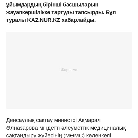
ұйымдардың бірінші басшыларын
жауапкершілікке тартуды тапсырды. Бұл
туралы KAZ.NUR.KZ хабарлайды.
Денсаулық сақтау министрі Ақмарал
Әлназарова міндетті әлеуметтік медициналық
сақтандыру жүйесінің (МӘМС) көлеңкелі