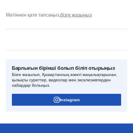
Мәтіннен қате тапсаңыз,
бізге жазыңыз
Барлығын бірінші болып біліп отырыңыз
Бізге жазылып, Қазақстанның өзекті жаңалықтарынан,
қызықты суреттер, видеолар мен эксклюзивтерден
хабардар болыңыз.
Instagram