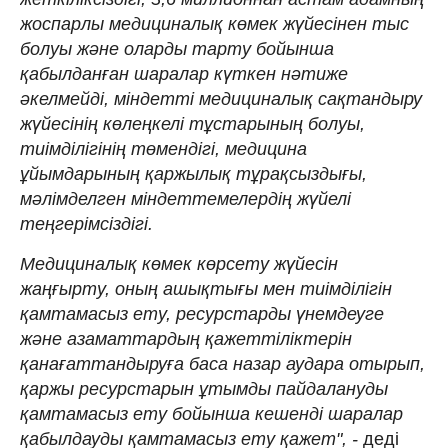
жоспарлы медициналық көмек жүйесінен тыс
болуы және оларды тарту бойынша
қабылданған шаралар күткен нәтиже
әкелмейді, міндетті медициналық сақтандыру
жүйесінің көлеңкелі тұстарының болуы,
тиімділігінің төмендігі, медицина
ұйымдарының қаржылық тұрақсыздығы,
мәлімделген міндеттемелердің жүйелі
теңгерімсіздігі.
Медициналық көмек көрсету жүйесін
жаңғырту, оның ашықтығы мен тиімділігін
қамтамасыз ету, ресурстарды үнемдеуге
және азаматтардың қажеттіліктерін
қанағаттандыруға баса назар аудара отырып,
қаржы ресурстарын ұтымды пайдалануды
қамтамасыз ету бойынша кешенді шаралар
қабылдауды қамтамасыз ету қажет", -
деді