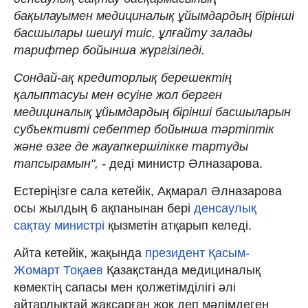
бақылауымен медициналық ұйымдардың бірінші
басшылары шешуі тиіс, ұлғайту залады
тарифтер бойынша жүргізіледі.
Сондай-ақ кредиторлық берешектің
қалыптасуы мен өсуіне жол берген
медициналық ұйымдардың бірінші басшыларын
субъективті себептер бойынша тәртіптік
және өзге де жауапкершілікке тартуды
тапсырамын", -
деді министр Әлназарова.
Естеріңізге сала кетейік, Ақмарал Әлназарова
осы жылдың 6 ақпанынан бері
денсаулық
сақтау министрі
қызметін атқарып келеді.
Айта кетейік, жақында
президент Қасым-
Жомарт Тоқаев
Қазақстанда медициналық
көмектің сапасы мен қолжетімділігі әлі
айтарлықтай жақсарған жоқ деп мәлімдеген