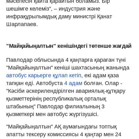
мәселесін қайта қарайтын боламыз. Бір
шешімге келеміз", – индустрия және
инфрақұрылымдық даму министрі Қанат
Шарлапаев.
"Майқайыңалтын" кенішіндегі төтенше жағдай
Павлодар облысында 4 қаңтарға қараған түні
"Майқайыңалтын" кеніші шахтасының жанында
автобус карьерге құлап кетіп
, екі адам қаза
тапқан еді. Автобуста
4 адам
болған. Олар -
"Кәсіби әскерилендірілген авариялық-құтқару
қызметтерінің республикалық орталық
штабының" Павлодар филиалының 3
қызметкері мен автобус жүргізушісі.
"Майқайыңалтын" АҚ аумағындағы топтық
апатты тексеру комиссиясы 4 қаңтар мен 24