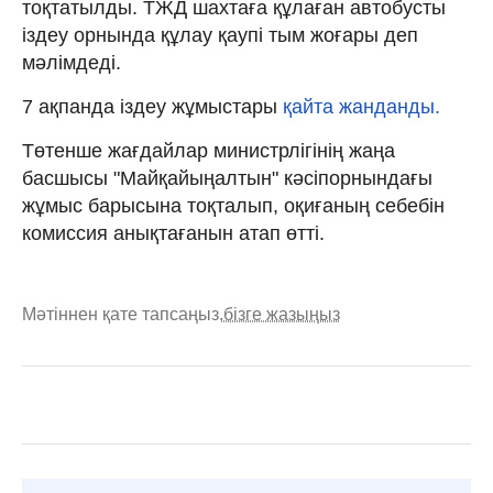
тоқтатылды. ТЖД шахтаға құлаған автобусты
іздеу орнында құлау қаупі тым жоғары деп
мәлімдеді.
7 ақпанда іздеу жұмыстары
қайта жанданды.
Төтенше жағдайлар министрлігінің жаңа
басшысы "Майқайыңалтын" кәсіпорнындағы
жұмыс барысына тоқталып, оқиғаның себебін
комиссия анықтағанын атап өтті.
Мәтіннен қате тапсаңыз,
бізге жазыңыз