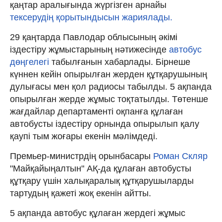
қаңтар аралығында жүргізген арнайы
тексерудің қорытындысын жариялады.
29 қаңтарда Павлодар облысының әкімі
іздестіру жұмыстарының нәтижесінде
автобус
дөңгелегі
табылғанын хабарлады. Бірнеше
күннен кейін опырылған жерден құтқарушының
дулығасы мен қол радиосы табылды. 5 ақпанда
опырылған жерде жұмыс тоқтатылды. Төтенше
жағдайлар департаменті оқпанға құлаған
автобусты іздестіру орнында опырылып қалу
қаупі тым жоғары екенін мәлімдеді.
Премьер-министрдің орынбасары
Роман Скляр
"Майқайыңалтын" АҚ-да құлаған автобусты
құтқару үшін халықаралық құтқарушыларды
тартудың қажеті жоқ екенін айтты.
5 ақпанда автобус құлаған жердегі жұмыс