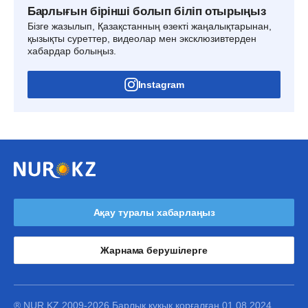
Барлығын бірінші болып біліп отырыңыз
Бізге жазылып, Қазақстанның өзекті жаңалықтарынан,
қызықты суреттер, видеолар мен эксклюзивтерден
хабардар болыңыз.
Instagram
Ақау туралы хабарлаңыз
Жарнама берушілерге
® NUR.KZ 2009-2026 Барлық құқық қорғалған 01.08.2024