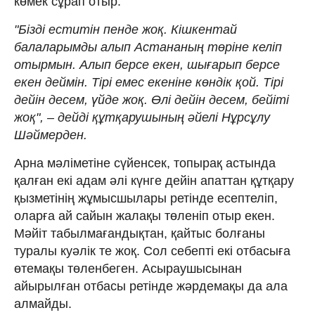
көмек сұрап отыр.
"Бізді еститін пенде жоқ. Кішкентай
балаларымды алып Астананың төріне келіп
отырмын. Алып берсе екен, шығарып берсе
екен деймін. Тірі емес екеніне көндік қой. Тірі
дейін десем, үйде жоқ. Өлі дейін десем, бейіті
жоқ", – дейді құтқарушының әйелі Нұрсұлу
Шәймерден.
Арна мәліметіне сүйенсек, топырақ астында
қалған екі адам әлі күнге дейін апаттан құтқару
қызметінің жұмысшылары ретінде есептеліп,
оларға ай сайын жалақы төленіп отыр екен.
Мәйіт табылмағандықтан, қайтыс болғаны
туралы куәлік те жоқ. Сол себепті екі отбасыға
өтемақы төленбеген. Асыраушысынан
айырылған отбасы ретінде жәрдемақы да ала
алмайды.