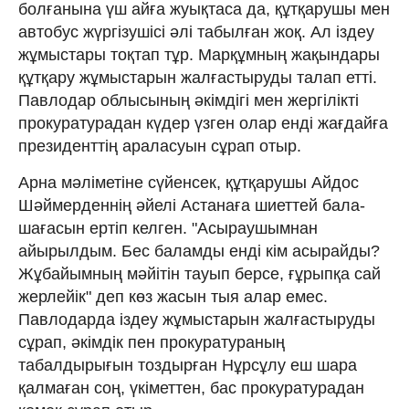
болғанына үш айға жуықтаса да, құтқарушы мен
автобус жүргізушісі әлі табылған жоқ. Ал іздеу
жұмыстары тоқтап тұр. Марқұмның жақындары
құтқару жұмыстарын жалғастыруды талап етті.
Павлодар облысының әкімдігі мен жергілікті
прокуратурадан күдер үзген олар енді жағдайға
президенттің араласуын сұрап отыр.
Арна мәліметіне сүйенсек, құтқарушы Айдос
Шәймерденнің әйелі Астанаға шиеттей бала-
шағасын ертіп келген. "Асыраушымнан
айырылдым. Бес баламды енді кім асырайды?
Жұбайымның мәйітін тауып берсе, ғұрыпқа сай
жерлейік" деп көз жасын тыя алар емес.
Павлодарда іздеу жұмыстарын жалғастыруды
сұрап, әкімдік пен прокуратураның
табалдырығын тоздырған Нұрсұлу еш шара
қалмаған соң, үкіметтен, бас прокуратурадан