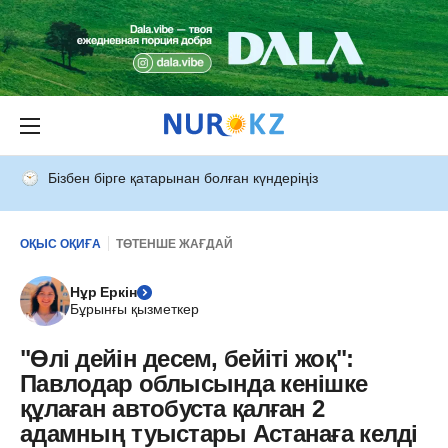
Бізбен бірге қатарынан болған күндеріңіз
ОҚЫС ОҚИҒА
ТӨТЕНШЕ ЖАҒДАЙ
Нұр Еркін
Бұрынғы қызметкер
"Өлі дейін десем, бейіті жоқ":
Павлодар облысында кенішке
құлаған автобуста қалған 2
адамның туыстары Астанаға келді