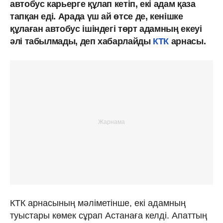
автобус карьерге құлап кетіп, екі адам қаза
тапқан еді. Арада үш ай өтсе де, кенішке
құлаған автобус ішіндегі төрт адамның екеуі
әлі табылмады, деп хабарлайды
КТК
арнасы.
КТК арнасының мәліметінше, екі адамның
туыстары көмек сұрап Астанаға келді. Апаттың