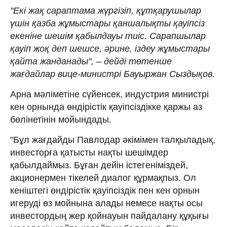
"Екі жақ сараптама жүргізіп, құтқарушылар
үшін қазба жұмыстары қаншалықты қауіпсіз
екеніне шешім қабылдауы тиіс. Сарапшылар
қауіп жоқ деп шешсе, әрине, іздеу жұмыстары
қайта жанданады", – дейді төтенше
жағдайлар вице-министрі Бауыржан Сыздықов.
Арна мәліметіне сүйенсек, индустрия министрі
кен орнында өндірістік қауіпсіздікке қаржы аз
бөлінетінін мойындады.
"Бұл жағдайды Павлодар әкімімен талқыладық,
инвесторға қатысты нақты шешімдер
қабылдаймыз. Бұған дейін істегеніміздей,
акционермен тікелей диалог құрмақпыз. Ол
кеніштегі өндірістік қауіпсіздік пен кен орнын
игеруді өз мойнына алады немесе нақты осы
инвестордың жер қойнауын пайдалану құқығы