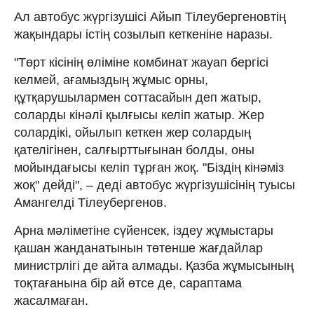
Ал автобус жүргізушісі Айып Тілеубергеновтің
жақындары істің созылып кеткеніне наразы.
"Төрт кісінің өліміне комбинат жауап бергісі
келмей, ағамыздың жұмыс орны,
құтқарушылармен соттасайын деп жатыр,
соларды кінәлі қылғысы келіп жатыр. Жер
солардікі, ойылып кеткен жер солардың
қателігінен, салғырттығынан болды, оны
мойындағысы келіп тұрған жоқ. "Біздің кінәміз
жоқ" дейді", – деді автобус жүргізушісінің туысы
Амангелді Тілеубергенов.
Арна мәліметіне сүйенсек, іздеу жұмыстары
қашан жанданатынын төтенше жағдайлар
министрлігі де айта алмады. Қазба жұмысының
тоқтағанына бір ай өтсе де, сараптама
жасалмаған.