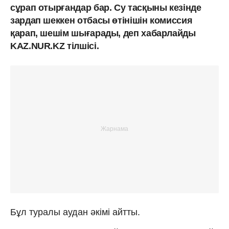
сұрап отырғандар бар. Су тасқыны кезінде
зардап шеккен отбасы өтінішін комиссия
қарап, шешім шығарады, деп хабарлайды
KAZ.NUR.KZ тілшісі.
Бұл туралы аудан әкімі айтты.