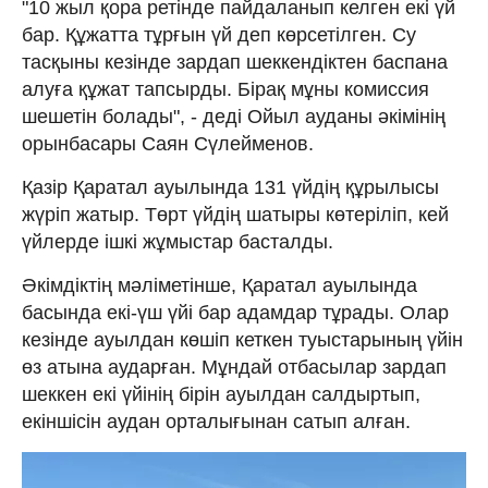
"10 жыл қора ретінде пайдаланып келген екі үй
бар. Құжатта тұрғын үй деп көрсетілген. Су
тасқыны кезінде зардап шеккендіктен баспана
алуға құжат тапсырды. Бірақ мұны комиссия
шешетін болады", - деді Ойыл ауданы әкімінің
орынбасары Саян Сүлейменов.
Қазір Қаратал ауылында 131 үйдің құрылысы
жүріп жатыр. Төрт үйдің шатыры көтеріліп, кей
үйлерде ішкі жұмыстар басталды.
Әкімдіктің мәліметінше, Қаратал ауылында
басында екі-үш үйі бар адамдар тұрады. Олар
кезінде ауылдан көшіп кеткен туыстарының үйін
өз атына аударған. Мұндай отбасылар зардап
шеккен екі үйінің бірін ауылдан салдыртып,
екіншісін аудан орталығынан сатып алған.