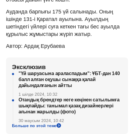
Ауданда барлығы 175 үй салынады. Оның
ішінде 131-і Қаратал ауылына. Ауылдың
шетіндегі үйлері суға кеткен тағы бес ауылда
құрылыс жұмыстары жүріп жатыр.
Автор: Ардақ Ерубаева
Эксклюзив
"Үй шаруасына араласпадым": ҰБТ-дан 140
балл алған оқушы сынаққа қалай
дайындалғанын айтты
1 шілде 2024, 10:32
Отандық брендтер неге кеңінен сатылымға
шықпайды: танымал қазақ дизайнерлері
ағынан жарылды (фото)
30 маусым 2024, 10:42
Больше по этой теме