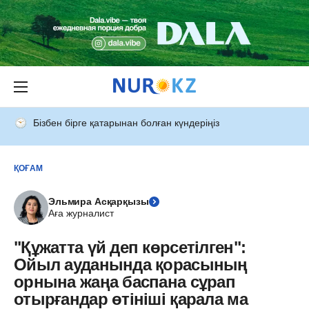
Бізбен бірге қатарынан болған күндеріңіз
ҚОҒАМ
Эльмира Асқарқызы
Аға журналист
"Құжатта үй деп көрсетілген":
Ойыл ауданында қорасының
орнына жаңа баспана сұрап
отырғандар өтініші қарала ма