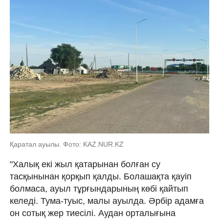
Қаратал ауылы. Фото: KAZ.NUR.KZ
"Халық екі жыл қатарынан болған су
тасқынынан қорқып қалды. Болашақта қауіп
болмаса, ауыл тұрғындарының көбі қайтып
келеді. Тума-туыс, малы ауылда. Әрбір адамға
он сотық жер тиесілі. Аудан орталығына