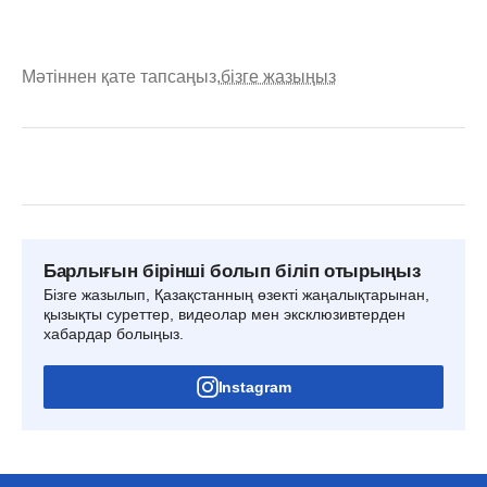
Мәтіннен қате тапсаңыз,
бізге жазыңыз
Барлығын бірінші болып біліп отырыңыз
Бізге жазылып, Қазақстанның өзекті жаңалықтарынан,
қызықты суреттер, видеолар мен эксклюзивтерден
хабардар болыңыз.
Instagram