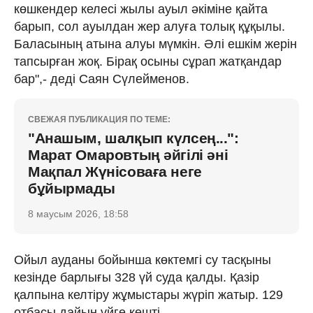
көшкендер келесі жылы ауыл әкіміне қайта
барып, сол ауылдан жер алуға толық құқылы.
Баласының атына алуы мүмкін. Әлі ешкім жерін
тапсырған жоқ. Бірақ осыны сұрап жатқандар
бар",- деді Саян Сүлейменов.
СВЕЖАЯ ПУБЛИКАЦИЯ ПО ТЕМЕ:
"Анашым, шалқып күлсең...":
Марат Омаровтың әйгілі әні
Мақпал Жүнісоваға неге
бұйырмады
8 маусым 2026, 18:58
Ойыл ауданы бойынша көктемгі су тасқыны
кезінде барлығы 328 үй суда қалды. Қазір
қалпына келтіру жұмыстары жүріп жатыр. 129
отбасы дайын үйге көшті.