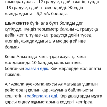
температурасы -12 градусқа дейін жетіп, түнде
-18 градусқа дейін төмендейді. Желдің
жылдамдығы – 5,2 м/с болады.
Шымкентте
бүгін ала бұлт болады деп
күтілуде. Күндіз термометр бағаны -1 градусқа
дейін жетіп, түнде -10 градусқа дейін түседі.
Желдің жылдамдығы 2,9 м/с деңгейінде
болмақ.
Кеше Алматыда қалың қар жауып,. қала
жолдарында 10 балдық көлік кептелісі
болғанын
жазған едік
. Кей жерлерде жол апаты
тіркелді.
Air Astana әуекомпаниясы Алматыдан ұшатын
рейстердің қалың қар жаууына байланысты
кешігетінін
хабарлаған еді
. Қар ұшақтарды мұзға
қарсы өңдеу жұмыстарына кедергі келтіреді.