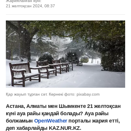
Жарияланған күні:
21 желтоқсан 2024, 08:37
Қар жауып тұрған сәт. Көрнекі фото: pixabay.com
Астана, Алматы мен Шымкенте 21 желтоқсан
күні ауа райы қандай болады? Ауа райы
болжамын
OpenWeather
порталы жария етті,
деп хабарлайды KAZ.NUR.KZ.