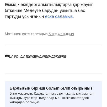
Әкімдік өкілдері алматылықтарға қар жауып
біткенше Медеуге барудан уақытша бас
тартуды ұсынғанын
еске саламыз
.
Мәтіннен қате тапсаңыз,
бізге жазыңыз
Создано с помощью автоматизации
Барлығын бірінші болып біліп отырыңыз
Бізге жазылып, Қазақстанның өзекті жаңалықтарынан,
қызықты суреттер, видеолар мен эксклюзивтерден
хабардар болыңыз.