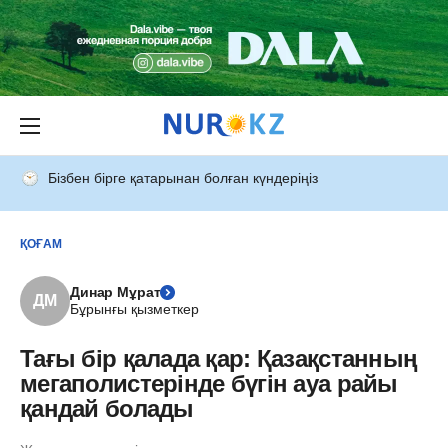
Бізбен бірге қатарынан болған күндеріңіз
ҚОҒАМ
Динар Мұрат
ДМ
Бұрынғы қызметкер
Тағы бір қалада қар: Қазақстанның
мегаполистерінде бүгін ауа райы
қандай болады