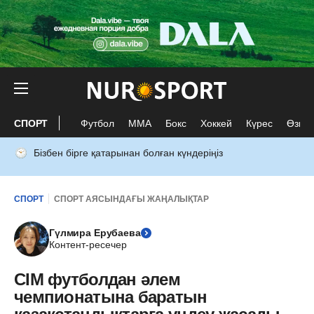
СПОРТ
Футбол
ММА
Бокс
Хоккей
Күрес
Өзге 
Бізбен бірге қатарынан болған күндеріңіз
СПОРТ
СПОРТ АЯСЫНДАҒЫ ЖАҢАЛЫҚТАР
Гүлмира Ерубаева
Контент-ресечер
СІМ футболдан әлем
чемпионатына баратын