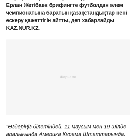
Ерлан Жетібаев брифингте футболдан әлем
чемпионатына баратын қазақстандықтар нені
ескеру қажеттігін айтты, деп хабарлайды
KAZ.NUR.KZ.
"Өздеріңіз білетіндей, 11 маусым мен 19 шілде
аралығында Америка Құрама Штаттарында,