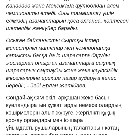
Канадада және Мексикада футболдан әлем
чемпионаты өтеді. Оны тамашалау үшін
еліміздің азаматтарын қоса алғанда, көптеген
шетелдік жанкүйер барады.
Осыған байланысты Сыртқы істер
министрлігі матчтар мен чемпионатқа
қатысты басқа да іс-шараларға баруды
жоспарлап отырған азаматтарға сақтық
шараларын сақтауды және жеке қауіпсіздік
мәселелеріне ерекше назар аударуға кеңес
береді", - деді Ерлан Жетібаев.
Сондай-ақ СІМ өкілі әрқашан жеке басын
куәландыратын құжаттарды немесе олардың
көшірмелерін алып жүруге, жергілікті құқық
қорғау органдары мен іс-шара
ұйымдастырушыларының талаптарын қатаң