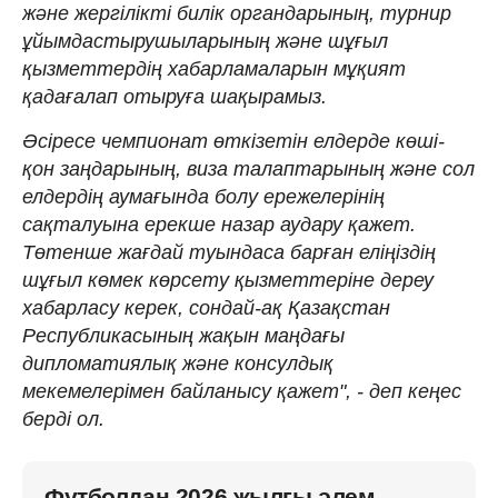
және жергілікті билік органдарының, турнир
ұйымдастырушыларының және шұғыл
қызметтердің хабарламаларын мұқият
қадағалап отыруға шақырамыз.
Әсіресе чемпионат өткізетін елдерде көші-
қон заңдарының, виза талаптарының және сол
елдердің аумағында болу ережелерінің
сақталуына ерекше назар аудару қажет.
Төтенше жағдай туындаса барған еліңіздің
шұғыл көмек көрсету қызметтеріне дереу
хабарласу керек, сондай-ақ Қазақстан
Республикасының жақын маңдағы
дипломатиялық және консулдық
мекемелерімен байланысу қажет", - деп кеңес
берді ол.
Футболдан 2026 жылғы әлем