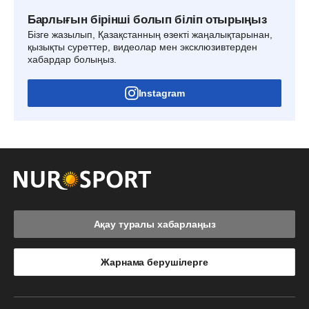
Барлығын бірінші болып біліп отырыңыз
Бізге жазылып, Қазақстанның өзекті жаңалықтарынан,
қызықты суреттер, видеолар мен эксклюзивтерден
хабардар болыңыз.
Instagram
Ақау туралы хабарлаңыз
Жарнама берушілерге