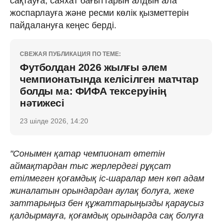
сақтауға, саяхат бағыттарын алдын ала
жоспарлауға және ресми көлік қызметтерін
пайдалануға кеңес берді.
СВЕЖАЯ ПУБЛИКАЦИЯ ПО ТЕМЕ:
Футболдан 2026 жылғы әлем
чемпионатында келісілген матчтар
болды ма: ФИФА тексеруінің
нәтижесі
23 шілде 2026, 14:20
"Сонымен қатар чемпионат өтетін
аймақтардан тыс жерлердегі рұқсат
етілмеген қоғамдық іс-шаралар мен көп адам
жиналатын орындардан аулақ болуға, жеке
заттарыңыз бен құжаттарыңызды қараусыз
қалдырмауға, қоғамдық орындарда сақ болуға