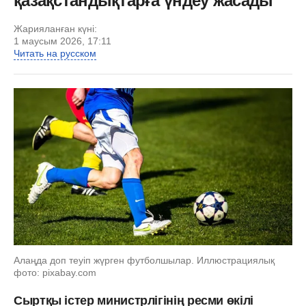
қазақстандықтарға үндеу жасады
Жарияланған күні:
1 маусым 2026, 17:11
Читать на русском
Алаңда доп теуіп жүрген футболшылар. Иллюстрациялық
фото: pixabay.com
Сыртқы істер министрлігінің ресми өкілі