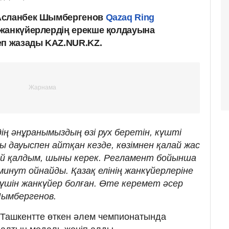
Асланбек Шымбергенов
Qazaq Ring
жанкүйерлердің ерекше қолдауына
еп жазады KAZ.NUR.KZ.
дің әнұранымыздың өзі рух беретін, күшті
ды дауыспен айтқан кезде, көзімнен қалай жас
ай қалдым, шыны керек. Регламент бойынша
минут ойнайды. Қазақ елінің жанкүйерлеріне
з үшін жанкүйер болған. Өте керемет әсер
 Шымбергенов.
н Ташкентте өткен әлем чемпионатында