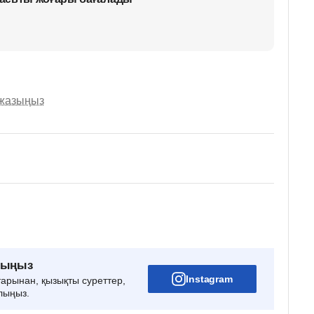
 жазыңыз
рыңыз
Instagram
тарынан, қызықты суреттер,
лыңыз.