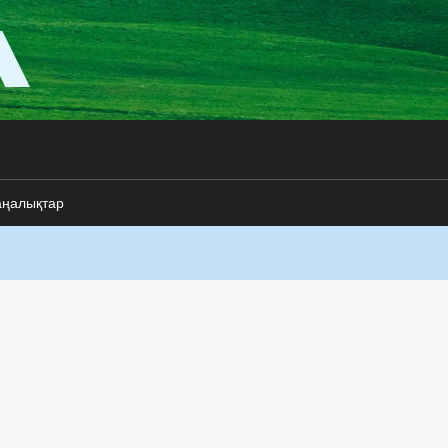
аңалықтар