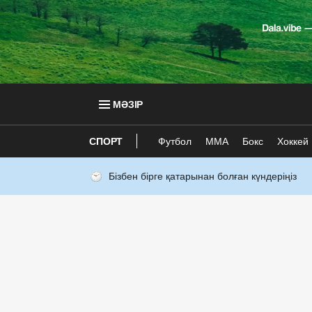
МӘЗІР
СПОРТ
Футбол
ММА
Бокс
Хоккей
Бізбен бірге қатарынан болған күндеріңіз