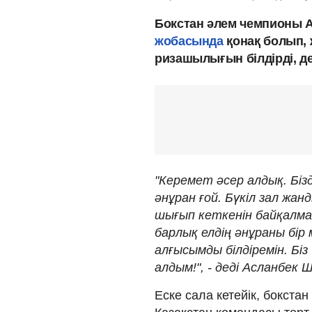
Бокстан әлем чемпионы 
жобасында
қонақ болып, 
ризашылығын білдірді, д
"Керемет әсер алдық. Біз
әнұран ғой. Бүкіл зал жан
шығып кеткенін байқалм
барлық елдің әнұраны бір 
алғысымды білдіремін. Бі
алдым!", - деді Асланбек
Еске сала кетейік, бокста