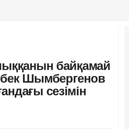
шыққанын байқамай
нбек Шымбергенов
андағы сезімін