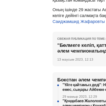
Қазақстан командасы төрт
Оның ішінде 29 жастағы А
келіге дейінгі салмақта ба
Саиджамшид Жафаровты 
СВЕЖАЯ ПУБЛИКАЦИЯ ПО ТЕМЕ:
"Бөлмеге келіп, қ
әлем чемпионатынд
13 маусым 2023, 12:13
Бокстан әлем чемп
"Үйге қайтамыз деді": 
емес, сыңары Айбекке 
29 мамыр 2023, 12:29
"Қоңқабаев Жалоловты 
әлем чемпионы Қоңқаб