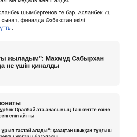
 алтын медаль жеңіп алды.
сланбек Шымбергенов те бар. Асланбек 71
қ сынап, финалда Өзбекстан өкілі
ұтты
.
атты жыладым": Махмұд Сабырхан
а не үшін қиналды
ионаты
Нұрбек Оралбай ата-анасының Ташкентте өзіне
сенгенін айтты
ұрып тастай алады": қазақтан шыққан тұңғыш
аевты жоғары бағалады