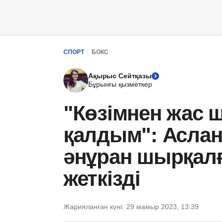
СПОРТ
БОКС
Ақырыс Сейтқазы
Бұрынғы қызметкер
"Көзімнен жас 
қалдым": Асла
әнұран шырқалғ
жеткізді
Жарияланған күні:
29 мамыр 2023, 13:39