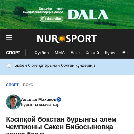
СПОРТ
Футбол
ММА
Бокс
Хоккей
Күрес
Өзге 
Бізбен бірге қатарынан болған күндеріңіз
СПОРТ
БОКС
Асылан Маханов
Бұрынғы қызметкер
Кәсіпқой бокстан бұрынғы әлем
чемпионы Сәкен Бибосыновқа