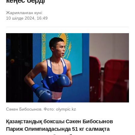
кеңес берді
Жарияланған күні:
10 шілде 2024, 16:49
Сәкен Бибосынов. Фото: olympic.kz
Қазақстандық боксшы Сәкен Бибосынов
Париж Олимпиадасында 51 кг салмақта