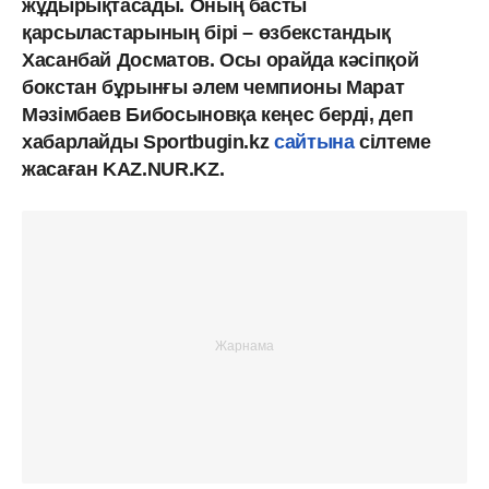
жұдырықтасады. Оның басты
қарсыластарының бірі – өзбекстандық
Хасанбай Досматов. Осы орайда кәсіпқой
бокстан бұрынғы әлем чемпионы Марат
Мәзімбаев Бибосыновқа кеңес берді, деп
хабарлайды Sportbugin.kz
сайтына
сілтеме
жасаған KAZ.NUR.KZ.