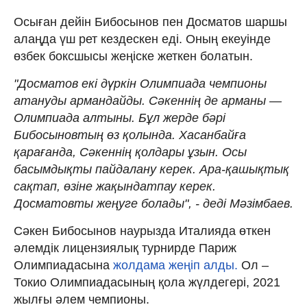
Осыған дейін Бибосынов пен Досматов шаршы
алаңда үш рет кездескен еді. Оның екеуінде
өзбек боксшысы жеңіске жеткен болатын.
"Досматов екі дүркін Олимпиада чемпионы
атануды армандайды. Сәкеннің де арманы —
Олимпиада алтыны. Бұл жерде бәрі
Бибосыновтың өз қолында. Хасанбайға
қарағанда, Сәкеннің қолдары ұзын. Осы
басымдықты пайдалану керек. Ара-қашықтық
сақтап, өзіне жақындатпау керек.
Досматовты жеңуге болады", - деді Мәзімбаев.
Сәкен Бибосынов наурызда Италияда өткен
әлемдік лицензиялық турнирде Париж
Олимпиадасына
жолдама жеңіп алды.
Ол –
Токио Олимпиадасының қола жүлдегері, 2021
жылғы әлем чемпионы.