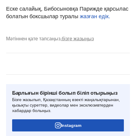
Еске салайық, Бибосыновқа Парижде қарсылас
болатын боксшылар туралы
жазған едік.
Мәтіннен қате тапсаңыз,
бізге жазыңыз
Барлығын бірінші болып біліп отырыңыз
Бізге жазылып, Қазақстанның өзекті жаңалықтарынан,
қызықты суреттер, видеолар мен эксклюзивтерден
хабардар болыңыз.
Instagram