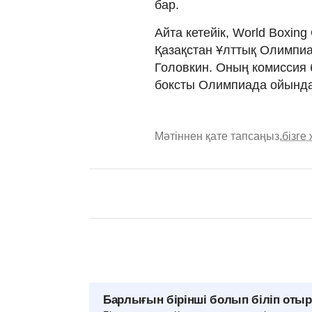
бар.
Айта кетейік, World Boxi
Қазақстан Ұлттық Олимпиа
Головкин. Оның комиссия б
боксты Олимпиада ойынд
Мәтіннен қате тапсаңыз,
бізге
Барлығын бірінші болып біліп оты