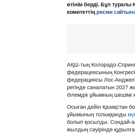
өтінім берді. Бұл турал
комитеттің
ресми сайтын
АҚШ-тың Колорадо-Спринг
федерациясының Конгресі
федерациясы Лос-Анджелес
ретінде cаналатын 2027 жы
Әлемдік ұйымның шешімі ж
Осыған дейін Қазақстан б
ұйымының толыққанды
мү
болып қосылды. Сондай-а
жылдың сәуірінде құрылға