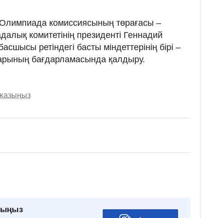
ng Олимпиада комиссиясының төрағасы –
далық комитетінің президенті Геннадий
асшысы ретіндегі басты міндеттерінің бірі –
арының бағдарламасында қалдыру.
 жазыңыз
рыңыз