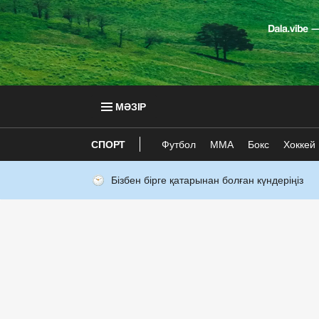
МӘЗІР
СПОРТ
Футбол
ММА
Бокс
Хоккей
Бізбен бірге қатарынан болған күндеріңіз