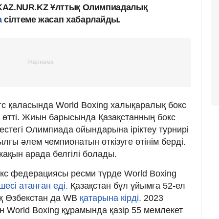
ы KAZ.NUR.KZ Ұлттық Олимпиадалық
а
сілтеме жасап хабарлайды.
с қаласында World Boxing халықаралық бокс
 өтті. Жиын барысында Қазақстанның бокс
тегі Олимпиада ойындарына іріктеу турнирі
лғы әлем чемпионатын өткізуге өтінім берді.
ақын арада белгілі болады.
окс федерациясы ресми түрде World Boxing
шесі атанған еді.
Қазақстан бұл ұйымға 52-ел
қ Өзбекстан да WB
қатарына кірді.
2023
н World Boxing құрамында қазір 55 мемлекет