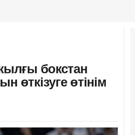
 жылғы бокстан
н өткізуге өтінім