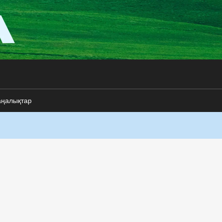
аңалықтар