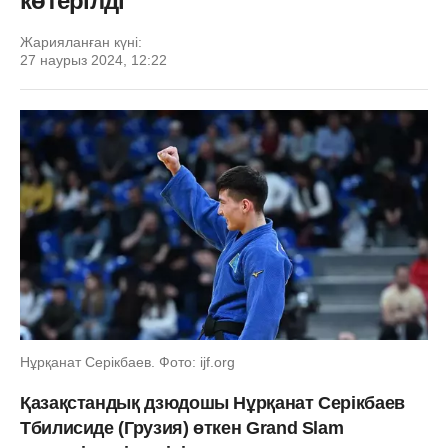
көтерілді
Жарияланған күні:
27 наурыз 2024, 12:22
Нұрқанат Серікбаев. Фото: ijf.org
Қазақстандық дзюдошы Нұрқанат Серікбаев
Тбилисиде (Грузия) өткен Grand Slam