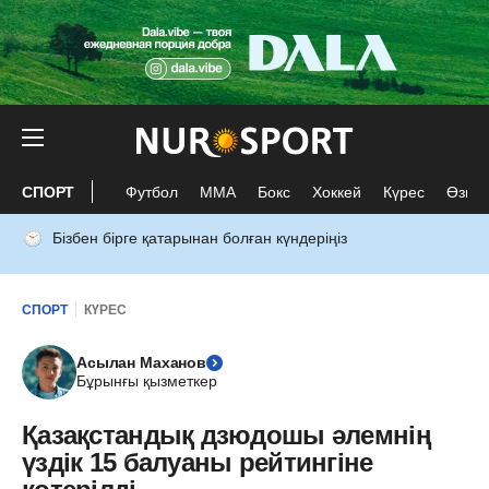
СПОРТ
Футбол
ММА
Бокс
Хоккей
Күрес
Өзге 
Бізбен бірге қатарынан болған күндеріңіз
СПОРТ
КҮРЕС
Асылан Маханов
Бұрынғы қызметкер
Қазақстандық дзюдошы әлемнің
үздік 15 балуаны рейтингіне