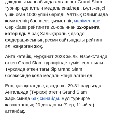
дзюдошы мансабында алғаш рет Grand Slam
турнирінде алтын медаль еншіледі. Бұл жеңісі
үшін оған 1000 ұпай берілді. Ұлттық Олимпиада
комитетінің баспасөз қызметінің
мәліметінше,
Серікбаев рейтингте 20-орыннан
12-орынға
көтерілді.
Бірақ Халықаралық дзюдо
федерациясының ресми сайтындағы рейтинг
әлі жаңарған жоқ.
Айта кетейік, Нұрқанат 2023 жылы Өзбекстанда
өткен Grand Slam турнирінде күміс, сол жылы
Түркияда өткен тағы бір Grand Slam
бәсекесінде қола медаль жеңіп алған еді.
Енді қазақстандық дзюдошы 29-31 наурызда
Антальяда (Түркия) өтетін Grand Slam
жарысында
бақ сынайды.
Бұл турнирге
қазақстандық 20 дзюдошы (9 ер, 11 әйел)
аттанбақ.