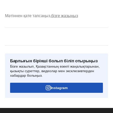
Мәтіннен қате тапсаңыз,
бізге жазыңыз
Барлығын бірінші болып біліп отырыңыз
Бізге жазылып, Қазақстанның өзекті жаңалықтарынан,
қызықты суреттер, видеолар мен эксклюзивтерден
хабардар болыңыз.
Instagram