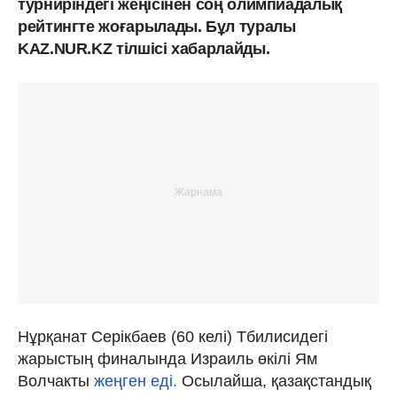
турниріндегі жеңісінен соң олимпиадалық
рейтингте жоғарылады. Бұл туралы
KAZ.NUR.KZ тілшісі хабарлайды.
Нұрқанат Серікбаев (60 келі) Тбилисидегі
жарыстың финалында Израиль өкілі Ям
Волчакты
жеңген еді.
Осылайша, қазақстандық