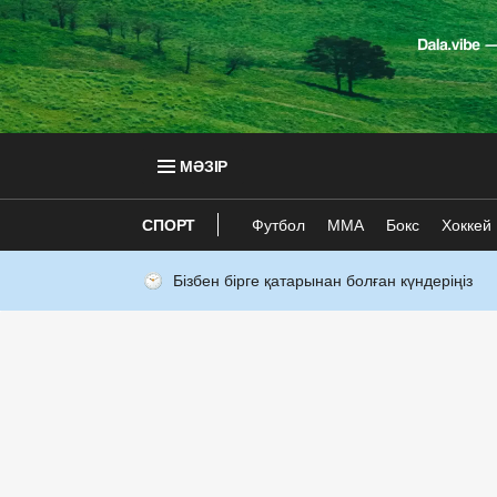
МӘЗІР
СПОРТ
Футбол
ММА
Бокс
Хоккей
Бізбен бірге қатарынан болған күндеріңіз