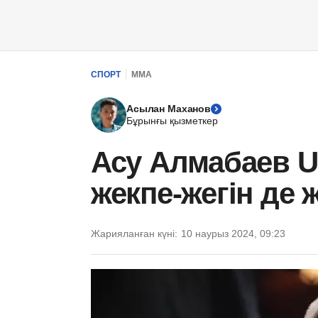
СПОРТ
ММА
Асылан Маханов
Бұрынғы қызметкер
Асу Алмабаев UF
жекпе-жегін де 
Жарияланған күні:
10 наурыз 2024, 09:23