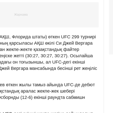
АҚШ, Флорида штаты) өткен UFC 299 турнирі
 Оның қарсыласы АҚШ өкілі Си Джей Вергара
ан жекпе-жекте қазақстандық файтер
ңіске жетті (30:27, 30:27, 30:27). Осылайша
дағы он тоғызыншы, ал UFC-дегі екінші
Джей Вергара мансабында бесінші рет жеңіліс
аев өткен жылы тамыз айында UFC-де дебют
ақстандық аралас жекпе-жек шебері
борнды (12-6) екінші раундта сабмишн