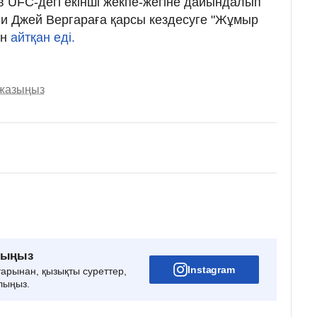
в UFC-дегі екінші жекпе-жегіне дайындалып
и Джей Вергараға қарсы кездесуге "Жұмыр
ын
айтқан еді.
 жазыңыз
рыңыз
Instagram
тарынан, қызықты суреттер,
лыңыз.