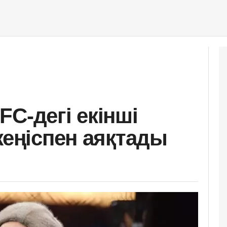
C-дегі екінші
жеңіспен аяқтады