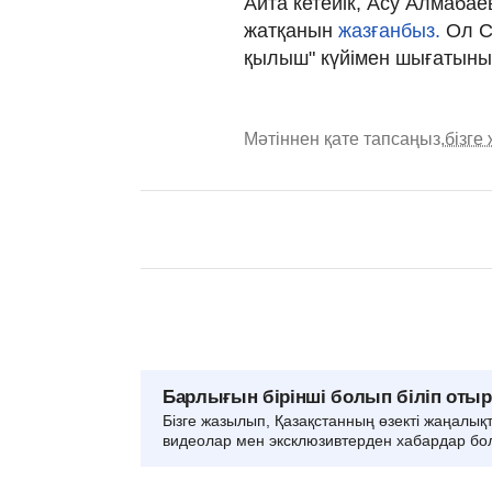
Айта кетейік, Асу Алмабае
жатқанын
жазғанбыз.
Ол С
қылыш" күйімен шығатын
Мәтіннен қате тапсаңыз,
бізге
Барлығын бірінші болып біліп оты
Бізге жазылып, Қазақстанның өзекті жаңалық
видеолар мен эксклюзивтерден хабардар бо