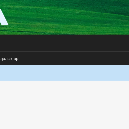
аңалықтар