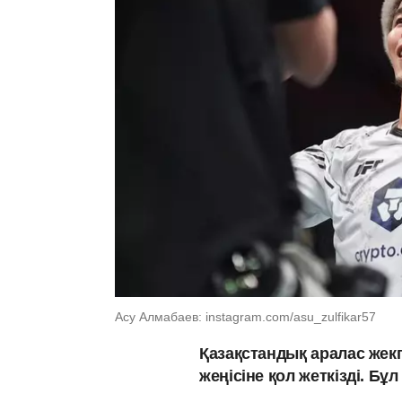
Асу Алмабаев: instagram.com/asu_zulfikar57
Қазақстандық аралас жекп
жеңісіне қол жеткізді. Б