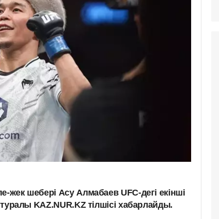
е-жек шебері Асу Алмабаев UFC-дегі екінші
ұл туралы KAZ.NUR.KZ тілшісі хабарлайды.