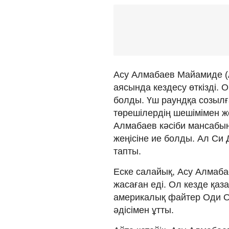
Асу Алмабаев Майамиде (
аясында кездесу өткізді.
болды. Үш раундқа созылғ
төрешілердің шешімімен же
Алмабаев кәсіби мансабын
жеңісіне ие болды. Ал Си 
тапты.
Еске салайық, Асу Алмаб
жасаған еді. Ол кезде қаз
америкалық файтер Оди Ос
әдісімен ұтты.